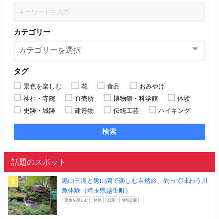
カテゴリー
タグ
景色を楽しむ
花
食品
おみやげ
神社・寺院
直売所
博物館・科学館
体験
史跡・城跡
建造物
伝統工芸
ハイキング
検索
話題のスポット
黒山三滝と黒山園で楽しむ自然旅、釣って味わう川
魚体験（埼玉県越生町）
景色を楽しむ
体験
紅葉
自然公園