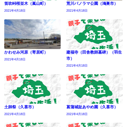
笛吹峠桜並木（嵐山町）
荒川パノラマ公園（鴻巣市）
2021年4月18日
2021年4月18日
かわせみ河原（寄居町）
建福寺（田舎教師墓碑）（羽生
市）
2021年4月18日
2021年4月18日
土師祭（久喜市）
菖蒲城趾あやめ園（久喜市）
2021年4月18日
2021年4月18日