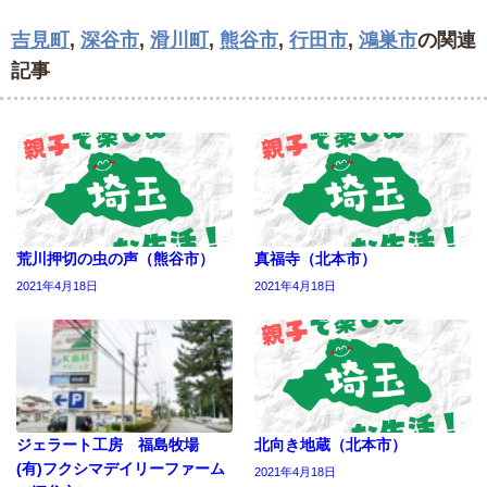
吉見町
,
深谷市
,
滑川町
,
熊谷市
,
行田市
,
鴻巣市
の関連
記事
荒川押切の虫の声（熊谷市）
真福寺（北本市）
2021年4月18日
2021年4月18日
ジェラート工房 福島牧場
北向き地蔵（北本市）
(有)フクシマデイリーファーム
2021年4月18日