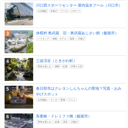
川口西スポーツセンター 屋内温水プール（川口市）
公共施設
水遊び
プール
スポーツ
休暇村 奥武蔵 旧・奥武蔵あじさい館（飯能市）
ハイキング
旅館・ホテル
温泉
川遊び
三波渓谷（ときがわ町）
景色を楽しむ
体験
紅葉
日帰り入浴
春日部市はクレヨンしんちゃんの聖地？写真・おみ
やげスポット
公共施設
マンガ
聖地
アニメ
吾妻峡・ドレミファ橋（飯能市）
景色を楽しむ
紅葉
渓谷
川遊び