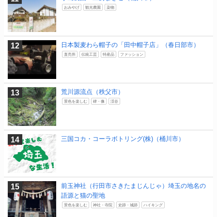
おみやげ
観光農園
染物
日本製麦わら帽子の「田中帽子店」（春日部市）
直売所
伝統工芸
特産品
ファッション
荒川源流点（秩父市）
景色を楽しむ
碑・像
渓谷
三国コカ・コーラボトリング(株)（桶川市）
前玉神社（行田市さきたまじんじゃ）埼玉の地名の
語源と猫の聖地
景色を楽しむ
神社・寺院
史跡・城跡
ハイキング