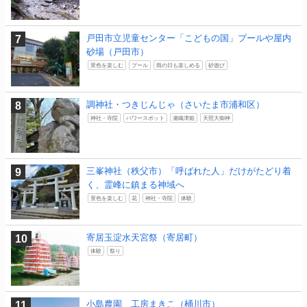
戸田市立児童センター「こどもの国」プールや屋内
砂場（戸田市）
景色を楽しむ
プール
雨の日も楽しめる
砂遊び
調神社・つきじんじゃ（さいたま市浦和区）
神社・寺院
パワースポット
瀬織津姫
天照大御神
三峯神社（秩父市）「呼ばれた人」だけがたどり着
く、霊峰に鎮まる神域へ
景色を楽しむ
花
神社・寺院
体験
寄居玉淀水天宮祭（寄居町）
体験
祭り
小島農園 工房まきこ（桶川市）