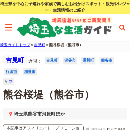
埼玉県を中心に子連れや家族で楽しむお出かけスポット・観光やレジャ
ー・生活情報のご紹介
埼玉ガイドトップ
»
吉見町
»
熊谷桜堤（熊谷市）
吉見町
吉見町
深谷市
滑川町
熊谷市
近隣：
行田市
鴻巣市
花
熊谷桜堤（熊谷市）
埼玉県熊谷市河原町ほか
本記事はアフィリエイト・プロモーショ
2021年4月
2021年4月