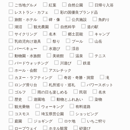
ご当地グルメ
紅葉
自然公園
日帰り入浴
レストラン・カフェ
彩の国優良ブランド品
旅館・ホテル
碑・像
公共施設
魚釣り
湖沼
観光農園
自然科学
道の駅
サイクリング
名木
郷土芸能
キャンプ
乳幼児向け遊具
祭り
プール
山岳
バーベキュー
水遊び
渓谷
動物園・水族館
美術館
温泉
テニス
バードウォッチング
川遊び
鉄道
ホール・会館
アスレチック
カヌー・ラフティング
奇岩・奇勝・洞窟
滝
ロング滑り台
札所巡り・巡礼
パワースポット
ゴルフ
雨の日も楽しめる
民宿
名水
歴史
遊園地
動物とふれあい
染物
観光乗物
ウォーキング
有料道路
コスモス
埼玉県営公園
ショッピング
庭園
ジョギング
ロケ地
いちご狩り
ロープウェイ
ホタル観賞
砂遊び