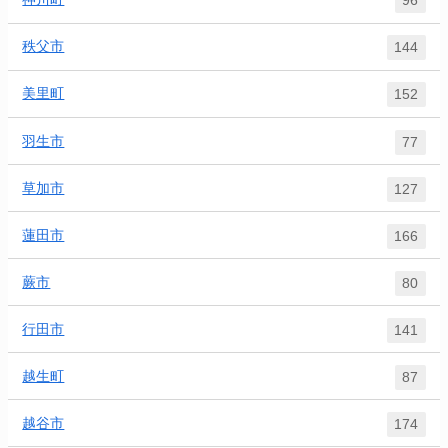
96
秩父市
144
美里町
152
羽生市
77
草加市
127
蓮田市
166
蕨市
80
行田市
141
越生町
87
越谷市
174