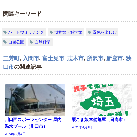
関連キーワード
バードウォッチング
博物館・科学館
景色を楽しむ
自然公園
自然科学
三芳町
,
入間市
,
富士見市
,
志木市
,
所沢市
,
新座市
,
狭
山市
の関連記事
川口西スポーツセンター 屋内
栗こま娘本舗亀屋（日高市）
温水プール（川口市）
2021年4月18日
2024年2月4日