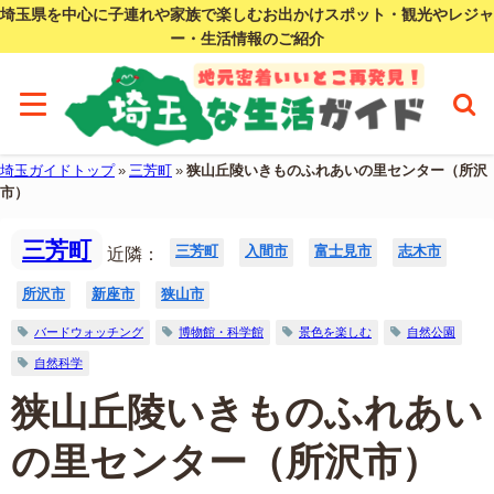
埼玉県を中心に子連れや家族で楽しむお出かけスポット・観光やレジャ
ー・生活情報のご紹介
埼玉ガイドトップ
»
三芳町
»
狭山丘陵いきものふれあいの里センター（所沢
市）
三芳町
三芳町
入間市
富士見市
志木市
近隣：
所沢市
新座市
狭山市
バードウォッチング
博物館・科学館
景色を楽しむ
自然公園
自然科学
狭山丘陵いきものふれあい
の里センター（所沢市）