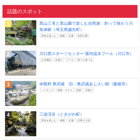
話題のスポット
黒山三滝と黒山園で楽しむ自然旅、釣って味わう川
魚体験（埼玉県越生町）
景色を楽しむ
体験
紅葉
自然公園
川口西スポーツセンター 屋内温水プール（川口市）
公共施設
水遊び
プール
雨でも遊べる
休暇村 奥武蔵 旧・奥武蔵あじさい館（飯能市）
ハイキング
旅館・ホテル
温泉
川遊び
三波渓谷（ときがわ町）
景色を楽しむ
体験
紅葉
日帰り入浴