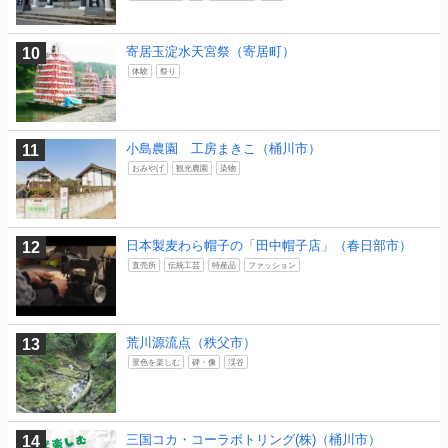
寄居玉淀水天宮祭（寄居町）
体験
祭り
小島農園 工房まきこ（桶川市）
おみやげ
観光農園
染物
日本製麦わら帽子の「田中帽子店」（春日部市）
直売所
伝統工芸
特産品
ファッション
荒川源流点（秩父市）
景色を楽しむ
碑・像
渓谷
三国コカ・コーラボトリング(株)（桶川市）