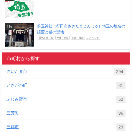
前玉神社（行田市さきたまじんじゃ）埼玉の地名の
語源と猫の聖地
景色を楽しむ
神社・寺院
史跡・城跡
ハイキング
市町村から探す
さいたま市
294
ときがわ町
81
ふじみ野市
52
三芳町
96
三郷市
29