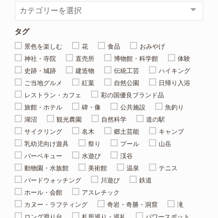
タグ
景色を楽しむ
花
食品
おみやげ
神社・寺院
直売所
博物館・科学館
体験
史跡・城跡
建造物
伝統工芸
ハイキング
ご当地グルメ
紅葉
自然公園
日帰り入浴
レストラン・カフェ
彩の国優良ブランド品
旅館・ホテル
碑・像
公共施設
魚釣り
湖沼
観光農園
自然科学
道の駅
サイクリング
名木
郷土芸能
キャンプ
乳幼児向け遊具
祭り
プール
山岳
バーベキュー
水遊び
渓谷
動物園・水族館
美術館
温泉
テニス
バードウォッチング
川遊び
鉄道
ホール・会館
アスレチック
カヌー・ラフティング
奇岩・奇勝・洞窟
滝
ロング滑り台
札所巡り・巡礼
パワースポット