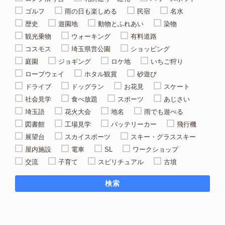
ゴルフ
雨の日も楽しめる
民宿
名水
歴史
遊園地
動物とふれあい
染物
観光乗物
ウォーキング
有料道路
コスモス
埼玉県営公園
ショッピング
庭園
ジョギング
ロケ地
いちご狩り
ロープウェイ
ホタル観賞
砂遊び
ドライブ
ドッグラン
お花見
スケート
社会見学
食べ放題
スポーツ
あじさい
埼玉語
花火大会
地名
雨でも遊べる
図書館
工場見学
バッテリーカー
飛行機
展望台
スカイスポーツ
スキー・グラススキー
屋内施設
電車
SL
ワークショップ
交流
子育て
スピリチュアル
古墳
検索