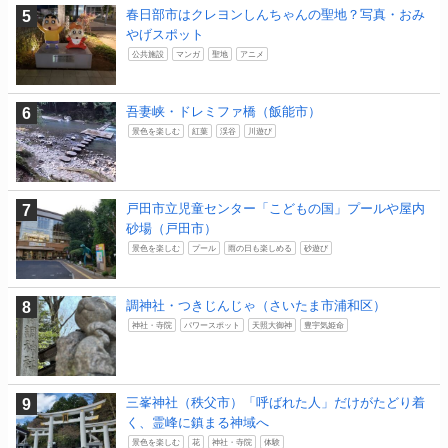
春日部市はクレヨンしんちゃんの聖地？写真・おみ
やげスポット
公共施設
マンガ
聖地
アニメ
吾妻峡・ドレミファ橋（飯能市）
景色を楽しむ
紅葉
渓谷
川遊び
戸田市立児童センター「こどもの国」プールや屋内
砂場（戸田市）
景色を楽しむ
プール
雨の日も楽しめる
砂遊び
調神社・つきじんじゃ（さいたま市浦和区）
神社・寺院
パワースポット
天照大御神
豊宇気姫命
三峯神社（秩父市）「呼ばれた人」だけがたどり着
く、霊峰に鎮まる神域へ
景色を楽しむ
花
神社・寺院
体験