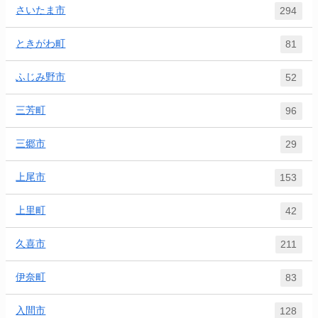
さいたま市
294
ときがわ町
81
ふじみ野市
52
三芳町
96
三郷市
29
上尾市
153
上里町
42
久喜市
211
伊奈町
83
入間市
128