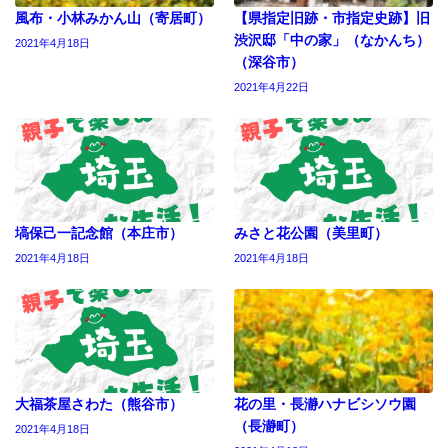
風布・小林みかん山（寄居町）
【県指定旧跡・市指定史跡】旧
渋沢邸「中の家」（なかんち）
2021年4月18日
（深谷市）
2021年4月22日
塙保己一記念館（本庄市）
みさと花公園（美里町）
2021年4月18日
2021年4月18日
大福茶屋さわた（熊谷市）
花の里・長瀞ハナビシソウ園
（長瀞町）
2021年4月18日