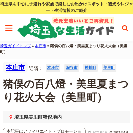
埼玉県を中心に子連れや家族で楽しむお出かけスポット・観光やレジャ
ー・生活情報のご紹介
埼玉ガイドトップ
»
本庄市
»
猪俣の百八燈・美里夏まつり花火大会（美里
町）
本庄市
本庄市
深谷市
神川町
美里町
近隣：
猪俣の百八燈・美里夏まつ
り花火大会（美里町）
埼玉県美里町猪俣地内
本記事はアフィリエイト・プロモーショ
2021年4月
2021年4月