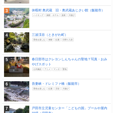
休暇村 奥武蔵 旧・奥武蔵あじさい館（飯能市）
ハイキング
旅館・ホテル
温泉
川遊び
三波渓谷（ときがわ町）
景色を楽しむ
体験
紅葉
日帰り入浴
春日部市はクレヨンしんちゃんの聖地？写真・おみ
やげスポット
公共施設
アニメ
マンガ
聖地
吾妻峡・ドレミファ橋（飯能市）
景色を楽しむ
紅葉
渓谷
川遊び
戸田市立児童センター「こどもの国」プールや屋内