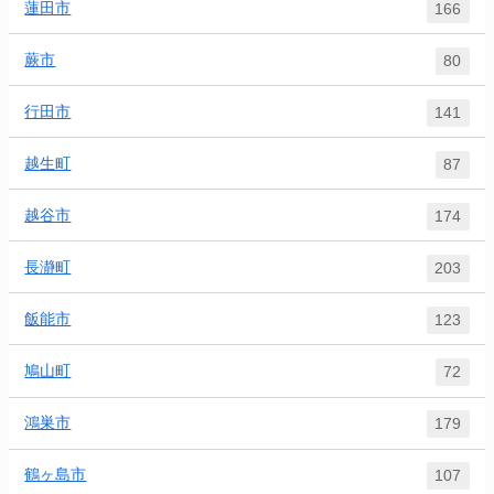
蓮田市
166
蕨市
80
行田市
141
越生町
87
越谷市
174
長瀞町
203
飯能市
123
鳩山町
72
鴻巣市
179
鶴ヶ島市
107