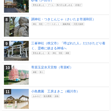
砂場（戸田市）
景色を楽しむ
プール
雨の日も楽しめる
砂遊び
調神社・つきじんじゃ（さいたま市浦和区）
神社・寺院
パワースポット
瀬織津姫
天照大御神
三峯神社（秩父市）「呼ばれた人」だけがたどり着
く、霊峰に鎮まる神域へ
景色を楽しむ
花
神社・寺院
体験
寄居玉淀水天宮祭（寄居町）
体験
祭り
小島農園 工房まきこ（桶川市）
おみやげ
観光農園
染物