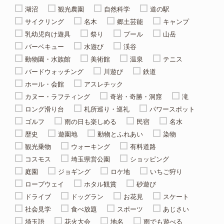
湖沼
観光農園
自然科学
道の駅
サイクリング
名木
郷土芸能
キャンプ
乳幼児向け遊具
祭り
プール
山岳
バーベキュー
水遊び
渓谷
動物園・水族館
美術館
温泉
テニス
バードウォッチング
川遊び
鉄道
ホール・会館
アスレチック
カヌー・ラフティング
奇岩・奇勝・洞窟
滝
ロング滑り台
札所巡り・巡礼
パワースポット
ゴルフ
雨の日も楽しめる
民宿
名水
歴史
遊園地
動物とふれあい
染物
観光乗物
ウォーキング
有料道路
コスモス
埼玉県営公園
ショッピング
庭園
ジョギング
ロケ地
いちご狩り
ロープウェイ
ホタル観賞
砂遊び
ドライブ
ドッグラン
お花見
スケート
社会見学
食べ放題
スポーツ
あじさい
埼玉語
花火大会
地名
雨でも遊べる