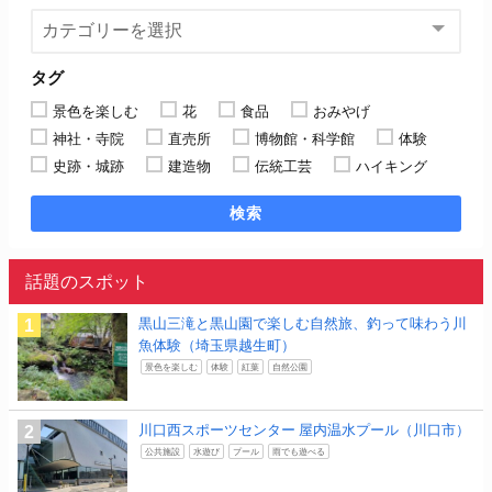
タグ
景色を楽しむ
花
食品
おみやげ
神社・寺院
直売所
博物館・科学館
体験
史跡・城跡
建造物
伝統工芸
ハイキング
検索
話題のスポット
黒山三滝と黒山園で楽しむ自然旅、釣って味わう川
魚体験（埼玉県越生町）
景色を楽しむ
体験
紅葉
自然公園
川口西スポーツセンター 屋内温水プール（川口市）
公共施設
水遊び
プール
雨でも遊べる