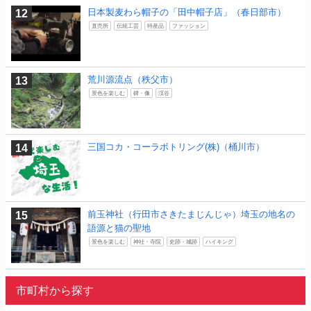
日本製麦わら帽子の「田中帽子店」（春日部市）
直売所
伝統工芸
特産品
ファッション
荒川源流点（秩父市）
景色を楽しむ
碑・像
渓谷
三国コカ・コーラボトリング(株)（桶川市）
前玉神社（行田市さきたまじんじゃ）埼玉の地名の
語源と猫の聖地
景色を楽しむ
神社・寺院
史跡・城跡
ハイキング
市町村から探す