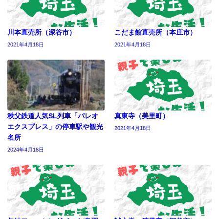
川本直売所（深谷市）
こだま館直売所（本庄市）
2021年4月18日
2021年4月18日
秩父鉄道人気SL列車「パレオ
真東寺（美里町）
エクスプレス」の停車駅や観光
2021年4月18日
名所
2024年4月18日