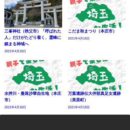
三峯神社（秩父市）「呼ばれた
こだま秋まつり（本庄市）
人」だけがたどり着く、霊峰に
2021年4月18日
鎮まる神域へ
2021年4月18日
水押川・曼珠沙華自生地（本庄
万葉遺跡伝大伴部真足女遺跡
市）
（美里町）
2021年4月18日
2021年4月18日