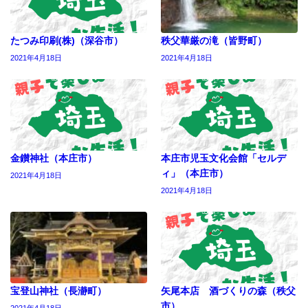
たつみ印刷(株)（深谷市）
秩父華厳の滝（皆野町）
2021年4月18日
2021年4月18日
金鑚神社（本庄市）
本庄市児玉文化会館「セルデ
ィ」（本庄市）
2021年4月18日
2021年4月18日
宝登山神社（長瀞町）
矢尾本店 酒づくりの森（秩父
市）