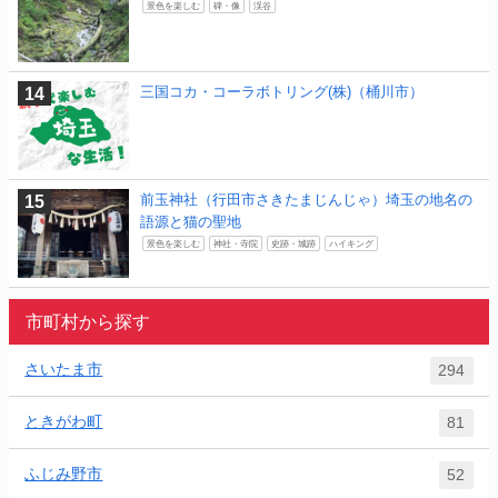
景色を楽しむ
碑・像
渓谷
三国コカ・コーラボトリング(株)（桶川市）
前玉神社（行田市さきたまじんじゃ）埼玉の地名の
語源と猫の聖地
景色を楽しむ
神社・寺院
史跡・城跡
ハイキング
市町村から探す
さいたま市
294
ときがわ町
81
ふじみ野市
52