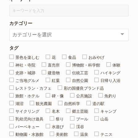
カテゴリー
タグ
景色を楽しむ
花
食品
おみやげ
神社・寺院
直売所
博物館・科学館
体験
史跡・城跡
建造物
伝統工芸
ハイキング
ご当地グルメ
紅葉
自然公園
日帰り入浴
レストラン・カフェ
彩の国優良ブランド品
旅館・ホテル
碑・像
公共施設
魚釣り
湖沼
観光農園
自然科学
道の駅
サイクリング
名木
郷土芸能
キャンプ
乳幼児向け遊具
祭り
プール
山岳
バーベキュー
水遊び
渓谷
動物園・水族館
美術館
温泉
テニス