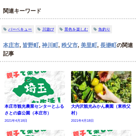
関連キーワード
バーベキュー
川遊び
景色を楽しむ
魚釣り
本庄市
,
皆野町
,
神川町
,
秩父市
,
美里町
,
長瀞町
の関連
記事
本庄市観光農業センターとふる
大内沢観光みかん農園（東秩父
さとの森公園（本庄市）
村）
2021年4月18日
2021年4月18日