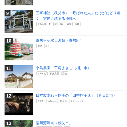
三峯神社（秩父市）「呼ばれた人」だけがたどり着
く、霊峰に鎮まる神域へ
景色を楽しむ
花
神社・寺院
体験
寄居玉淀水天宮祭（寄居町）
体験
祭り
小島農園 工房まきこ（桶川市）
おみやげ
観光農園
染物
日本製麦わら帽子の「田中帽子店」（春日部市）
直売所
伝統工芸
特産品
ファッション
荒川源流点（秩父市）