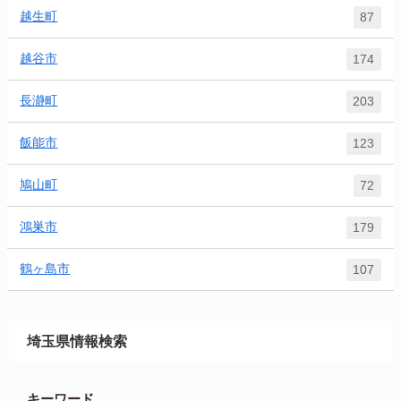
越生町
87
越谷市
174
長瀞町
203
飯能市
123
鳩山町
72
鴻巣市
179
鶴ヶ島市
107
埼玉県情報検索
キーワード