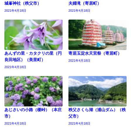
城峯神社（秩父市）
夫婦滝（寄居町）
2021年4月18日
2021年4月18日
あんずの里・カタクリの里（円
寄居玉淀水天宮祭（寄居町）
良田地区）（美里町）
2021年4月18日
2021年4月18日
あじさいの小路（榎峠）（本庄
秩父さくら湖（浦山ダム）（秩
市）
父市）
2021年4月18日
2021年4月18日