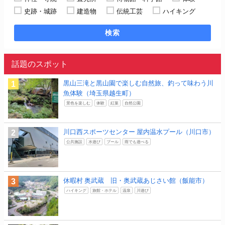
史跡・城跡
建造物
伝統工芸
ハイキング
検索
話題のスポット
黒山三滝と黒山園で楽しむ自然旅、釣って味わう川
魚体験（埼玉県越生町）
景色を楽しむ
体験
紅葉
自然公園
川口西スポーツセンター 屋内温水プール（川口市）
公共施設
水遊び
プール
雨でも遊べる
休暇村 奥武蔵 旧・奥武蔵あじさい館（飯能市）
ハイキング
旅館・ホテル
温泉
川遊び