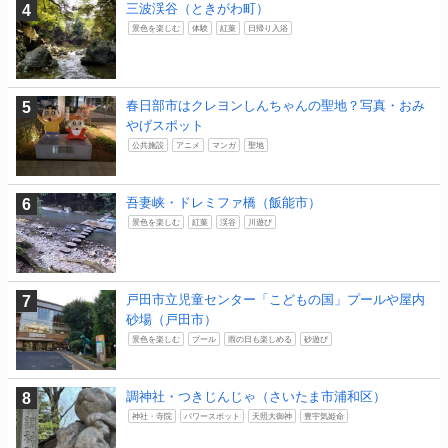
三波渓谷（ときがわ町）
景色を楽しむ
体験
紅葉
日帰り入浴
春日部市はクレヨンしんちゃんの聖地？写真・おみ
やげスポット
公共施設
アニメ
マンガ
聖地
吾妻峡・ドレミファ橋（飯能市）
景色を楽しむ
紅葉
渓谷
川遊び
戸田市立児童センター「こどもの国」プールや屋内
砂場（戸田市）
景色を楽しむ
プール
雨の日も楽しめる
砂遊び
調神社・つきじんじゃ（さいたま市浦和区）
神社・寺院
パワースポット
天照大御神
豊宇気姫命