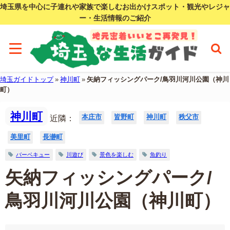
埼玉県を中心に子連れや家族で楽しむお出かけスポット・観光やレジャ
ー・生活情報のご紹介
埼玉ガイドトップ
»
神川町
»
矢納フィッシングパーク/鳥羽川河川公園（神川
町）
神川町
本庄市
皆野町
神川町
秩父市
近隣：
美里町
長瀞町
バーベキュー
川遊び
景色を楽しむ
魚釣り
矢納フィッシングパーク/
鳥羽川河川公園（神川町）