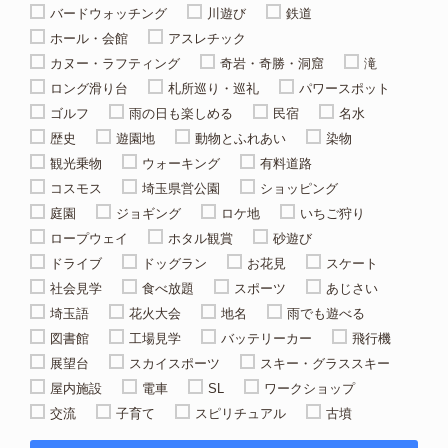
バードウォッチング
川遊び
鉄道
ホール・会館
アスレチック
カヌー・ラフティング
奇岩・奇勝・洞窟
滝
ロング滑り台
札所巡り・巡礼
パワースポット
ゴルフ
雨の日も楽しめる
民宿
名水
歴史
遊園地
動物とふれあい
染物
観光乗物
ウォーキング
有料道路
コスモス
埼玉県営公園
ショッピング
庭園
ジョギング
ロケ地
いちご狩り
ロープウェイ
ホタル観賞
砂遊び
ドライブ
ドッグラン
お花見
スケート
社会見学
食べ放題
スポーツ
あじさい
埼玉語
花火大会
地名
雨でも遊べる
図書館
工場見学
バッテリーカー
飛行機
展望台
スカイスポーツ
スキー・グラススキー
屋内施設
電車
SL
ワークショップ
交流
子育て
スピリチュアル
古墳