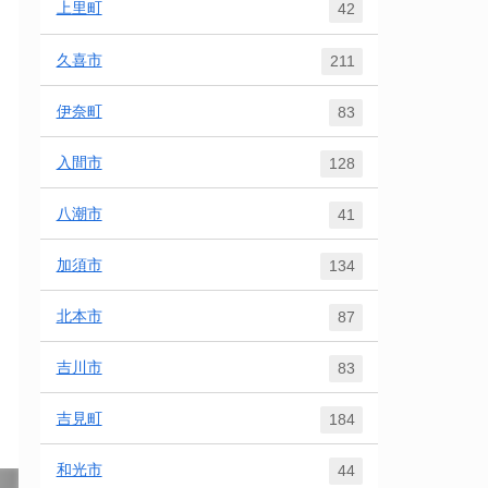
上里町
42
久喜市
211
伊奈町
83
入間市
128
八潮市
41
加須市
134
北本市
87
吉川市
83
吉見町
184
和光市
44