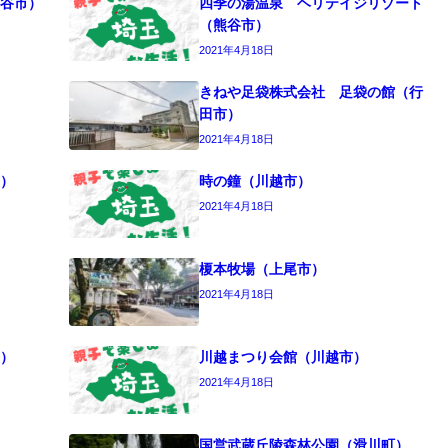
谷市）
四季の湯温泉 ヘリテイジリゾート
（熊谷市）
2021年4月18日
きねや足袋株式会社 足袋の館（行
田市）
2021年4月18日
）
時の鐘（川越市）
2021年4月18日
榎本牧場（上尾市）
2021年4月18日
）
川越まつり会館（川越市）
2021年4月18日
国営武蔵丘陵森林公園（滑川町）