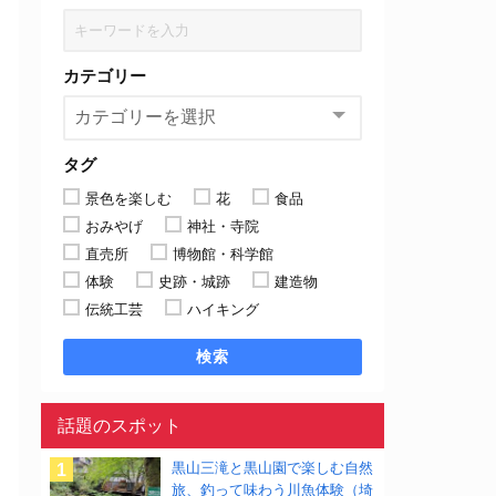
カテゴリー
タグ
景色を楽しむ
花
食品
おみやげ
神社・寺院
直売所
博物館・科学館
体験
史跡・城跡
建造物
伝統工芸
ハイキング
検索
話題のスポット
黒山三滝と黒山園で楽しむ自然
旅、釣って味わう川魚体験（埼