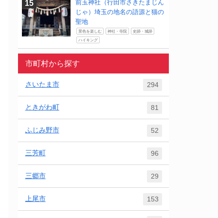
前玉神社（行田市さきたまじん
じゃ）埼玉の地名の語源と猫の
聖地
景色を楽しむ
神社・寺院
史跡・城跡
ハイキング
市町村から探す
さいたま市
294
ときがわ町
81
ふじみ野市
52
三芳町
96
三郷市
29
上尾市
153