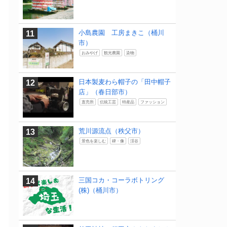
小島農園 工房まきこ（桶川
市）
おみやげ
観光農園
染物
日本製麦わら帽子の「田中帽子
店」（春日部市）
直売所
伝統工芸
特産品
ファッション
荒川源流点（秩父市）
景色を楽しむ
碑・像
渓谷
三国コカ・コーラボトリング
(株)（桶川市）