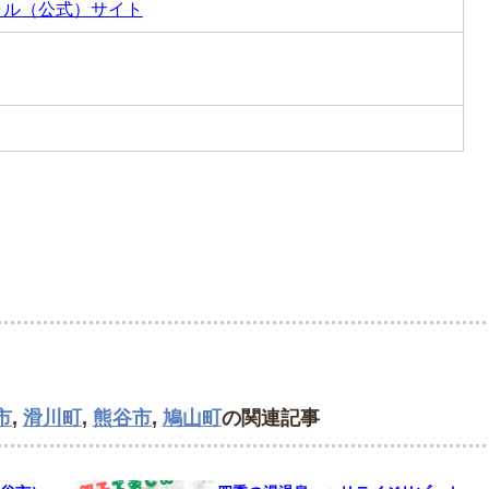
ャル（公式）サイト
市
,
滑川町
,
熊谷市
,
鳩山町
の関連記事