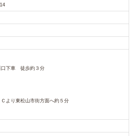
14
西口下車 徒歩約３分
ＩＣより東松山市街方面へ約５分