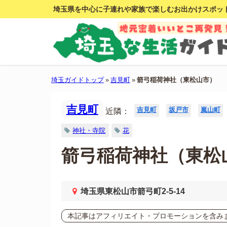
埼玉県を中心に子連れや家族で楽しむお出かけスポッ
埼玉ガイドトップ
»
吉見町
»
箭弓稲荷神社（東松山市）
吉見町
吉見町
坂戸市
嵐山町
近隣：
神社・寺院
花
箭弓稲荷神社（東松
埼玉県東松山市箭弓町2-5-14
本記事はアフィリエイト・プロモーションを含み