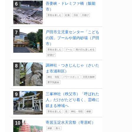
吾妻峡・ドレミファ橋（飯能
市）
景色を楽しむ
紅葉
渓谷
川遊び
戸田市立児童センター「こども
の国」プールや屋内砂場（戸田
市）
景色を楽しむ
プール
雨の日も楽しめる
砂遊び
調神社・つきじんじゃ（さいた
ま市浦和区）
神社・寺院
パワースポット
天照大御神
豊宇気姫命
三峯神社（秩父市）「呼ばれた
人」だけがたどり着く、霊峰に
鎮まる神域へ
景色を楽しむ
花
神社・寺院
体験
寄居玉淀水天宮祭（寄居町）
体験
祭り