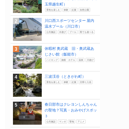
玉県越生町）
景色を楽しむ
体験
紅葉
自然公園
川口西スポーツセンター 屋内
温水プール（川口市）
公共施設
水遊び
プール
雨でも遊べる
休暇村 奥武蔵 旧・奥武蔵あ
じさい館（飯能市）
ハイキング
旅館・ホテル
温泉
川遊び
三波渓谷（ときがわ町）
景色を楽しむ
体験
紅葉
日帰り入浴
春日部市はクレヨンしんちゃん
の聖地？写真・おみやげスポッ
ト
公共施設
マンガ
聖地
アニメ