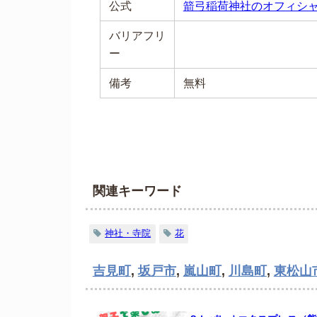
公式
箭弓稲荷神社のオフィシ
バリアフリ
ー
備考
無料
関連キーワード
神社・寺院
花
吉見町
,
坂戸市
,
嵐山町
,
川島町
,
東松山