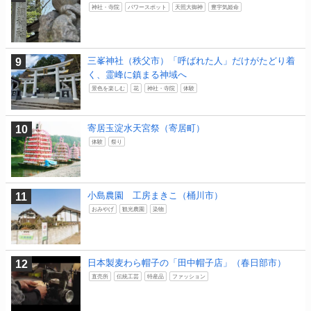
神社・寺院
パワースポット
天照大御神
豊宇気姫命
三峯神社（秩父市）「呼ばれた人」だけがたどり着
く、霊峰に鎮まる神域へ
景色を楽しむ
花
神社・寺院
体験
寄居玉淀水天宮祭（寄居町）
体験
祭り
小島農園 工房まきこ（桶川市）
おみやげ
観光農園
染物
日本製麦わら帽子の「田中帽子店」（春日部市）
直売所
伝統工芸
特産品
ファッション