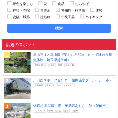
景色を楽しむ
花
食品
おみやげ
神社・寺院
直売所
博物館・科学館
体験
史跡・城跡
建造物
伝統工芸
ハイキング
検索
話題のスポット
黒山三滝と黒山園で楽しむ自然旅、釣って味わう川
魚体験（埼玉県越生町）
景色を楽しむ
体験
紅葉
自然公園
川口西スポーツセンター 屋内温水プール（川口市）
公共施設
水遊び
プール
スポーツ
休暇村 奥武蔵 旧・奥武蔵あじさい館（飯能市）
ハイキング
旅館・ホテル
温泉
川遊び