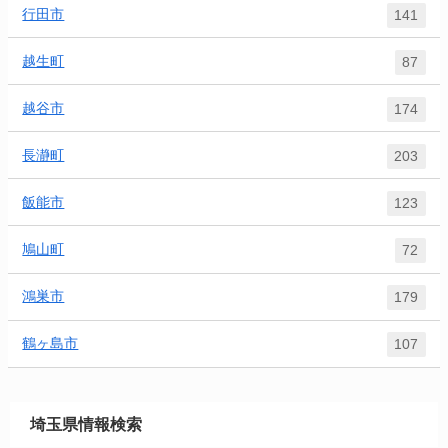
行田市
141
越生町
87
越谷市
174
長瀞町
203
飯能市
123
鳩山町
72
鴻巣市
179
鶴ヶ島市
107
埼玉県情報検索