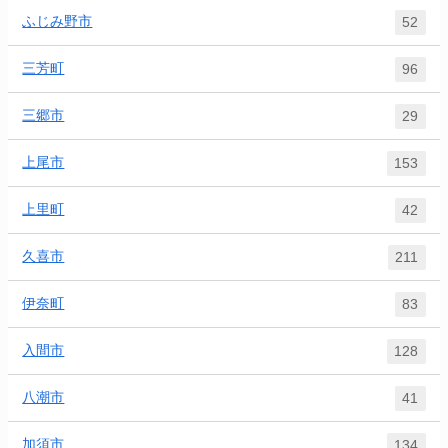
ふじみ野市
52
三芳町
96
三郷市
29
上尾市
153
上里町
42
久喜市
211
伊奈町
83
入間市
128
八潮市
41
加須市
134