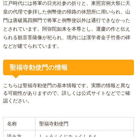
江戸時代には将軍の日光社参の折りと、東照宮例大祭に天
皇の代理で参拝した例幣使の帰路の休憩所に用いられ、山
門は唐破風四脚門で将軍と例幣使以外は通行できなかった
とされています。阿弥陀如来を本尊とし、運慶の作と伝え
られる観音菩薩像が祀られ、境内には漢学者金子竹香の碑
などが建てられています。
聖福寺勅使門の情報
こちらは聖福寺勅使門の基本情報です。実際の情報と異な
る可能性がありますので、詳しくは公式サイトなどでご確
認ください。
名称
聖福寺勅使門
読み方
しょうふくじちょくしもん