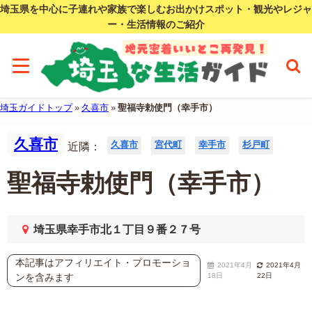
埼玉県を中心に子連れや家族で楽しむお出かけスポット・観光やレジャ
ー・生活情報のご紹介
埼玉ガイドトップ
»
久喜市
»
聖福寺勅使門（幸手市）
久喜市
久喜市
宮代町
幸手市
杉戸町
近隣：
聖福寺勅使門（幸手市）
埼玉県幸手市北１丁目９番２７号
本記事はアフィリエイト・プロモーショ
2021年4月
2021年4月
ンを含みます
18日
22日