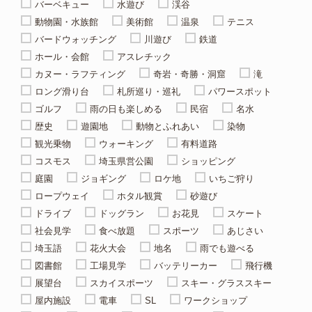
バーベキュー
水遊び
渓谷
動物園・水族館
美術館
温泉
テニス
バードウォッチング
川遊び
鉄道
ホール・会館
アスレチック
カヌー・ラフティング
奇岩・奇勝・洞窟
滝
ロング滑り台
札所巡り・巡礼
パワースポット
ゴルフ
雨の日も楽しめる
民宿
名水
歴史
遊園地
動物とふれあい
染物
観光乗物
ウォーキング
有料道路
コスモス
埼玉県営公園
ショッピング
庭園
ジョギング
ロケ地
いちご狩り
ロープウェイ
ホタル観賞
砂遊び
ドライブ
ドッグラン
お花見
スケート
社会見学
食べ放題
スポーツ
あじさい
埼玉語
花火大会
地名
雨でも遊べる
図書館
工場見学
バッテリーカー
飛行機
展望台
スカイスポーツ
スキー・グラススキー
屋内施設
電車
SL
ワークショップ