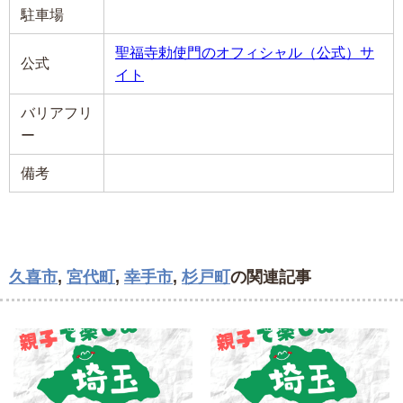
駐車場
聖福寺勅使門のオフィシャル（公式）サ
公式
イト
バリアフリ
ー
備考
久喜市
,
宮代町
,
幸手市
,
杉戸町
の関連記事