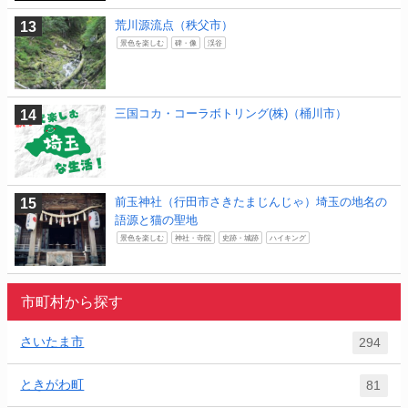
荒川源流点（秩父市）
景色を楽しむ
碑・像
渓谷
三国コカ・コーラボトリング(株)（桶川市）
前玉神社（行田市さきたまじんじゃ）埼玉の地名の
語源と猫の聖地
景色を楽しむ
神社・寺院
史跡・城跡
ハイキング
市町村から探す
さいたま市
294
ときがわ町
81