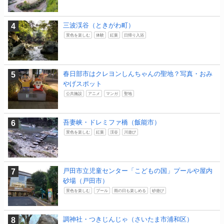
三波渓谷（ときがわ町）
景色を楽しむ
体験
紅葉
日帰り入浴
春日部市はクレヨンしんちゃんの聖地？写真・おみ
やげスポット
公共施設
アニメ
マンガ
聖地
吾妻峡・ドレミファ橋（飯能市）
景色を楽しむ
紅葉
渓谷
川遊び
戸田市立児童センター「こどもの国」プールや屋内
砂場（戸田市）
景色を楽しむ
プール
雨の日も楽しめる
砂遊び
調神社・つきじんじゃ（さいたま市浦和区）