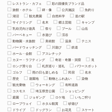
レストラン・カフェ
彩の国優良ブランド品
旅館・ホテル
碑・像
公共施設
魚釣り
湖沼
観光農園
自然科学
道の駅
サイクリング
名木
郷土芸能
キャンプ
乳幼児向け遊具
祭り
プール
山岳
バーベキュー
水遊び
渓谷
動物園・水族館
美術館
温泉
テニス
バードウォッチング
川遊び
鉄道
ホール・会館
アスレチック
カヌー・ラフティング
奇岩・奇勝・洞窟
滝
ロング滑り台
札所巡り・巡礼
パワースポット
ゴルフ
雨の日も楽しめる
民宿
名水
歴史
遊園地
動物とふれあい
染物
観光乗物
ウォーキング
有料道路
コスモス
埼玉県営公園
ショッピング
庭園
ジョギング
ロケ地
いちご狩り
ロープウェイ
ホタル観賞
砂遊び
ドライブ
ドッグラン
お花見
スケート