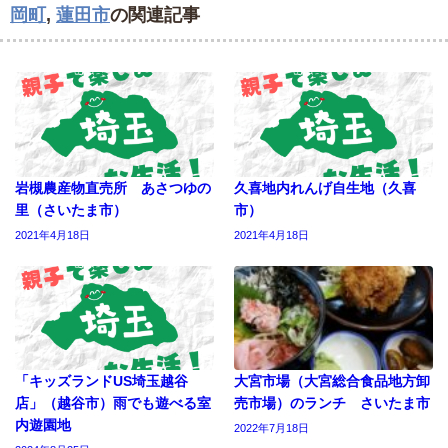
岡町
,
蓮田市
の関連記事
岩槻農産物直売所 あさつゆの
久喜地内れんげ自生地（久喜
里（さいたま市）
市）
2021年4月18日
2021年4月18日
「キッズランドUS埼玉越谷
大宮市場（大宮総合食品地方卸
店」（越谷市）雨でも遊べる室
売市場）のランチ さいたま市
内遊園地
2022年7月18日