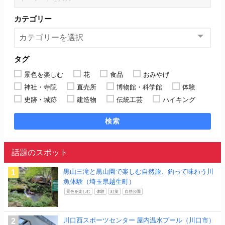
カテゴリー
タグ
景色を楽しむ
花
食品
おみやげ
神社・寺院
直売所
博物館・科学館
体験
史跡・城跡
建造物
伝統工芸
ハイキング
検索
話題のスポット
黒山三滝と黒山園で楽しむ自然旅、釣って味わう川
魚体験（埼玉県越生町）
景色を楽しむ
体験
紅葉
自然公園
川口西スポーツセンター 屋内温水プール（川口市）