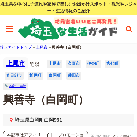
埼玉県を中心に子連れや家族で楽しむお出かけスポット・観光やレジャ
ー・生活情報のご紹介
埼玉ガイドトップ
»
上尾市
»
興善寺（白岡町）
上尾市
上尾市
久喜市
伊奈町
宮代町
近隣：
春日部市
杉戸町
白岡町
蓮田市
神社・寺院
興善寺（白岡町）
埼玉県白岡町白岡961
本記事はアフィリエイト・プロモーショ
2021年4月
2021年4月