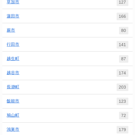
草加市
127
蓮田市
166
蕨市
80
行田市
141
越生町
87
越谷市
174
長瀞町
203
飯能市
123
鳩山町
72
鴻巣市
179