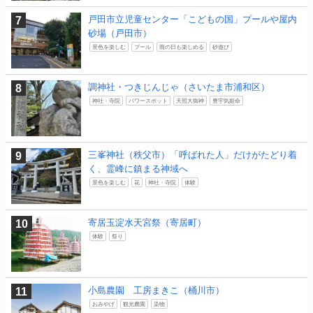
戸田市立児童センター「こどもの国」プールや屋内
砂場（戸田市）
景色を楽しむ
プール
雨の日も楽しめる
砂遊び
調神社・つきじんじゃ（さいたま市浦和区）
神社・寺院
パワースポット
天照大御神
豊宇気姫命
三峯神社（秩父市）「呼ばれた人」だけがたどり着
く、霊峰に鎮まる神域へ
景色を楽しむ
花
神社・寺院
体験
寄居玉淀水天宮祭（寄居町）
体験
祭り
小島農園 工房まきこ（桶川市）
おみやげ
観光農園
染物