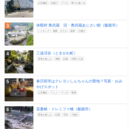
公共施設
水遊び
プール
雨でも遊べる
休暇村 奥武蔵 旧・奥武蔵あじさい館（飯能市）
ハイキング
旅館・ホテル
温泉
川遊び
三波渓谷（ときがわ町）
景色を楽しむ
体験
紅葉
日帰り入浴
春日部市はクレヨンしんちゃんの聖地？写真・おみ
やげスポット
公共施設
アニメ
マンガ
聖地
吾妻峡・ドレミファ橋（飯能市）
景色を楽しむ
紅葉
渓谷
川遊び