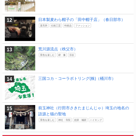
日本製麦わら帽子の「田中帽子店」（春日部市）
直売所
伝統工芸
特産品
ファッション
荒川源流点（秩父市）
景色を楽しむ
碑・像
渓谷
三国コカ・コーラボトリング(株)（桶川市）
前玉神社（行田市さきたまじんじゃ）埼玉の地名の
語源と猫の聖地
景色を楽しむ
神社・寺院
史跡・城跡
ハイキング