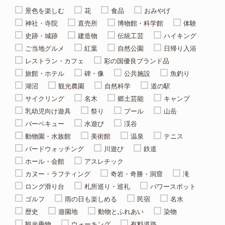
景色を楽しむ
花
食品
おみやげ
神社・寺院
直売所
博物館・科学館
体験
史跡・城跡
建造物
伝統工芸
ハイキング
ご当地グルメ
紅葉
自然公園
日帰り入浴
レストラン・カフェ
彩の国優良ブランド品
旅館・ホテル
碑・像
公共施設
魚釣り
湖沼
観光農園
自然科学
道の駅
サイクリング
名木
郷土芸能
キャンプ
乳幼児向け遊具
祭り
プール
山岳
バーベキュー
水遊び
渓谷
動物園・水族館
美術館
温泉
テニス
バードウォッチング
川遊び
鉄道
ホール・会館
アスレチック
カヌー・ラフティング
奇岩・奇勝・洞窟
滝
ロング滑り台
札所巡り・巡礼
パワースポット
ゴルフ
雨の日も楽しめる
民宿
名水
歴史
遊園地
動物とふれあい
染物
観光乗物
ウォーキング
有料道路