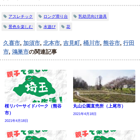
アスレチック
ロング滑り台
乳幼児向け遊具
景色を楽しむ
水遊び
花
久喜市
,
加須市
,
北本市
,
吉見町
,
桶川市
,
熊谷市
,
行田
市
,
鴻巣市
の関連記事
桜リバーサイドパーク（熊谷
丸山公園直売所（上尾市）
市）
2021年4月18日
2021年4月18日