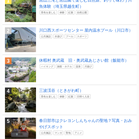
黒山三滝と黒山園で楽しむ自然旅、釣って味わう川
魚体験（埼玉県越生町）
景色を楽しむ
体験
紅葉
自然公園
川口西スポーツセンター 屋内温水プール（川口市）
公共施設
水遊び
プール
スポーツ
休暇村 奥武蔵 旧・奥武蔵あじさい館（飯能市）
ハイキング
旅館・ホテル
温泉
川遊び
三波渓谷（ときがわ町）
景色を楽しむ
体験
紅葉
日帰り入浴
春日部市はクレヨンしんちゃんの聖地？写真・おみ
やげスポット
公共施設
マンガ
聖地
アニメ