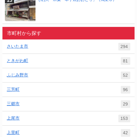
市町村から探す
さいたま市
294
ときがわ町
81
ふじみ野市
52
三芳町
96
三郷市
29
上尾市
153
上里町
42