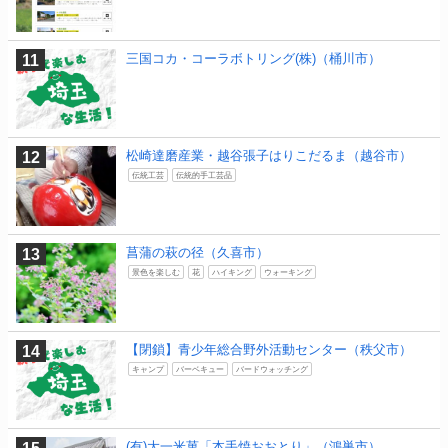
三国コカ・コーラボトリング(株)（桶川市）
松崎達磨産業・越谷張子はりこだるま（越谷市）
伝統工芸
伝統的手工芸品
菖蒲の萩の径（久喜市）
景色を楽しむ
花
ハイキング
ウォーキング
【閉鎖】青少年総合野外活動センター（秩父市）
キャンプ
バーベキュー
バードウォッチング
(有)大一米菓「本手焼おおとり」（鴻巣市）