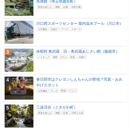
魚体験（埼玉県越生町）
景色を楽しむ
体験
紅葉
自然公園
川口西スポーツセンター 屋内温水プール（川口市）
公共施設
水遊び
プール
スポーツ
休暇村 奥武蔵 旧・奥武蔵あじさい館（飯能市）
ハイキング
旅館・ホテル
温泉
川遊び
春日部市はクレヨンしんちゃんの聖地？写真・おみ
やげスポット
公共施設
マンガ
聖地
アニメ
三波渓谷（ときがわ町）
景色を楽しむ
体験
紅葉
日帰り入浴