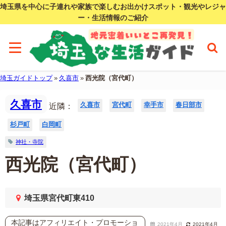
埼玉県を中心に子連れや家族で楽しむお出かけスポット・観光やレジャ
ー・生活情報のご紹介
埼玉ガイドトップ
»
久喜市
»
西光院（宮代町）
久喜市
久喜市
宮代町
幸手市
春日部市
近隣：
杉戸町
白岡町
神社・寺院
西光院（宮代町）
埼玉県宮代町東410
本記事はアフィリエイト・プロモーショ
2021年4月
2021年4月