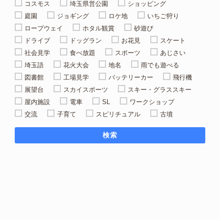
コスモス
埼玉県営公園
ショッピング
庭園
ジョギング
ロケ地
いちご狩り
ロープウェイ
ホタル観賞
砂遊び
ドライブ
ドッグラン
お花見
スケート
社会見学
食べ放題
スポーツ
あじさい
埼玉語
花火大会
地名
雨でも遊べる
図書館
工場見学
バッテリーカー
飛行機
展望台
スカイスポーツ
スキー・グラススキー
屋内施設
電車
SL
ワークショップ
交流
子育て
スピリチュアル
古墳
検索