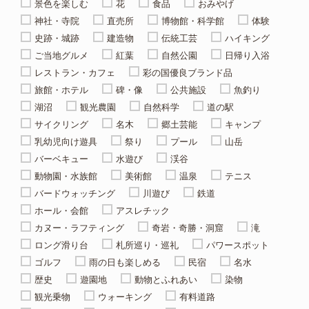
景色を楽しむ
花
食品
おみやげ
神社・寺院
直売所
博物館・科学館
体験
史跡・城跡
建造物
伝統工芸
ハイキング
ご当地グルメ
紅葉
自然公園
日帰り入浴
レストラン・カフェ
彩の国優良ブランド品
旅館・ホテル
碑・像
公共施設
魚釣り
湖沼
観光農園
自然科学
道の駅
サイクリング
名木
郷土芸能
キャンプ
乳幼児向け遊具
祭り
プール
山岳
バーベキュー
水遊び
渓谷
動物園・水族館
美術館
温泉
テニス
バードウォッチング
川遊び
鉄道
ホール・会館
アスレチック
カヌー・ラフティング
奇岩・奇勝・洞窟
滝
ロング滑り台
札所巡り・巡礼
パワースポット
ゴルフ
雨の日も楽しめる
民宿
名水
歴史
遊園地
動物とふれあい
染物
観光乗物
ウォーキング
有料道路