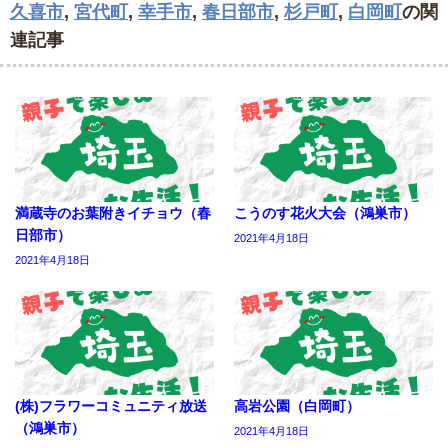
久喜市
,
宮代町
,
幸手市
,
春日部市
,
杉戸町
,
白岡町
の関
連記事
満蔵寺のお葉附きイチョウ（春
こうのす花火大会（鴻巣市）
日部市）
2021年4月18日
2021年4月18日
(株)フラワーコミュニティ放送
高岩公園（白岡町）
（鴻巣市）
2021年4月18日