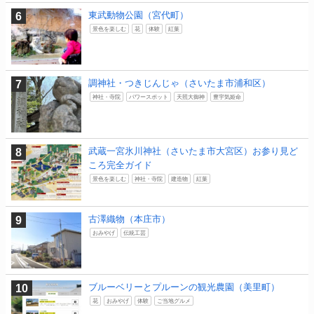
東武動物公園（宮代町）
景色を楽しむ
花
体験
紅葉
調神社・つきじんじゃ（さいたま市浦和区）
神社・寺院
パワースポット
天照大御神
豊宇気姫命
武蔵一宮氷川神社（さいたま市大宮区）お参り見ど
ころ完全ガイド
景色を楽しむ
神社・寺院
建造物
紅葉
古澤織物（本庄市）
おみやげ
伝統工芸
ブルーベリーとプルーンの観光農園（美里町）
花
おみやげ
体験
ご当地グルメ