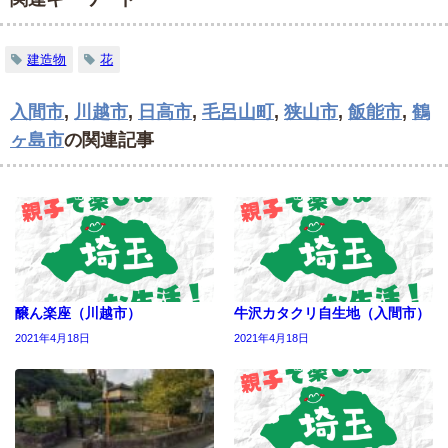
建造物
花
入間市
,
川越市
,
日高市
,
毛呂山町
,
狭山市
,
飯能市
,
鶴
ヶ島市
の関連記事
醸ん楽座（川越市）
牛沢カタクリ自生地（入間市）
2021年4月18日
2021年4月18日