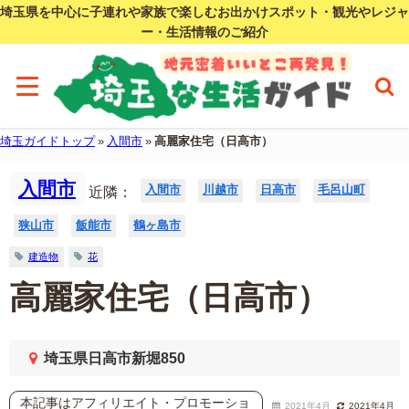
埼玉県を中心に子連れや家族で楽しむお出かけスポット・観光やレジャ
ー・生活情報のご紹介
埼玉ガイドトップ
»
入間市
»
高麗家住宅（日高市）
入間市
入間市
川越市
日高市
毛呂山町
近隣：
狭山市
飯能市
鶴ヶ島市
建造物
花
高麗家住宅（日高市）
埼玉県日高市新堀850
本記事はアフィリエイト・プロモーショ
2021年4月
2021年4月