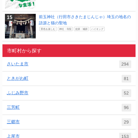
前玉神社（行田市さきたまじんじゃ）埼玉の地名の
語源と猫の聖地
景色を楽しむ
神社・寺院
史跡・城跡
ハイキング
市町村から探す
さいたま市
294
ときがわ町
81
ふじみ野市
52
三芳町
96
三郷市
29
上尾市
153