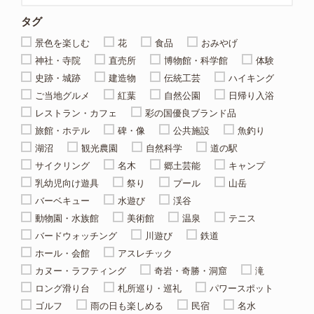
タグ
景色を楽しむ
花
食品
おみやげ
神社・寺院
直売所
博物館・科学館
体験
史跡・城跡
建造物
伝統工芸
ハイキング
ご当地グルメ
紅葉
自然公園
日帰り入浴
レストラン・カフェ
彩の国優良ブランド品
旅館・ホテル
碑・像
公共施設
魚釣り
湖沼
観光農園
自然科学
道の駅
サイクリング
名木
郷土芸能
キャンプ
乳幼児向け遊具
祭り
プール
山岳
バーベキュー
水遊び
渓谷
動物園・水族館
美術館
温泉
テニス
バードウォッチング
川遊び
鉄道
ホール・会館
アスレチック
カヌー・ラフティング
奇岩・奇勝・洞窟
滝
ロング滑り台
札所巡り・巡礼
パワースポット
ゴルフ
雨の日も楽しめる
民宿
名水