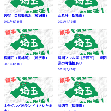
民宿 自然郷東沢（横瀬町）
正丸峠（飯能市）
2021年4月18日
2021年4月18日
柳瀬荘（黄林閣）（所沢市）
韓国ソウル屋（所沢市） ※閉
業の可能性あり
2021年4月18日
2021年4月18日
土合グルメ米ランド（さいたま
福徳寺（飯能市）
市）