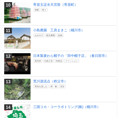
寄居玉淀水天宮祭（寄居町）
体験
祭り
小島農園 工房まきこ（桶川市）
おみやげ
観光農園
染物
日本製麦わら帽子の「田中帽子店」（春日部市）
直売所
伝統工芸
特産品
ファッション
荒川源流点（秩父市）
景色を楽しむ
碑・像
渓谷
三国コカ・コーラボトリング(株)（桶川市）