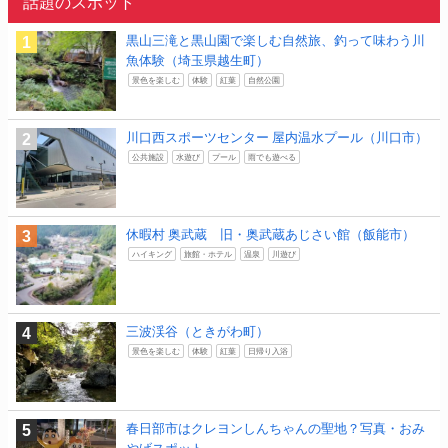
話題のスポット
黒山三滝と黒山園で楽しむ自然旅、釣って味わう川
魚体験（埼玉県越生町）
景色を楽しむ
体験
紅葉
自然公園
川口西スポーツセンター 屋内温水プール（川口市）
公共施設
水遊び
プール
雨でも遊べる
休暇村 奥武蔵 旧・奥武蔵あじさい館（飯能市）
ハイキング
旅館・ホテル
温泉
川遊び
三波渓谷（ときがわ町）
景色を楽しむ
体験
紅葉
日帰り入浴
春日部市はクレヨンしんちゃんの聖地？写真・おみ