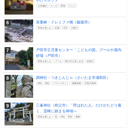
やげスポット
公共施設
マンガ
聖地
アニメ
吾妻峡・ドレミファ橋（飯能市）
景色を楽しむ
紅葉
渓谷
川遊び
戸田市立児童センター「こどもの国」プールや屋内
砂場（戸田市）
景色を楽しむ
プール
雨の日も楽しめる
砂遊び
調神社・つきじんじゃ（さいたま市浦和区）
神社・寺院
パワースポット
瀬織津姫
天照大御神
三峯神社（秩父市）「呼ばれた人」だけがたどり着
く、霊峰に鎮まる神域へ
景色を楽しむ
花
神社・寺院
体験