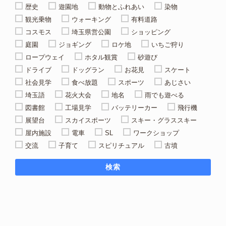
歴史
遊園地
動物とふれあい
染物
観光乗物
ウォーキング
有料道路
コスモス
埼玉県営公園
ショッピング
庭園
ジョギング
ロケ地
いちご狩り
ロープウェイ
ホタル観賞
砂遊び
ドライブ
ドッグラン
お花見
スケート
社会見学
食べ放題
スポーツ
あじさい
埼玉語
花火大会
地名
雨でも遊べる
図書館
工場見学
バッテリーカー
飛行機
展望台
スカイスポーツ
スキー・グラススキー
屋内施設
電車
SL
ワークショップ
交流
子育て
スピリチュアル
古墳
検索