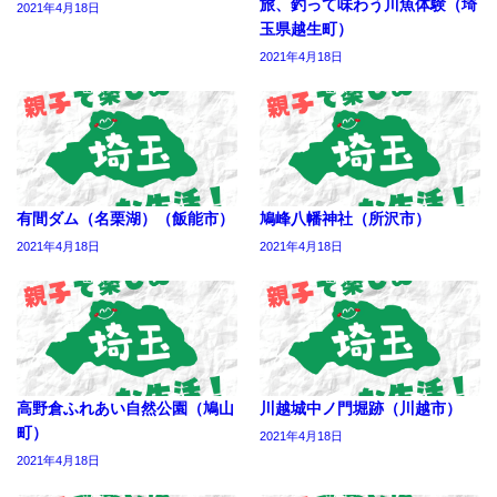
旅、釣って味わう川魚体験（埼
2021年4月18日
玉県越生町）
2021年4月18日
有間ダム（名栗湖）（飯能市）
鳩峰八幡神社（所沢市）
2021年4月18日
2021年4月18日
高野倉ふれあい自然公園（鳩山
川越城中ノ門堀跡（川越市）
町）
2021年4月18日
2021年4月18日