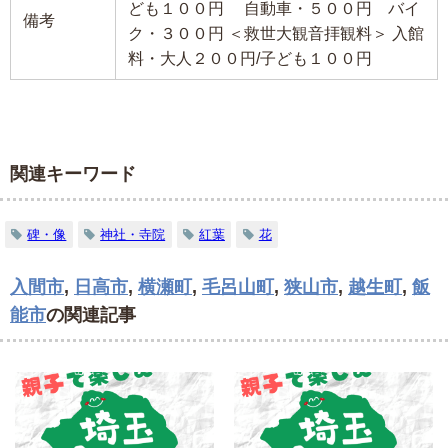
ども１００円 自動車・５００円 バイ
備考
ク・３００円 ＜救世大観音拝観料＞ 入館
料・大人２００円/子ども１００円
関連キーワード
碑・像
神社・寺院
紅葉
花
入間市
,
日高市
,
横瀬町
,
毛呂山町
,
狭山市
,
越生町
,
飯
能市
の関連記事