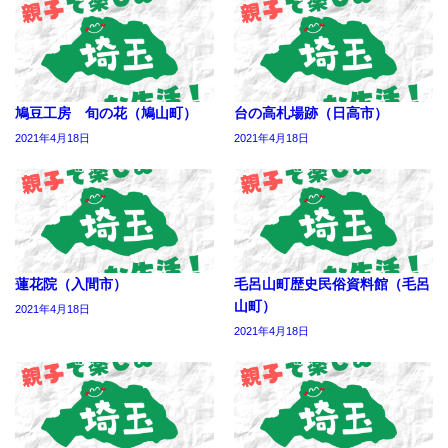
鳩豆工房 旬の花（鳩山町）
台の高札場跡（日高市）
2021年4月18日
2021年4月18日
蓮花院（入間市）
毛呂山町歴史民俗資料館（毛呂
山町）
2021年4月18日
2021年4月18日