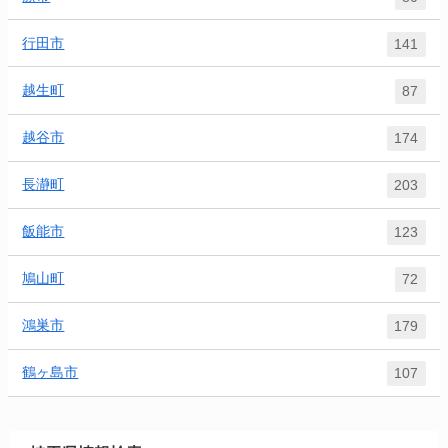
行田市
141
越生町
87
越谷市
174
長瀞町
203
飯能市
123
鳩山町
72
鴻巣市
179
鶴ヶ島市
107