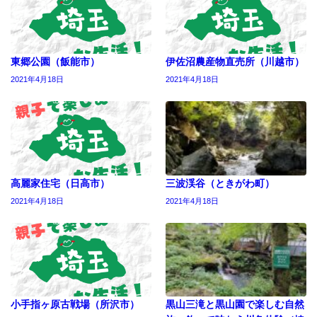
東郷公園（飯能市）
伊佐沼農産物直売所（川越市）
2021年4月18日
2021年4月18日
高麗家住宅（日高市）
三波渓谷（ときがわ町）
2021年4月18日
2021年4月18日
小手指ヶ原古戦場（所沢市）
黒山三滝と黒山園で楽しむ自然