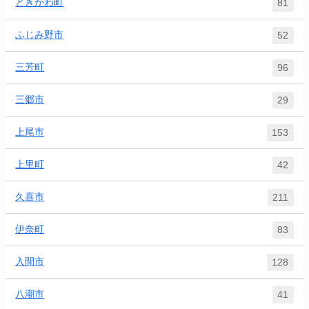
ときがわ町
81
ふじみ野市
52
三芳町
96
三郷市
29
上尾市
153
上里町
42
久喜市
211
伊奈町
83
入間市
128
八潮市
41