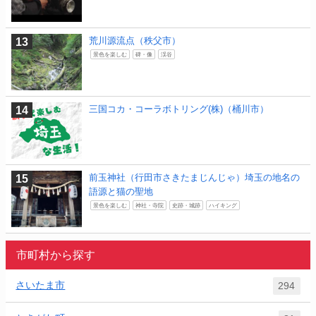
荒川源流点（秩父市）
景色を楽しむ
碑・像
渓谷
三国コカ・コーラボトリング(株)（桶川市）
前玉神社（行田市さきたまじんじゃ）埼玉の地名の
語源と猫の聖地
景色を楽しむ
神社・寺院
史跡・城跡
ハイキング
市町村から探す
さいたま市
294