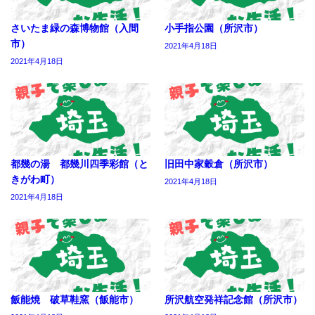
さいたま緑の森博物館（入間
小手指公園（所沢市）
市）
2021年4月18日
2021年4月18日
都幾の湯 都幾川四季彩館（と
旧田中家穀倉（所沢市）
きがわ町）
2021年4月18日
2021年4月18日
飯能焼 破草鞋窯（飯能市）
所沢航空発祥記念館（所沢市）