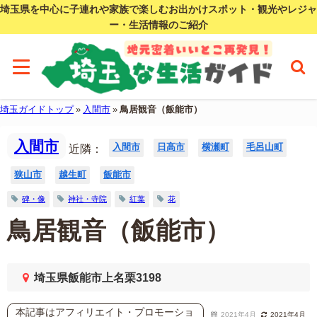
埼玉県を中心に子連れや家族で楽しむお出かけスポット・観光やレジャ
ー・生活情報のご紹介
埼玉ガイドトップ
»
入間市
»
鳥居観音（飯能市）
入間市
入間市
日高市
横瀬町
毛呂山町
近隣：
狭山市
越生町
飯能市
碑・像
神社・寺院
紅葉
花
鳥居観音（飯能市）
埼玉県飯能市上名栗3198
本記事はアフィリエイト・プロモーショ
2021年4月
2021年4月