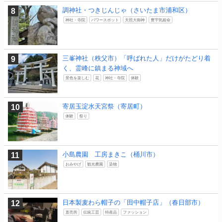
調神社・つきじんじゃ（さいたま市浦和区）
神社・寺院
パワースポット
天照大御神
豊宇気姫命
三峯神社（秩父市）「呼ばれた人」だけがたどり着
く、霊峰に鎮まる神域へ
景色を楽しむ
花
神社・寺院
体験
寄居玉淀水天宮祭（寄居町）
体験
祭り
小島農園 工房まきこ（桶川市）
おみやげ
観光農園
染物
日本製麦わら帽子の「田中帽子店」（春日部市）
直売所
伝統工芸
特産品
ファッション