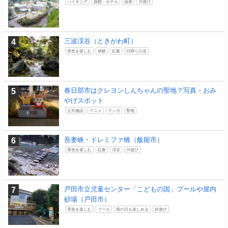
ハイキング
旅館・ホテル
温泉
川遊び
三波渓谷（ときがわ町）
景色を楽しむ
体験
紅葉
日帰り入浴
春日部市はクレヨンしんちゃんの聖地？写真・おみ
やげスポット
公共施設
アニメ
マンガ
聖地
吾妻峡・ドレミファ橋（飯能市）
景色を楽しむ
紅葉
渓谷
川遊び
戸田市立児童センター「こどもの国」プールや屋内
砂場（戸田市）
景色を楽しむ
プール
雨の日も楽しめる
砂遊び