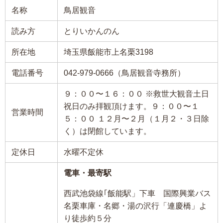
名称
鳥居観音
読み方
とりいかんのん
所在地
埼玉県飯能市上名栗3198
電話番号
042-979-0666（鳥居観音寺務所）
９：００〜１６：００ ※救世大観音土日
祝日のみ拝観頂けます。９：００〜１
営業時間
５：００ １２月〜２月（１月２・３日除
く）は閉館しています。
定休日
水曜不定休
電車・最寄駅
西武池袋線｢飯能駅」下車 国際興業バス
名栗車庫・名郷・湯の沢行「連慶橋」よ
り徒歩約５分