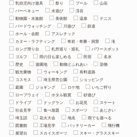
乳幼児向け遊具
祭り
プール
山岳
バーベキュー
水遊び
渓谷
動物園・水族館
美術館
温泉
テニス
バードウォッチング
川遊び
鉄道
ホール・会館
アスレチック
カヌー・ラフティング
奇岩・奇勝・洞窟
滝
ロング滑り台
札所巡り・巡礼
パワースポット
ゴルフ
雨の日も楽しめる
民宿
名水
歴史
遊園地
動物とふれあい
染物
観光乗物
ウォーキング
有料道路
コスモス
埼玉県営公園
ショッピング
庭園
ジョギング
ロケ地
いちご狩り
ロープウェイ
ホタル観賞
砂遊び
ドライブ
ドッグラン
お花見
スケート
社会見学
食べ放題
スポーツ
あじさい
埼玉語
花火大会
地名
雨でも遊べる
図書館
工場見学
バッテリーカー
飛行機
展望台
スカイスポーツ
スキー・グラススキー