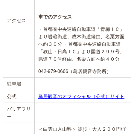
車でのアクセス
アクセス
・首都圏中央連絡自動車道「青梅ＩＣ」
より岩蔵街道、成木街道経由、名栗方面
へ約３０分 ・首都圏中央連絡自動車道
「狭山・日高ＩＣ」より国道２９９号、
県道７０号経由、名栗方面へ約４０分
042-979-0666（鳥居観音寺務所）
駐車場
公式
鳥居観音のオフィシャル（公式）サイト
バリアフリ
ー
＜白雲山入山料＞ 徒歩・大人２００円/子