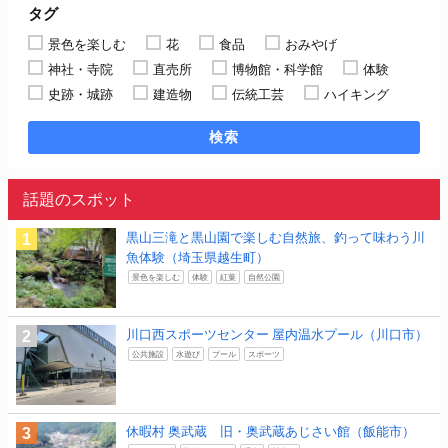
タグ
景色を楽しむ
花
食品
おみやげ
神社・寺院
直売所
博物館・科学館
体験
史跡・城跡
建造物
伝統工芸
ハイキング
検索
話題のスポット
黒山三滝と黒山園で楽しむ自然旅、釣って味わう川
魚体験（埼玉県越生町）
景色を楽しむ
体験
紅葉
自然公園
川口西スポーツセンター 屋内温水プール（川口市）
公共施設
水遊び
プール
スポーツ
休暇村 奥武蔵 旧・奥武蔵あじさい館（飯能市）