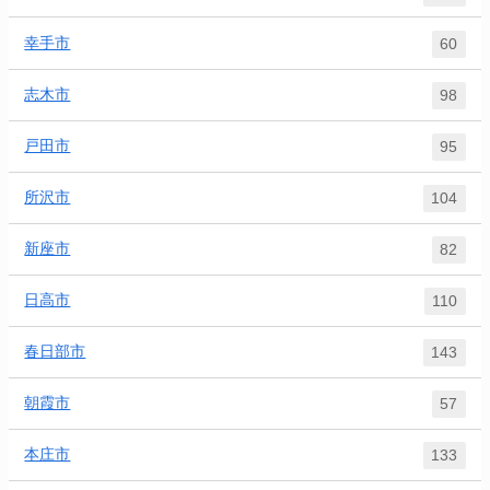
幸手市
60
志木市
98
戸田市
95
所沢市
104
新座市
82
日高市
110
春日部市
143
朝霞市
57
本庄市
133