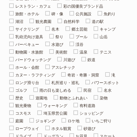
レストラン・カフェ
彩の国優良ブランド品
旅館・ホテル
碑・像
公共施設
魚釣り
湖沼
観光農園
自然科学
道の駅
サイクリング
名木
郷土芸能
キャンプ
乳幼児向け遊具
祭り
プール
山岳
バーベキュー
水遊び
渓谷
動物園・水族館
美術館
温泉
テニス
バードウォッチング
川遊び
鉄道
ホール・会館
アスレチック
カヌー・ラフティング
奇岩・奇勝・洞窟
滝
ロング滑り台
札所巡り・巡礼
パワースポット
ゴルフ
雨の日も楽しめる
民宿
名水
歴史
遊園地
動物とふれあい
染物
観光乗物
ウォーキング
有料道路
コスモス
埼玉県営公園
ショッピング
庭園
ジョギング
ロケ地
いちご狩り
ロープウェイ
ホタル観賞
砂遊び
ドライブ
ドッグラン
お花見
スケート