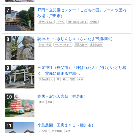
戸田市立児童センター「こどもの国」プールや屋内
砂場（戸田市）
景色を楽しむ
プール
雨の日も楽しめる
砂遊び
調神社・つきじんじゃ（さいたま市浦和区）
神社・寺院
パワースポット
天照大御神
豊宇気姫命
三峯神社（秩父市）「呼ばれた人」だけがたどり着
く、霊峰に鎮まる神域へ
景色を楽しむ
花
神社・寺院
体験
寄居玉淀水天宮祭（寄居町）
体験
祭り
小島農園 工房まきこ（桶川市）
おみやげ
観光農園
染物