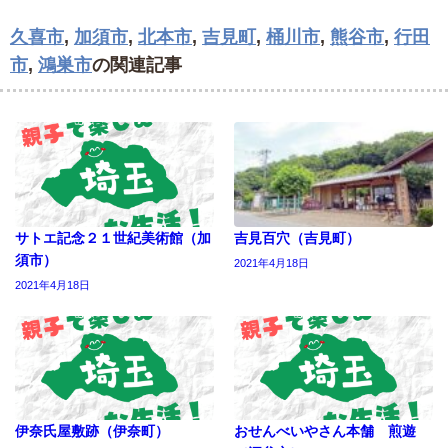
久喜市
,
加須市
,
北本市
,
吉見町
,
桶川市
,
熊谷市
,
行田
市
,
鴻巣市
の関連記事
サトエ記念２１世紀美術館（加
吉見百穴（吉見町）
須市）
2021年4月18日
2021年4月18日
伊奈氏屋敷跡（伊奈町）
おせんべいやさん本舗 煎遊