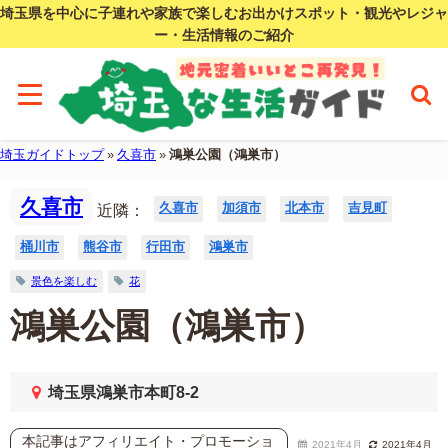
埼玉県を中心に子連れや家族で楽しむお出かけスポット・観光やレジャ
ー・生活情報のご紹介
埼玉ガイドトップ
»
久喜市
»
鴻巣公園（鴻巣市）
久喜市
久喜市
加須市
北本市
吉見町
近隣：
桶川市
熊谷市
行田市
鴻巣市
景色を楽しむ
花
鴻巣公園（鴻巣市）
埼玉県鴻巣市本町8-2
本記事はアフィリエイト・プロモーショ
2021年4月
2021年4月