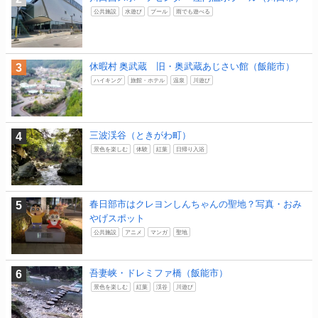
公共施設
水遊び
プール
雨でも遊べる
休暇村 奥武蔵 旧・奥武蔵あじさい館（飯能市）
ハイキング
旅館・ホテル
温泉
川遊び
三波渓谷（ときがわ町）
景色を楽しむ
体験
紅葉
日帰り入浴
春日部市はクレヨンしんちゃんの聖地？写真・おみ
やげスポット
公共施設
アニメ
マンガ
聖地
吾妻峡・ドレミファ橋（飯能市）
景色を楽しむ
紅葉
渓谷
川遊び