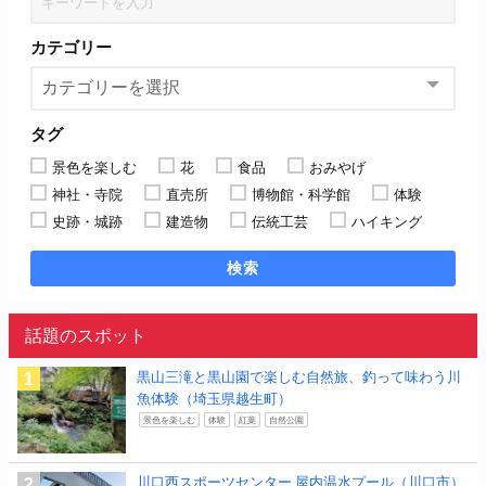
カテゴリー
タグ
景色を楽しむ
花
食品
おみやげ
神社・寺院
直売所
博物館・科学館
体験
史跡・城跡
建造物
伝統工芸
ハイキング
検索
話題のスポット
黒山三滝と黒山園で楽しむ自然旅、釣って味わう川
魚体験（埼玉県越生町）
景色を楽しむ
体験
紅葉
自然公園
川口西スポーツセンター 屋内温水プール（川口市）