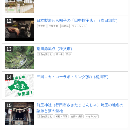
日本製麦わら帽子の「田中帽子店」（春日部市）
直売所
伝統工芸
特産品
ファッション
荒川源流点（秩父市）
景色を楽しむ
碑・像
渓谷
三国コカ・コーラボトリング(株)（桶川市）
前玉神社（行田市さきたまじんじゃ）埼玉の地名の
語源と猫の聖地
景色を楽しむ
神社・寺院
史跡・城跡
ハイキング