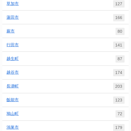
草加市
127
蓮田市
166
蕨市
80
行田市
141
越生町
87
越谷市
174
長瀞町
203
飯能市
123
鳩山町
72
鴻巣市
179