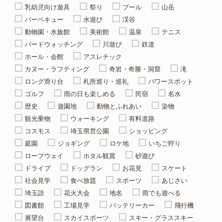
乳幼児向け遊具
祭り
プール
山岳
バーベキュー
水遊び
渓谷
動物園・水族館
美術館
温泉
テニス
バードウォッチング
川遊び
鉄道
ホール・会館
アスレチック
カヌー・ラフティング
奇岩・奇勝・洞窟
滝
ロング滑り台
札所巡り・巡礼
パワースポット
ゴルフ
雨の日も楽しめる
民宿
名水
歴史
遊園地
動物とふれあい
染物
観光乗物
ウォーキング
有料道路
コスモス
埼玉県営公園
ショッピング
庭園
ジョギング
ロケ地
いちご狩り
ロープウェイ
ホタル観賞
砂遊び
ドライブ
ドッグラン
お花見
スケート
社会見学
食べ放題
スポーツ
あじさい
埼玉語
花火大会
地名
雨でも遊べる
図書館
工場見学
バッテリーカー
飛行機
展望台
スカイスポーツ
スキー・グラススキー