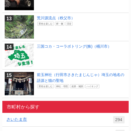
荒川源流点（秩父市）
景色を楽しむ
碑・像
渓谷
三国コカ・コーラボトリング(株)（桶川市）
前玉神社（行田市さきたまじんじゃ）埼玉の地名の
語源と猫の聖地
景色を楽しむ
神社・寺院
史跡・城跡
ハイキング
市町村から探す
さいたま市
294