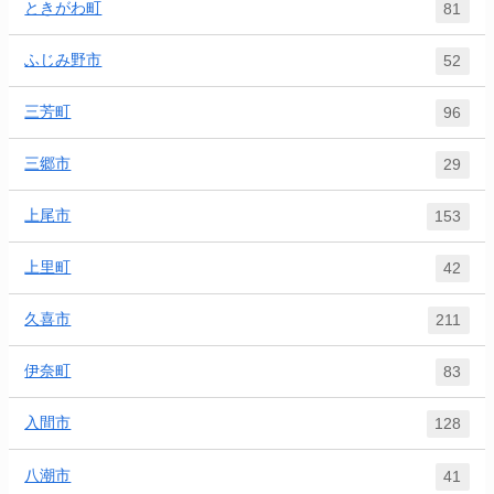
ときがわ町
81
ふじみ野市
52
三芳町
96
三郷市
29
上尾市
153
上里町
42
久喜市
211
伊奈町
83
入間市
128
八潮市
41