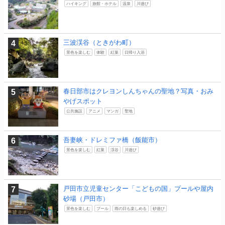
ハイキング
旅館・ホテル
温泉
川遊び
三波渓谷（ときがわ町）
景色を楽しむ
体験
紅葉
日帰り入浴
春日部市はクレヨンしんちゃんの聖地？写真・おみ
やげスポット
公共施設
アニメ
マンガ
聖地
吾妻峡・ドレミファ橋（飯能市）
景色を楽しむ
紅葉
渓谷
川遊び
戸田市立児童センター「こどもの国」プールや屋内
砂場（戸田市）
景色を楽しむ
プール
雨の日も楽しめる
砂遊び