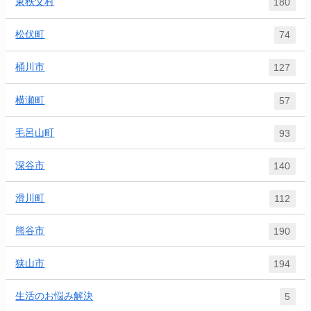
東秩父村
180
松伏町
74
桶川市
127
横瀬町
57
毛呂山町
93
深谷市
140
滑川町
112
熊谷市
190
狭山市
194
生活のお悩み解決
5