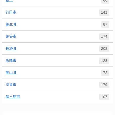
蕨市
80
行田市
141
越生町
87
越谷市
174
長瀞町
203
飯能市
123
鳩山町
72
鴻巣市
179
鶴ヶ島市
107