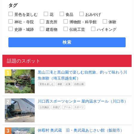
タグ
景色を楽しむ
花
食品
おみやげ
神社・寺院
直売所
博物館・科学館
体験
史跡・城跡
建造物
伝統工芸
ハイキング
検索
話題のスポット
黒山三滝と黒山園で楽しむ自然旅、釣って味わう川
魚体験（埼玉県越生町）
景色を楽しむ
体験
紅葉
自然公園
川口西スポーツセンター 屋内温水プール（川口市）
公共施設
水遊び
プール
スポーツ
休暇村 奥武蔵 旧・奥武蔵あじさい館（飯能市）