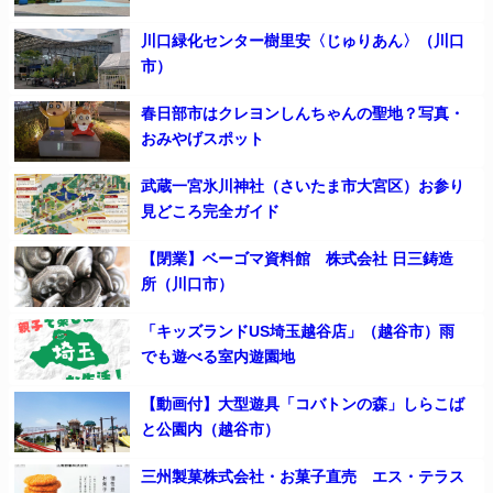
川口緑化センター樹里安〈じゅりあん〉（川口
市）
春日部市はクレヨンしんちゃんの聖地？写真・
おみやげスポット
武蔵一宮氷川神社（さいたま市大宮区）お参り
見どころ完全ガイド
【閉業】ベーゴマ資料館 株式会社 日三鋳造
所（川口市）
「キッズランドUS埼玉越谷店」（越谷市）雨
でも遊べる室内遊園地
【動画付】大型遊具「コバトンの森」しらこば
と公園内（越谷市）
三州製菓株式会社・お菓子直売 エス・テラス