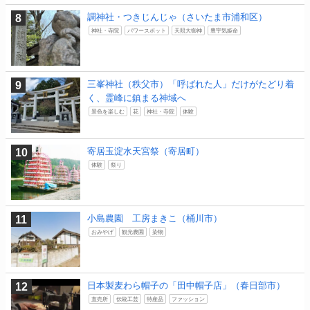
調神社・つきじんじゃ（さいたま市浦和区）
神社・寺院
パワースポット
天照大御神
豊宇気姫命
三峯神社（秩父市）「呼ばれた人」だけがたどり着
く、霊峰に鎮まる神域へ
景色を楽しむ
花
神社・寺院
体験
寄居玉淀水天宮祭（寄居町）
体験
祭り
小島農園 工房まきこ（桶川市）
おみやげ
観光農園
染物
日本製麦わら帽子の「田中帽子店」（春日部市）
直売所
伝統工芸
特産品
ファッション