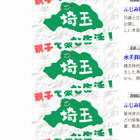
ふじみ
川越と江
公開し、
しい木造
なども開
史跡・
水子貝
縄文時代
土した考
から、県
多くの資
す。...
博物館
ふじみ
新河岸川
どの収集
書、船具
郷土を学