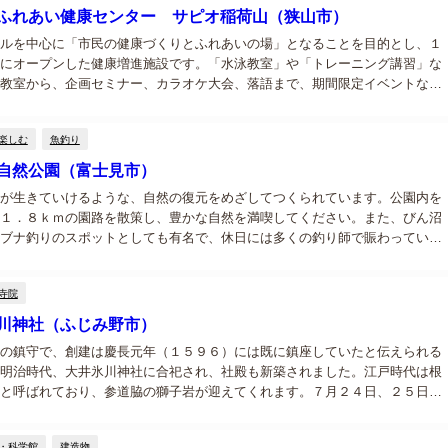
ふれあい健康センター サピオ稲荷山（狭山市）
ルを中心に「市民の健康づくりとふれあいの場」となることを目的とし、１
にオープンした健康増進施設です。「水泳教室」や「トレーニング講習」な
教室から、企画セミナー、カラオケ大会、落語まで、期間限定イベントな
さんの催し物を毎月開催しています。...
楽しむ
魚釣り
自然公園（富士見市）
が生きていけるような、自然の復元をめざしてつくられています。公園内を
１．８ｋｍの園路を散策し、豊かな自然を満喫してください。また、びん沼
ブナ釣りのスポットとしても有名で、休日には多くの釣り師で賑わっていま
寺院
川神社（ふじみ野市）
の鎮守で、創建は慶長元年（１５９６）には既に鎮座していたと伝えられる
明治時代、大井氷川神社に合祀され、社殿も新築されました。江戸時代は根
と呼ばれており、参道脇の獅子岩が迎えてくれます。７月２４日、２５日に
行われています。...
・科学館
建造物