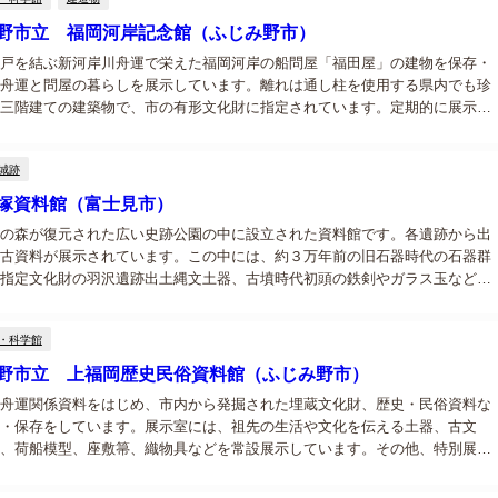
野市立 福岡河岸記念館（ふじみ野市）
戸を結ぶ新河岸川舟運で栄えた福岡河岸の船問屋「福田屋」の建物を保存・
舟運と問屋の暮らしを展示しています。離れは通し柱を使用する県内でも珍
三階建ての建築物で、市の有形文化財に指定されています。定期的に展示会
催されています。...
城跡
塚資料館（富士見市）
の森が復元された広い史跡公園の中に設立された資料館です。各遺跡から出
古資料が展示されています。この中には、約３万年前の旧石器時代の石器群
指定文化財の羽沢遺跡出土縄文土器、古墳時代初頭の鉄剣やガラス玉など数
料が展示されています。また、土器作り、土笛・石器作り等の体験が出来ま
・科学館
野市立 上福岡歴史民俗資料館（ふじみ野市）
舟運関係資料をはじめ、市内から発掘された埋蔵文化財、歴史・民俗資料な
・保存をしています。展示室には、祖先の生活や文化を伝える土器、古文
、荷船模型、座敷箒、織物具などを常設展示しています。その他、特別展や
ぶ講座などを開催しています。...