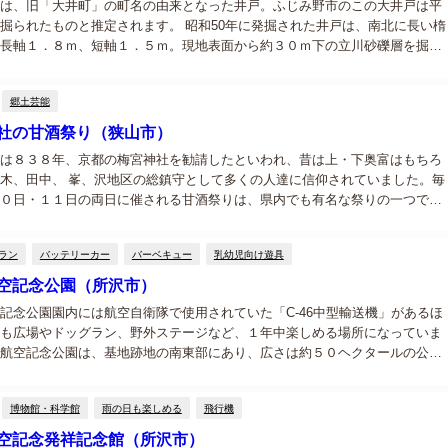
は、旧「大井町」の町名の由来となった井戸。ふじみ野市のこの大井戸は平
掘られたものと推定されます。 昭和50年に発掘された井戸は、南北に長い楕
長軸１．８ｍ、短軸１．５ｍ。現地表面から約３０ｍ下の立川砂礫層を掘り
底面は岩盤に達していました。底部の石組だけは当時の状態のまま残ってお
れ...
郷土芸能
社の甘酒祭り（狭山市）
は８３８年、京都の梅宮神社を勧請したといわれ、昔は上・下奥富はもちろ
木、田中、 峯、沢地区の総鎮守として多くの人達に信仰されていました。毎
０日・１１日の両日に催される甘酒祭りは、県内でも有名な祭りの一つで
日は、西方囃子も上演され、大変賑わいます。...
ラン
バッテリーカー
バーベキュー
乳幼児向け遊具
空記念公園（所沢市）
記念公園園内には航空自衛隊で使用されていた「C-46中型輸送機」があるほ
も広場やドッグラン、野外ステージなど、１年中楽しめる場所になっていま
航空記念公園は、基地跡地の南東部にあり、広さは約５０ヘクタールの公園
緑を生かした園内には、池、人工の滝、日本庭園、広場、茶室「彩翔亭」、野
...
博物館・科学館
雨の日も楽しめる
飛行機
空記念発祥記念館（所沢市）