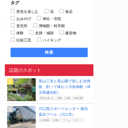
タグ
景色を楽しむ
花
食品
おみやげ
神社・寺院
直売所
博物館・科学館
体験
史跡・城跡
建造物
伝統工芸
ハイキング
検索
話題のスポット
黒山三滝と黒山園で楽しむ自然
旅、釣って味わう川魚体験（埼
玉県越生町）
景色を楽しむ
体験
紅葉
自然公園
川口西スポーツセンター 屋内
温水プール（川口市）
公共施設
水遊び
プール
スポーツ