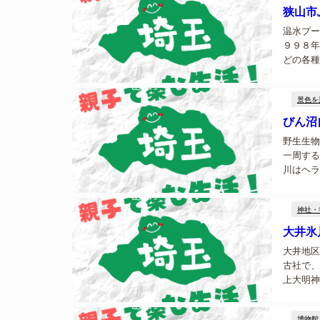
狭山市
温水プー
９９８年
どの各種
ど、たく
景色を
びん沼
野生生物
一周する
川はヘラ
す。...
神社・
大井氷
大井地区
古社で、
上大明神
は祭りが
博物館