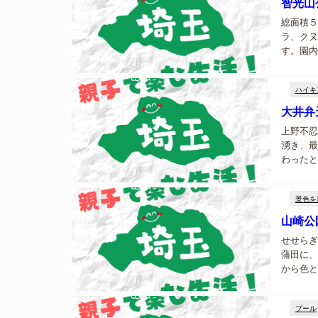
智光山
総面積５
ラ、クヌ
す。園内
える様々
ハイキ
大井弁
上野不忍
湧き、最
わったと
としても
景色を
山崎公
せせらぎ
蒲田に、
から色と
い世代が
プール