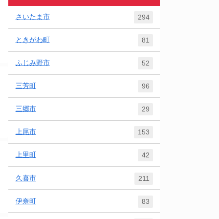
さいたま市
294
ときがわ町
81
ふじみ野市
52
三芳町
96
三郷市
29
上尾市
153
上里町
42
久喜市
211
伊奈町
83