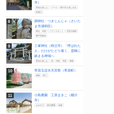
市）
景色を楽しむ
プール
雨の日も楽しめる
砂遊び
調神社・つきじんじゃ（さいた
ま市浦和区）
神社・寺院
パワースポット
天照大御神
豊宇気姫命
三峯神社（秩父市）「呼ばれた
人」だけがたどり着く、霊峰に
鎮まる神域へ
景色を楽しむ
花
神社・寺院
体験
寄居玉淀水天宮祭（寄居町）
体験
祭り
小島農園 工房まきこ（桶川
市）
おみやげ
観光農園
染物