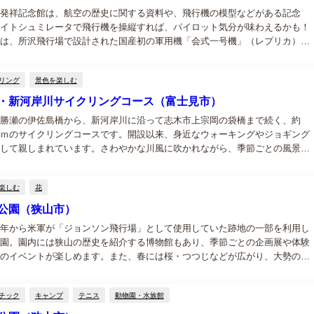
発祥記念館は、航空の歴史に関する資料や、飛行機の模型などがある記念
イトシュミレータで飛行機を操縦すれば、パイロット気分が味わえるかも！
は、所沢飛行場で設計された国産初の軍用機「会式一号機」（レプリカ）が
ています。 所沢航空発祥記念館は、所沢航空記念公園（飛行場跡地の一部に
た広さ約...
リング
景色を楽しむ
・新河岸川サイクリングコース（富士見市）
勝瀬の伊佐島橋から、新河岸川に沿って志木市上宗岡の袋橋まで続く、約
ｍのサイクリングコースです。開設以来、身近なウォーキングやジョギング
して親しまれています。さわやかな川風に吹かれながら、季節ごとの風景が
。...
楽しむ
花
公園（狭山市）
年から米軍が「ジョンソン飛行場」として使用していた跡地の一部を利用し
園。園内には狭山の歴史を紹介する博物館もあり、季節ごとの企画展や体験
のイベントが楽しめます。また、春には桜・つつじなどが広がり、大勢の観
わいます。...
チック
キャンプ
テニス
動物園・水族館