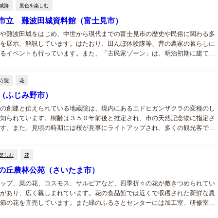
城跡
景色を楽しむ
市立 難波田城資料館（富士見市）
や難波田城をはじめ、中世から現代までの富士見市の歴史や民俗に関わる多
を展示、解説しています。はたおり、田んぼ体験隊等、昔の農家の暮らしに
るイベントも行っています。また、「古民家ゾーン」は、明治初期に建てら
文化財である古民家２棟と長屋門が移築復原されています。...
寺院
花
（ふじみ野市）
の創建と伝えられている地蔵院は、境内にあるエドヒガンザクラの変種のし
知られています。樹齢は３５０年前後と推定され、市の天然記念物に指定さ
す。また、見頃の時期には桜が見事にライトアップされ、多くの観光客で賑
せています。...
楽しむ
花
の丘農林公苑（さいたま市）
ップ、菜の花、コスモス、サルビアなど、四季折々の花が敷きつめられてい
があり、広く親しまれています。花の食品館では近くで収穫された新鮮な農
節の花を直売しています。また緑のふるさとセンターには加工室、研修室な
幅広く利用することが出来ます。...