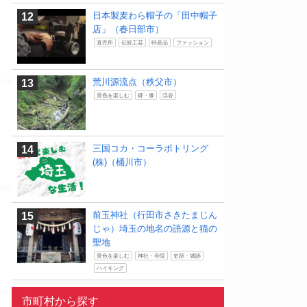
日本製麦わら帽子の「田中帽子
店」（春日部市）
直売所
伝統工芸
特産品
ファッション
荒川源流点（秩父市）
景色を楽しむ
碑・像
渓谷
三国コカ・コーラボトリング
(株)（桶川市）
前玉神社（行田市さきたまじん
じゃ）埼玉の地名の語源と猫の
聖地
景色を楽しむ
神社・寺院
史跡・城跡
ハイキング
市町村から探す