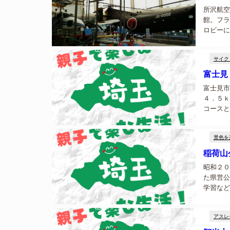
所沢航空
館。フラ
ロビーに
展示され
開設され
サイク
富士見
富士見市
４．５ｋ
コースと
楽しめます
景色を
稲荷山
昭和２０
た県営公
学習など
光客で賑
アスレ