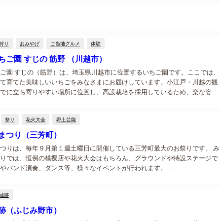
狩り
おみやげ
ご当地グルメ
体験
ちご園 すじの 筋野 （川越市）
ご園 すじの（筋野）は、埼玉県川越市に位置するいちご園です。ここでは、
て育てた美味しいいちごをみなさまにお届けしています。小江戸・川越の観
でに立ち寄りやすい場所に位置し、高設栽培を採用しているため、楽な姿勢
狩りを楽しむことができます。また、ゆったりとくつろげる休憩スペースも
おり...
祭り
花火大会
郷土芸能
まつり（三芳町）
つりは、毎年９月第１週土曜日に開催している三芳町最大のお祭りです。 み
りでは、恒例の模擬店や花火大会はもちろん、グラウンドや特設ステージで
やバンド演奏、ダンス等、様々なイベントが行われます。...
城跡
跡（ふじみ野市）