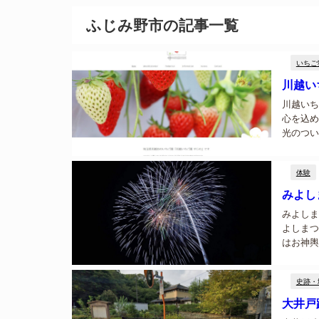
ふじみ野市の記事一覧
いちご
川越い
川越いち
心を込め
光のつい
でいちご
ご用意して
体験
みよし
みよしま
よしまつ
はお神輿
史跡・
大井戸