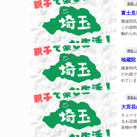
史跡・
富士見
難波田氏
くの資料
触れられ
れ市指定
神社・
地蔵院
鎌倉時代
だれ桜で
れていま
わいをみ
景色を
大宮花
チューリ
るお花畑
産物や季
どがあり