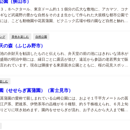
公園（狭山市）
３，８ヘクタール、東京ドーム約１１個分の広大な敷地に、アカマツ、コナ
ギなど武蔵野の豊かな自然をそのまま生かして作られた大規模な都市公園で
には、こども動物園や花菖蒲園、ピクニック広場や桜の園など自然と触れ合
な施設が併設されています。...
ング
景色を楽しむ
自然公園
天の森（ふじみ野市）
池の弁財天を勧請したものと伝えられ、弁天堂の前の池にはきれいな清水が
盛期の明治中期には、縁日ごとに露店が並び、遠近から参詣の老若男女で賑
言われています。現在は隣接する東原親水公園とともに、桜の花見スポット
親しまれています。...
楽しむ
園（せせらぎ菖蒲園）（富士見市）
菖蒲園の愛称で親しまれている山崎公園には、およそ１千平方メートルの菖
江戸系、肥後系、伊勢系等の品種が６０種類、約５千株植えられ、６月上旬
りどりに咲き始めます。園内をせせらぎが流れ、お子さんから大人まで幅広
楽しめる市民の憩いの場となっております。...