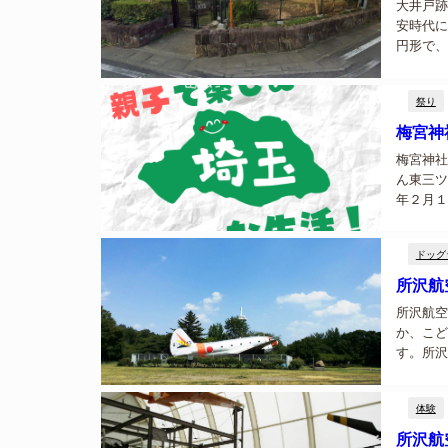
大井戸跡
安時代に
円形で、
込んで、
り、復元さ
祭り
梅宮神
梅宮神社
ん東三ツ
年２月１
す。１１
ドッグ
所沢航
所沢航空
か、こど
す。所沢
です。 
外ステージ
体験
所沢航