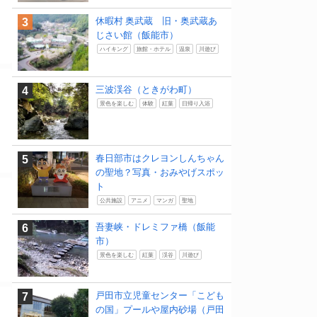
休暇村 奥武蔵 旧・奥武蔵あ
じさい館（飯能市）
ハイキング
旅館・ホテル
温泉
川遊び
三波渓谷（ときがわ町）
景色を楽しむ
体験
紅葉
日帰り入浴
春日部市はクレヨンしんちゃん
の聖地？写真・おみやげスポッ
ト
公共施設
アニメ
マンガ
聖地
吾妻峡・ドレミファ橋（飯能
市）
景色を楽しむ
紅葉
渓谷
川遊び
戸田市立児童センター「こども
の国」プールや屋内砂場（戸田