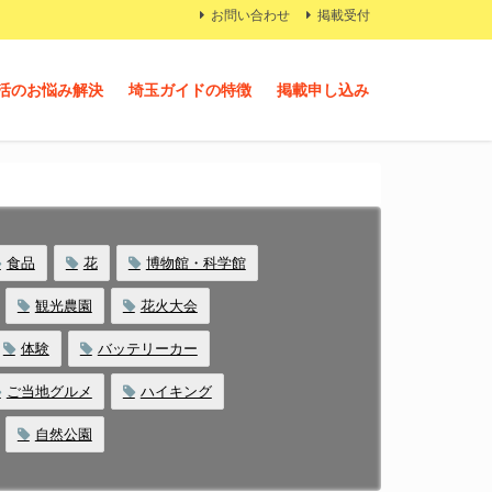
お問い合わせ
掲載受付
活のお悩み解決
埼玉ガイドの特徴
掲載申し込み
食品
花
博物館・科学館
観光農園
花火大会
体験
バッテリーカー
ご当地グルメ
ハイキング
自然公園