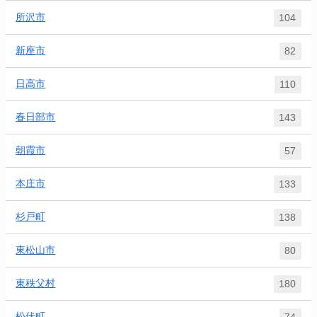
所沢市
104
新座市
82
日高市
110
春日部市
143
朝霞市
57
本庄市
133
杉戸町
138
東松山市
80
東秩父村
180
松伏町