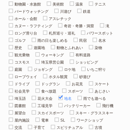
動物園・水族館
美術館
温泉
テニス
バードウォッチング
川遊び
鉄道
ホール・会館
アスレチック
カヌー・ラフティング
奇岩・奇勝・洞窟
滝
ロング滑り台
札所巡り・巡礼
パワースポット
ゴルフ
雨の日も楽しめる
民宿
名水
歴史
遊園地
動物とふれあい
染物
観光乗物
ウォーキング
有料道路
コスモス
埼玉県営公園
ショッピング
庭園
ジョギング
ロケ地
いちご狩り
ロープウェイ
ホタル観賞
砂遊び
ドライブ
ドッグラン
お花見
スケート
社会見学
食べ放題
スポーツ
あじさい
埼玉語
花火大会
地名
雨でも遊べる
図書館
工場見学
バッテリーカー
飛行機
展望台
スカイスポーツ
スキー・グラススキー
屋内施設
電車
SL
ワークショップ
交流
子育て
スピリチュアル
古墳