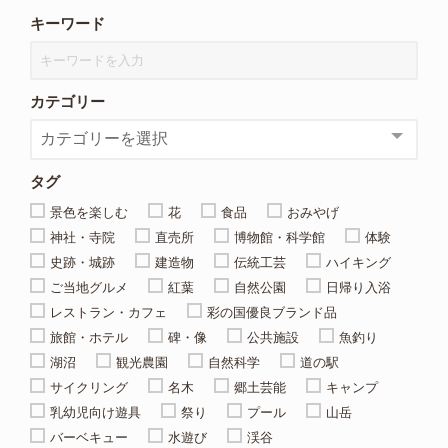
キーワード
カテゴリー
タグ
景色を楽しむ
花
食品
おみやげ
神社・寺院
直売所
博物館・科学館
体験
史跡・城跡
建造物
伝統工芸
ハイキング
ご当地グルメ
紅葉
自然公園
日帰り入浴
レストラン・カフェ
彩の国優良ブランド品
旅館・ホテル
碑・像
公共施設
魚釣り
湖沼
観光農園
自然科学
道の駅
サイクリング
名木
郷土芸能
キャンプ
乳幼児向け遊具
祭り
プール
山岳
バーベキュー
水遊び
渓谷