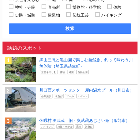
神社・寺院
直売所
博物館・科学館
体験
史跡・城跡
建造物
伝統工芸
ハイキング
検索
話題のスポット
黒山三滝と黒山園で楽しむ自然旅、釣って味わう川
魚体験（埼玉県越生町）
景色を楽しむ
体験
紅葉
自然公園
川口西スポーツセンター 屋内温水プール（川口市）
公共施設
水遊び
プール
スポーツ
休暇村 奥武蔵 旧・奥武蔵あじさい館（飯能市）
ハイキング
旅館・ホテル
温泉
川遊び