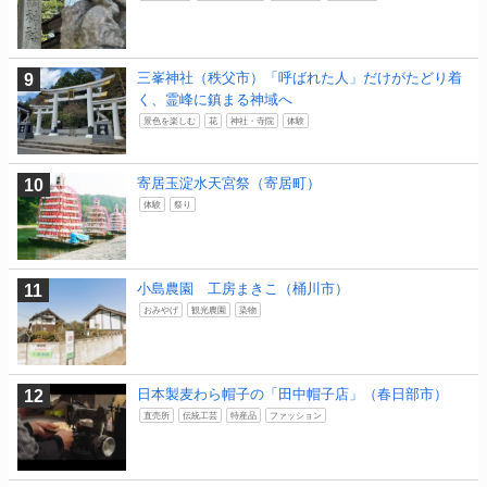
三峯神社（秩父市）「呼ばれた人」だけがたどり着
く、霊峰に鎮まる神域へ
景色を楽しむ
花
神社・寺院
体験
寄居玉淀水天宮祭（寄居町）
体験
祭り
小島農園 工房まきこ（桶川市）
おみやげ
観光農園
染物
日本製麦わら帽子の「田中帽子店」（春日部市）
直売所
伝統工芸
特産品
ファッション