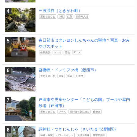
三波渓谷（ときがわ町）
景色を楽しむ
体験
紅葉
日帰り入浴
春日部市はクレヨンしんちゃんの聖地？写真・おみ
やげスポット
公共施設
マンガ
聖地
アニメ
吾妻峡・ドレミファ橋（飯能市）
景色を楽しむ
紅葉
渓谷
川遊び
戸田市立児童センター「こどもの国」プールや屋内
砂場（戸田市）
景色を楽しむ
プール
雨の日も楽しめる
砂遊び
調神社・つきじんじゃ（さいたま市浦和区）
神社・寺院
パワースポット
天照大御神
豊宇気姫命