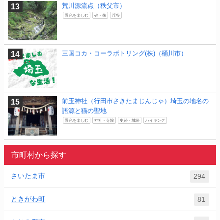
荒川源流点（秩父市）
景色を楽しむ
碑・像
渓谷
三国コカ・コーラボトリング(株)（桶川市）
前玉神社（行田市さきたまじんじゃ）埼玉の地名の
語源と猫の聖地
景色を楽しむ
神社・寺院
史跡・城跡
ハイキング
市町村から探す
さいたま市
294
ときがわ町
81