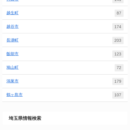
越生町
87
越谷市
174
長瀞町
203
飯能市
123
鳩山町
72
鴻巣市
179
鶴ヶ島市
107
埼玉県情報検索