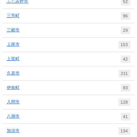
ふじみ野市
52
三芳町
96
三郷市
29
上尾市
153
上里町
42
久喜市
211
伊奈町
83
入間市
128
八潮市
41
加須市
134