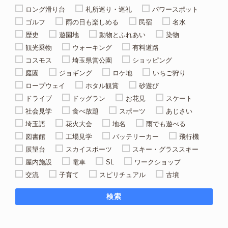
ロング滑り台
札所巡り・巡礼
パワースポット
ゴルフ
雨の日も楽しめる
民宿
名水
歴史
遊園地
動物とふれあい
染物
観光乗物
ウォーキング
有料道路
コスモス
埼玉県営公園
ショッピング
庭園
ジョギング
ロケ地
いちご狩り
ロープウェイ
ホタル観賞
砂遊び
ドライブ
ドッグラン
お花見
スケート
社会見学
食べ放題
スポーツ
あじさい
埼玉語
花火大会
地名
雨でも遊べる
図書館
工場見学
バッテリーカー
飛行機
展望台
スカイスポーツ
スキー・グラススキー
屋内施設
電車
SL
ワークショップ
交流
子育て
スピリチュアル
古墳
検索