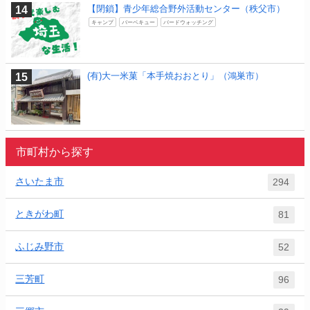
【閉鎖】青少年総合野外活動センター（秩父市）
キャンプ
バーベキュー
バードウォッチング
(有)大一米菓「本手焼おおとり」（鴻巣市）
市町村から探す
さいたま市
294
ときがわ町
81
ふじみ野市
52
三芳町
96