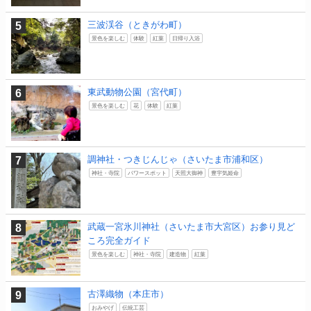
三波渓谷（ときがわ町）
景色を楽しむ
体験
紅葉
日帰り入浴
東武動物公園（宮代町）
景色を楽しむ
花
体験
紅葉
調神社・つきじんじゃ（さいたま市浦和区）
神社・寺院
パワースポット
天照大御神
豊宇気姫命
武蔵一宮氷川神社（さいたま市大宮区）お参り見ど
ころ完全ガイド
景色を楽しむ
神社・寺院
建造物
紅葉
古澤織物（本庄市）
おみやげ
伝統工芸