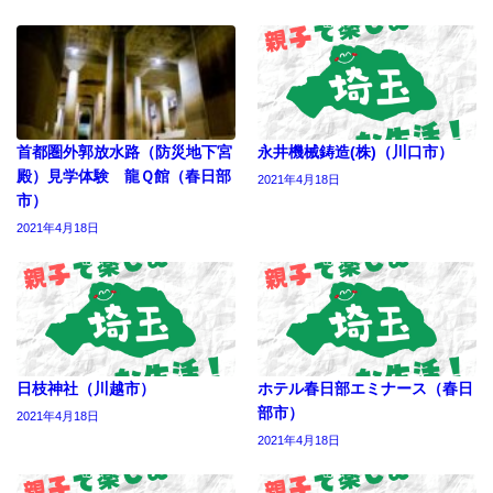
首都圏外郭放水路（防災地下宮
永井機械鋳造(株)（川口市）
殿）見学体験 龍Ｑ館（春日部
2021年4月18日
市）
2021年4月18日
日枝神社（川越市）
ホテル春日部エミナース（春日
部市）
2021年4月18日
2021年4月18日