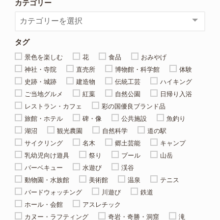
カテゴリー
タグ
景色を楽しむ
花
食品
おみやげ
神社・寺院
直売所
博物館・科学館
体験
史跡・城跡
建造物
伝統工芸
ハイキング
ご当地グルメ
紅葉
自然公園
日帰り入浴
レストラン・カフェ
彩の国優良ブランド品
旅館・ホテル
碑・像
公共施設
魚釣り
湖沼
観光農園
自然科学
道の駅
サイクリング
名木
郷土芸能
キャンプ
乳幼児向け遊具
祭り
プール
山岳
バーベキュー
水遊び
渓谷
動物園・水族館
美術館
温泉
テニス
バードウォッチング
川遊び
鉄道
ホール・会館
アスレチック
カヌー・ラフティング
奇岩・奇勝・洞窟
滝