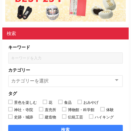
検索
キーワード
カテゴリー
タグ
景色を楽しむ
花
食品
おみやげ
神社・寺院
直売所
博物館・科学館
体験
史跡・城跡
建造物
伝統工芸
ハイキング
検索