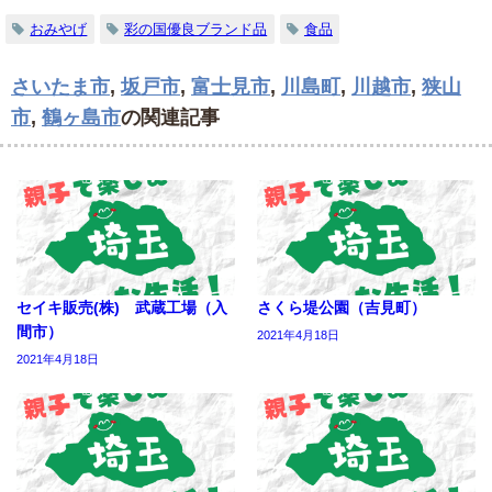
おみやげ
彩の国優良ブランド品
食品
さいたま市
,
坂戸市
,
富士見市
,
川島町
,
川越市
,
狭山
市
,
鶴ヶ島市
の関連記事
セイキ販売(株) 武蔵工場（入
さくら堤公園（吉見町）
間市）
2021年4月18日
2021年4月18日