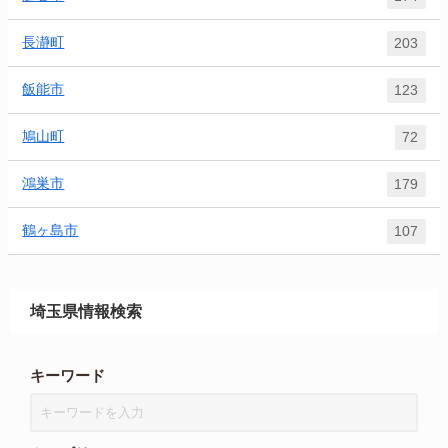
長瀞町
203
飯能市
123
鳩山町
72
鴻巣市
179
鶴ヶ島市
107
埼玉県情報検索
キーワード