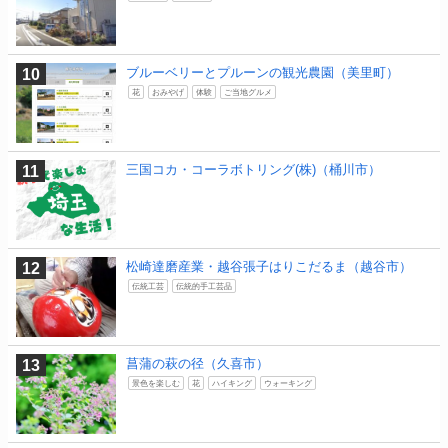
ブルーベリーとプルーンの観光農園（美里町）
花
おみやげ
体験
ご当地グルメ
三国コカ・コーラボトリング(株)（桶川市）
松崎達磨産業・越谷張子はりこだるま（越谷市）
伝統工芸
伝統的手工芸品
菖蒲の萩の径（久喜市）
景色を楽しむ
花
ハイキング
ウォーキング