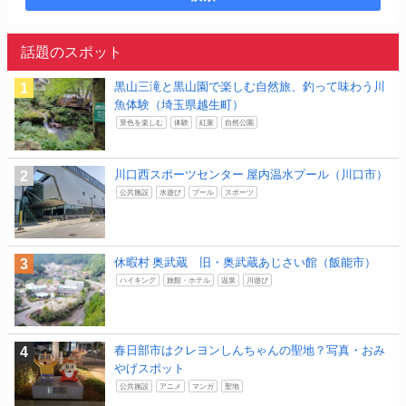
話題のスポット
黒山三滝と黒山園で楽しむ自然旅、釣って味わう川
魚体験（埼玉県越生町）
景色を楽しむ
体験
紅葉
自然公園
川口西スポーツセンター 屋内温水プール（川口市）
公共施設
水遊び
プール
スポーツ
休暇村 奥武蔵 旧・奥武蔵あじさい館（飯能市）
ハイキング
旅館・ホテル
温泉
川遊び
春日部市はクレヨンしんちゃんの聖地？写真・おみ
やげスポット
公共施設
アニメ
マンガ
聖地