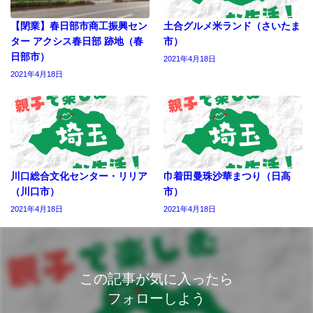
【閉業】春日部市商工振興セン
土合グルメ米ランド（さいたま
ター アクシス春日部 跡地（春
市）
日部市）
2021年4月18日
2021年4月18日
川口総合文化センター・リリア
巾着田曼珠沙華まつり（日高
（川口市）
市）
2021年4月18日
2021年4月18日
この記事が気に入ったら
フォローしよう