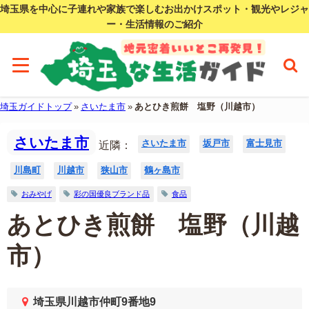
埼玉県を中心に子連れや家族で楽しむお出かけスポット・観光やレジャ
ー・生活情報のご紹介
埼玉ガイドトップ
»
さいたま市
»
あとひき煎餅 塩野（川越市）
さいたま市
さいたま市
坂戸市
富士見市
近隣：
川島町
川越市
狭山市
鶴ヶ島市
おみやげ
彩の国優良ブランド品
食品
あとひき煎餅 塩野（川越
市）
埼玉県川越市仲町9番地9