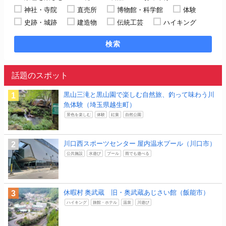
神社・寺院
直売所
博物館・科学館
体験
史跡・城跡
建造物
伝統工芸
ハイキング
検索
話題のスポット
黒山三滝と黒山園で楽しむ自然旅、釣って味わう川
魚体験（埼玉県越生町）
景色を楽しむ
体験
紅葉
自然公園
川口西スポーツセンター 屋内温水プール（川口市）
公共施設
水遊び
プール
雨でも遊べる
休暇村 奥武蔵 旧・奥武蔵あじさい館（飯能市）
ハイキング
旅館・ホテル
温泉
川遊び