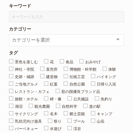
キーワード
カテゴリー
タグ
景色を楽しむ
花
食品
おみやげ
神社・寺院
直売所
博物館・科学館
体験
史跡・城跡
建造物
伝統工芸
ハイキング
ご当地グルメ
紅葉
自然公園
日帰り入浴
レストラン・カフェ
彩の国優良ブランド品
旅館・ホテル
碑・像
公共施設
魚釣り
湖沼
観光農園
自然科学
道の駅
サイクリング
名木
郷土芸能
キャンプ
乳幼児向け遊具
祭り
プール
山岳
バーベキュー
水遊び
渓谷