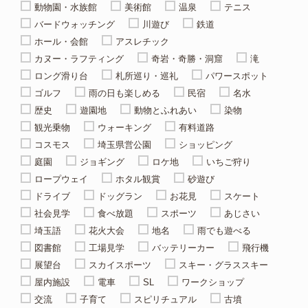
動物園・水族館
美術館
温泉
テニス
バードウォッチング
川遊び
鉄道
ホール・会館
アスレチック
カヌー・ラフティング
奇岩・奇勝・洞窟
滝
ロング滑り台
札所巡り・巡礼
パワースポット
ゴルフ
雨の日も楽しめる
民宿
名水
歴史
遊園地
動物とふれあい
染物
観光乗物
ウォーキング
有料道路
コスモス
埼玉県営公園
ショッピング
庭園
ジョギング
ロケ地
いちご狩り
ロープウェイ
ホタル観賞
砂遊び
ドライブ
ドッグラン
お花見
スケート
社会見学
食べ放題
スポーツ
あじさい
埼玉語
花火大会
地名
雨でも遊べる
図書館
工場見学
バッテリーカー
飛行機
展望台
スカイスポーツ
スキー・グラススキー
屋内施設
電車
SL
ワークショップ
交流
子育て
スピリチュアル
古墳