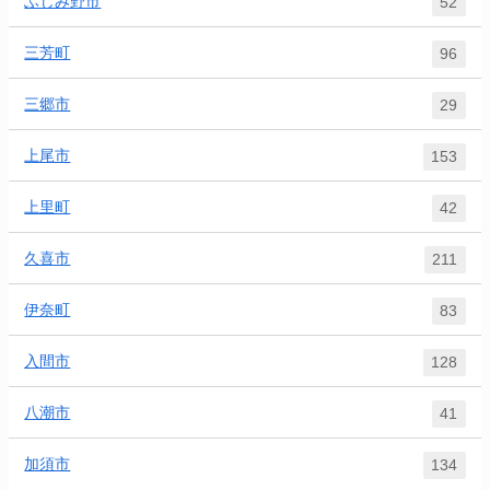
ふじみ野市
52
三芳町
96
三郷市
29
上尾市
153
上里町
42
久喜市
211
伊奈町
83
入間市
128
八潮市
41
加須市
134