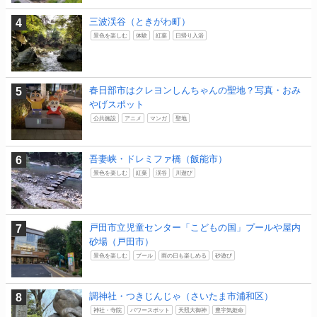
三波渓谷（ときがわ町）
景色を楽しむ
体験
紅葉
日帰り入浴
春日部市はクレヨンしんちゃんの聖地？写真・おみ
やげスポット
公共施設
アニメ
マンガ
聖地
吾妻峡・ドレミファ橋（飯能市）
景色を楽しむ
紅葉
渓谷
川遊び
戸田市立児童センター「こどもの国」プールや屋内
砂場（戸田市）
景色を楽しむ
プール
雨の日も楽しめる
砂遊び
調神社・つきじんじゃ（さいたま市浦和区）
神社・寺院
パワースポット
天照大御神
豊宇気姫命