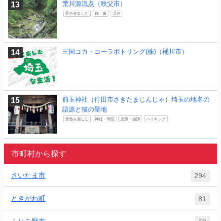
荒川源流点（秩父市）
景色を楽しむ
碑・像
渓谷
三国コカ・コーラボトリング(株)（桶川市）
前玉神社（行田市さきたまじんじゃ）埼玉の地名の
語源と猫の聖地
景色を楽しむ
神社・寺院
史跡・城跡
ハイキング
市町村から探す
さいたま市
294
ときがわ町
81