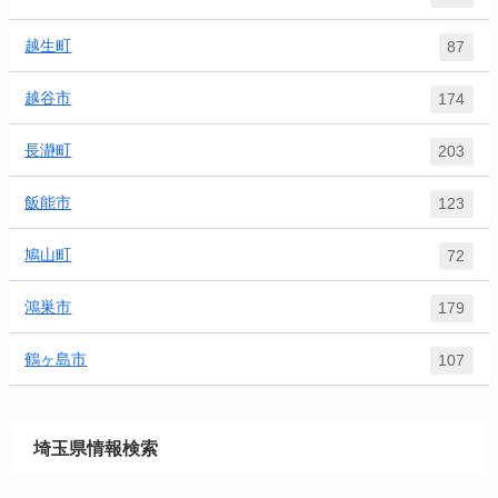
越生町
87
越谷市
174
長瀞町
203
飯能市
123
鳩山町
72
鴻巣市
179
鶴ヶ島市
107
埼玉県情報検索