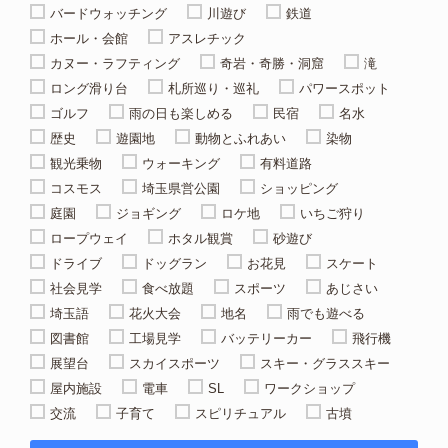
バードウォッチング
川遊び
鉄道
ホール・会館
アスレチック
カヌー・ラフティング
奇岩・奇勝・洞窟
滝
ロング滑り台
札所巡り・巡礼
パワースポット
ゴルフ
雨の日も楽しめる
民宿
名水
歴史
遊園地
動物とふれあい
染物
観光乗物
ウォーキング
有料道路
コスモス
埼玉県営公園
ショッピング
庭園
ジョギング
ロケ地
いちご狩り
ロープウェイ
ホタル観賞
砂遊び
ドライブ
ドッグラン
お花見
スケート
社会見学
食べ放題
スポーツ
あじさい
埼玉語
花火大会
地名
雨でも遊べる
図書館
工場見学
バッテリーカー
飛行機
展望台
スカイスポーツ
スキー・グラススキー
屋内施設
電車
SL
ワークショップ
交流
子育て
スピリチュアル
古墳