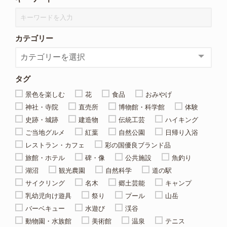
カテゴリー
タグ
景色を楽しむ
花
食品
おみやげ
神社・寺院
直売所
博物館・科学館
体験
史跡・城跡
建造物
伝統工芸
ハイキング
ご当地グルメ
紅葉
自然公園
日帰り入浴
レストラン・カフェ
彩の国優良ブランド品
旅館・ホテル
碑・像
公共施設
魚釣り
湖沼
観光農園
自然科学
道の駅
サイクリング
名木
郷土芸能
キャンプ
乳幼児向け遊具
祭り
プール
山岳
バーベキュー
水遊び
渓谷
動物園・水族館
美術館
温泉
テニス