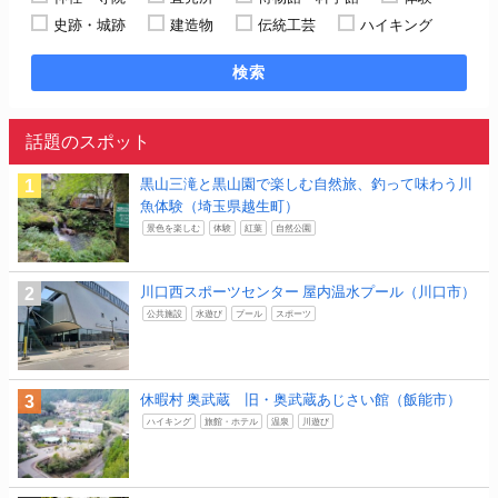
史跡・城跡
建造物
伝統工芸
ハイキング
検索
話題のスポット
黒山三滝と黒山園で楽しむ自然旅、釣って味わう川
魚体験（埼玉県越生町）
景色を楽しむ
体験
紅葉
自然公園
川口西スポーツセンター 屋内温水プール（川口市）
公共施設
水遊び
プール
スポーツ
休暇村 奥武蔵 旧・奥武蔵あじさい館（飯能市）
ハイキング
旅館・ホテル
温泉
川遊び