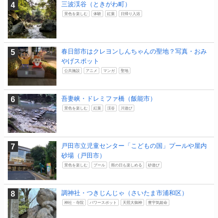
三波渓谷（ときがわ町）
景色を楽しむ
体験
紅葉
日帰り入浴
春日部市はクレヨンしんちゃんの聖地？写真・おみ
やげスポット
公共施設
アニメ
マンガ
聖地
吾妻峡・ドレミファ橋（飯能市）
景色を楽しむ
紅葉
渓谷
川遊び
戸田市立児童センター「こどもの国」プールや屋内
砂場（戸田市）
景色を楽しむ
プール
雨の日も楽しめる
砂遊び
調神社・つきじんじゃ（さいたま市浦和区）
神社・寺院
パワースポット
天照大御神
豊宇気姫命