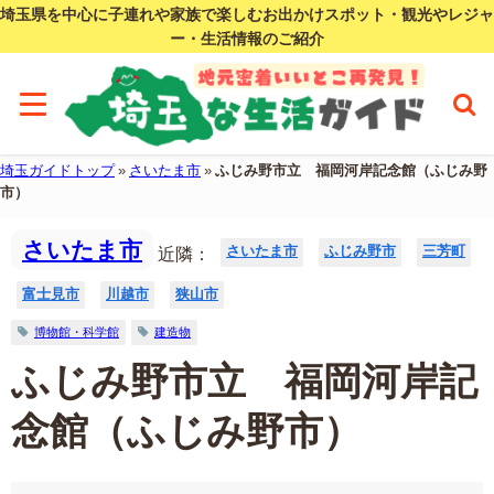
埼玉県を中心に子連れや家族で楽しむお出かけスポット・観光やレジャ
ー・生活情報のご紹介
埼玉ガイドトップ
»
さいたま市
»
ふじみ野市立 福岡河岸記念館（ふじみ野
市）
さいたま市
さいたま市
ふじみ野市
三芳町
近隣：
富士見市
川越市
狭山市
博物館・科学館
建造物
ふじみ野市立 福岡河岸記
念館（ふじみ野市）