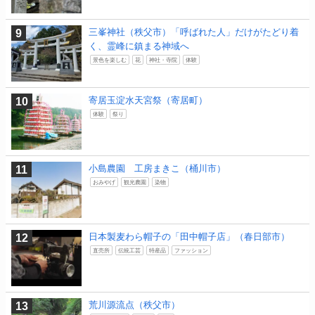
三峯神社（秩父市）「呼ばれた人」だけがたどり着
く、霊峰に鎮まる神域へ
景色を楽しむ
花
神社・寺院
体験
寄居玉淀水天宮祭（寄居町）
体験
祭り
小島農園 工房まきこ（桶川市）
おみやげ
観光農園
染物
日本製麦わら帽子の「田中帽子店」（春日部市）
直売所
伝統工芸
特産品
ファッション
荒川源流点（秩父市）