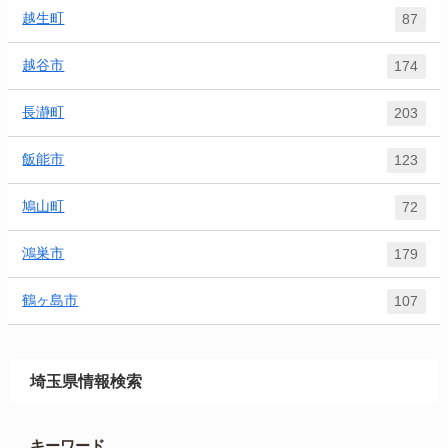
越生町
87
越谷市
174
長瀞町
203
飯能市
123
鳩山町
72
鴻巣市
179
鶴ヶ島市
107
埼玉県情報検索
キーワード