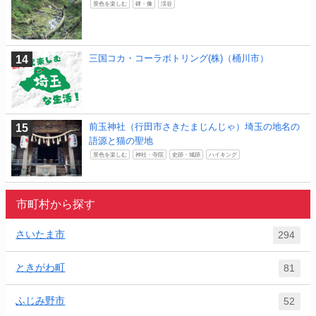
景色を楽しむ
碑・像
渓谷
三国コカ・コーラボトリング(株)（桶川市）
前玉神社（行田市さきたまじんじゃ）埼玉の地名の
語源と猫の聖地
景色を楽しむ
神社・寺院
史跡・城跡
ハイキング
市町村から探す
さいたま市
294
ときがわ町
81
ふじみ野市
52