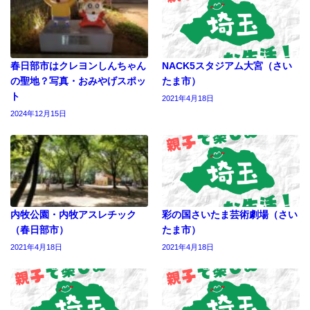
春日部市はクレヨンしんちゃん
NACK5スタジアム大宮（さい
の聖地？写真・おみやげスポッ
たま市）
ト
2021年4月18日
2024年12月15日
内牧公園・内牧アスレチック
彩の国さいたま芸術劇場（さい
（春日部市）
たま市）
2021年4月18日
2021年4月18日