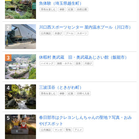
魚体験（埼玉県越生町）
景色を楽しむ
体験
紅葉
自然公園
川口西スポーツセンター 屋内温水プール（川口市）
公共施設
水遊び
プール
スポーツ
休暇村 奥武蔵 旧・奥武蔵あじさい館（飯能市）
ハイキング
旅館・ホテル
温泉
川遊び
三波渓谷（ときがわ町）
景色を楽しむ
体験
紅葉
日帰り入浴
春日部市はクレヨンしんちゃんの聖地？写真・おみ
やげスポット
公共施設
マンガ
聖地
アニメ