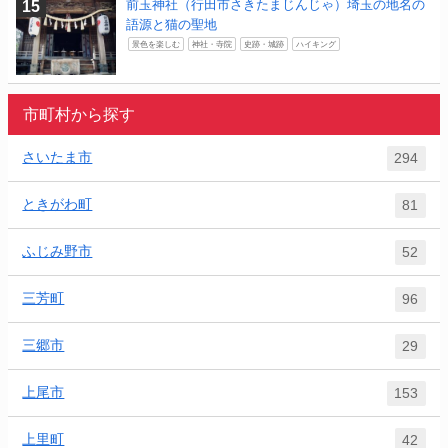
前玉神社（行田市さきたまじんじゃ）埼玉の地名の
語源と猫の聖地
景色を楽しむ
神社・寺院
史跡・城跡
ハイキング
市町村から探す
さいたま市
294
ときがわ町
81
ふじみ野市
52
三芳町
96
三郷市
29
上尾市
153
上里町
42