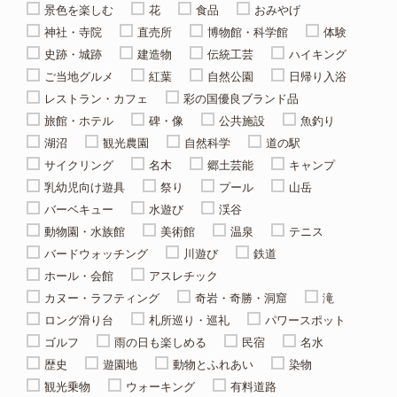
景色を楽しむ
花
食品
おみやげ
神社・寺院
直売所
博物館・科学館
体験
史跡・城跡
建造物
伝統工芸
ハイキング
ご当地グルメ
紅葉
自然公園
日帰り入浴
レストラン・カフェ
彩の国優良ブランド品
旅館・ホテル
碑・像
公共施設
魚釣り
湖沼
観光農園
自然科学
道の駅
サイクリング
名木
郷土芸能
キャンプ
乳幼児向け遊具
祭り
プール
山岳
バーベキュー
水遊び
渓谷
動物園・水族館
美術館
温泉
テニス
バードウォッチング
川遊び
鉄道
ホール・会館
アスレチック
カヌー・ラフティング
奇岩・奇勝・洞窟
滝
ロング滑り台
札所巡り・巡礼
パワースポット
ゴルフ
雨の日も楽しめる
民宿
名水
歴史
遊園地
動物とふれあい
染物
観光乗物
ウォーキング
有料道路