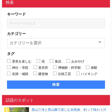
検索
キーワード
カテゴリー
タグ
景色を楽しむ
花
食品
おみやげ
神社・寺院
直売所
博物館・科学館
体験
史跡・城跡
建造物
伝統工芸
ハイキング
検索
話題のスポット
黒山三滝と黒山園で楽しむ自然旅、釣って味わう川