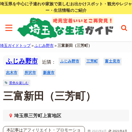
埼玉県を中心に子連れや家族で楽しむお出かけスポット・観光やレジャ
ー・生活情報のご紹介
埼玉ガイドトップ
»
ふじみ野市
»
三富新田（三芳町）
ふじみ野市
ふじみ野市
三芳町
富士見市
近隣：
志木市
所沢市
新座市
景色を楽しむ
三富新田（三芳町）
埼玉県三芳町上富地区
本記事はアフィリエイト・プロモーショ
2021年4月
2021年4月