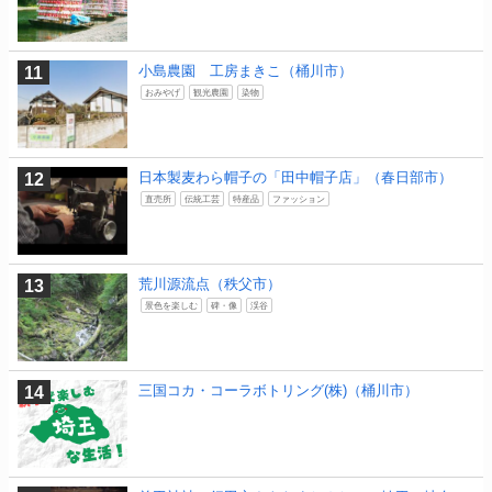
小島農園 工房まきこ（桶川市）
おみやげ
観光農園
染物
日本製麦わら帽子の「田中帽子店」（春日部市）
直売所
伝統工芸
特産品
ファッション
荒川源流点（秩父市）
景色を楽しむ
碑・像
渓谷
三国コカ・コーラボトリング(株)（桶川市）