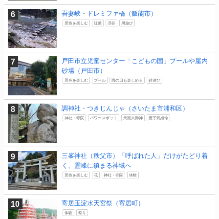
吾妻峡・ドレミファ橋（飯能市）
景色を楽しむ
紅葉
渓谷
川遊び
戸田市立児童センター「こどもの国」プールや屋内
砂場（戸田市）
景色を楽しむ
プール
雨の日も楽しめる
砂遊び
調神社・つきじんじゃ（さいたま市浦和区）
神社・寺院
パワースポット
天照大御神
豊宇気姫命
三峯神社（秩父市）「呼ばれた人」だけがたどり着
く、霊峰に鎮まる神域へ
景色を楽しむ
花
神社・寺院
体験
寄居玉淀水天宮祭（寄居町）
体験
祭り