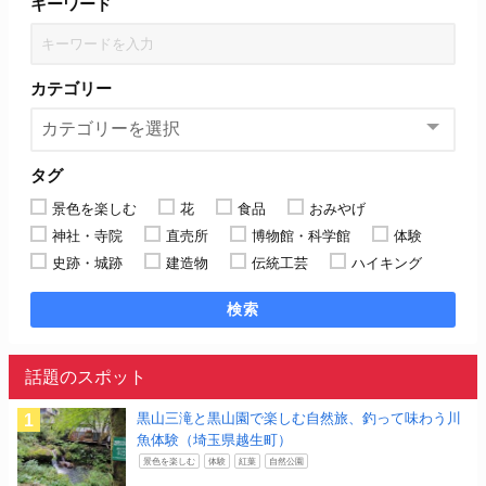
キーワード
カテゴリー
タグ
景色を楽しむ
花
食品
おみやげ
神社・寺院
直売所
博物館・科学館
体験
史跡・城跡
建造物
伝統工芸
ハイキング
検索
話題のスポット
黒山三滝と黒山園で楽しむ自然旅、釣って味わう川
魚体験（埼玉県越生町）
景色を楽しむ
体験
紅葉
自然公園