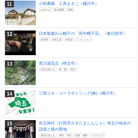
小島農園 工房まきこ（桶川市）
おみやげ
観光農園
染物
日本製麦わら帽子の「田中帽子店」（春日部市）
直売所
伝統工芸
特産品
ファッション
荒川源流点（秩父市）
景色を楽しむ
碑・像
渓谷
三国コカ・コーラボトリング(株)（桶川市）
前玉神社（行田市さきたまじんじゃ）埼玉の地名の
語源と猫の聖地
景色を楽しむ
神社・寺院
史跡・城跡
ハイキング