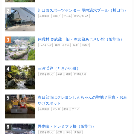
川口西スポーツセンター 屋内温水プール（川口市）
公共施設
水遊び
プール
雨でも遊べる
休暇村 奥武蔵 旧・奥武蔵あじさい館（飯能市）
ハイキング
旅館・ホテル
温泉
川遊び
三波渓谷（ときがわ町）
景色を楽しむ
体験
紅葉
日帰り入浴
春日部市はクレヨンしんちゃんの聖地？写真・おみ
やげスポット
公共施設
マンガ
聖地
アニメ
吾妻峡・ドレミファ橋（飯能市）
景色を楽しむ
紅葉
渓谷
川遊び