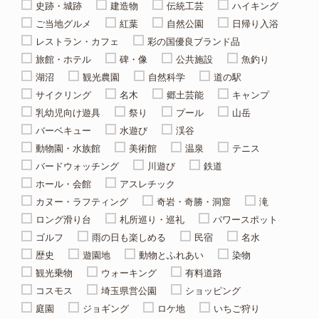
史跡・城跡
建造物
伝統工芸
ハイキング
ご当地グルメ
紅葉
自然公園
日帰り入浴
レストラン・カフェ
彩の国優良ブランド品
旅館・ホテル
碑・像
公共施設
魚釣り
湖沼
観光農園
自然科学
道の駅
サイクリング
名木
郷土芸能
キャンプ
乳幼児向け遊具
祭り
プール
山岳
バーベキュー
水遊び
渓谷
動物園・水族館
美術館
温泉
テニス
バードウォッチング
川遊び
鉄道
ホール・会館
アスレチック
カヌー・ラフティング
奇岩・奇勝・洞窟
滝
ロング滑り台
札所巡り・巡礼
パワースポット
ゴルフ
雨の日も楽しめる
民宿
名水
歴史
遊園地
動物とふれあい
染物
観光乗物
ウォーキング
有料道路
コスモス
埼玉県営公園
ショッピング
庭園
ジョギング
ロケ地
いちご狩り