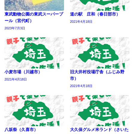
東武動物公園の東武スーパープ
道の駅 庄和（春日部市）
ール（宮代町）
2021年4月18日
2023年7月3日
小麦市場（川越市）
旧大井村役場庁舎（ふじみ野
市）
2021年4月18日
2021年4月18日
八坂祭（久喜市）
大久保グルメ米ランド（さいた