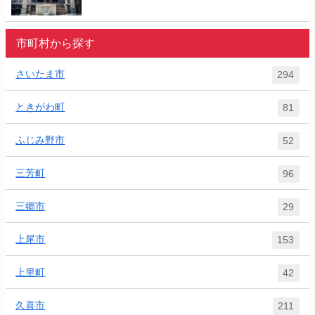
市町村から探す
さいたま市
294
ときがわ町
81
ふじみ野市
52
三芳町
96
三郷市
29
上尾市
153
上里町
42
久喜市
211