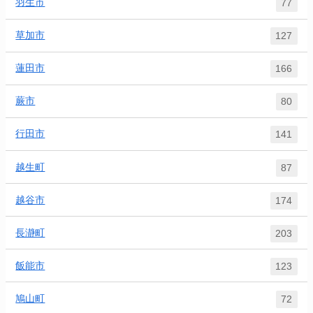
羽生市
77
草加市
127
蓮田市
166
蕨市
80
行田市
141
越生町
87
越谷市
174
長瀞町
203
飯能市
123
鳩山町
72