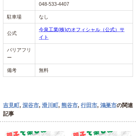
048-533-4407
駐車場
なし
今泉工業(株)のオフィシャル（公式）サ
公式
イト
バリアフリ
ー
備考
無料
吉見町
,
深谷市
,
滑川町
,
熊谷市
,
行田市
,
鴻巣市
の関連
記事