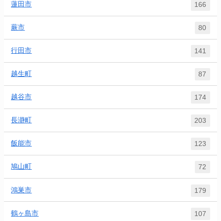
蓮田市
166
蕨市
80
行田市
141
越生町
87
越谷市
174
長瀞町
203
飯能市
123
鳩山町
72
鴻巣市
179
鶴ヶ島市
107