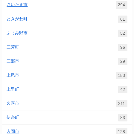
さいたま市
294
ときがわ町
81
ふじみ野市
52
三芳町
96
三郷市
29
上尾市
153
上里町
42
久喜市
211
伊奈町
83
入間市
128