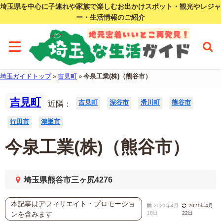
埼玉県を中心に子連れや家族で楽しむお出かけスポット・観光やレジャ
ー・生活情報のご紹介
埼玉ガイドトップ
»
吉見町
»
今泉工業(株)（熊谷市）
吉見町
吉見町
深谷市
滑川町
熊谷市
近隣：
行田市
鴻巣市
今泉工業(株)（熊谷市）
埼玉県熊谷市三ヶ尻4276
本記事はアフィリエイト・プロモーショ
2021年4月
2021年4月
ンを含みます
18日
22日