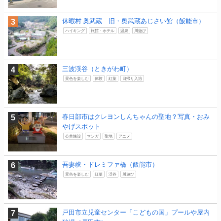
休暇村 奥武蔵 旧・奥武蔵あじさい館（飯能市）
ハイキング
旅館・ホテル
温泉
川遊び
三波渓谷（ときがわ町）
景色を楽しむ
体験
紅葉
日帰り入浴
春日部市はクレヨンしんちゃんの聖地？写真・おみ
やげスポット
公共施設
マンガ
聖地
アニメ
吾妻峡・ドレミファ橋（飯能市）
景色を楽しむ
紅葉
渓谷
川遊び
戸田市立児童センター「こどもの国」プールや屋内