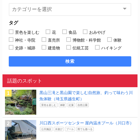
タグ
景色を楽しむ
花
食品
おみやげ
神社・寺院
直売所
博物館・科学館
体験
史跡・城跡
建造物
伝統工芸
ハイキング
検索
話題のスポット
黒山三滝と黒山園で楽しむ自然旅、釣って味わう川
魚体験（埼玉県越生町）
景色を楽しむ
体験
紅葉
自然公園
川口西スポーツセンター 屋内温水プール（川口市）
公共施設
水遊び
プール
雨でも遊べる