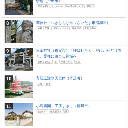
砂場（戸田市）
景色を楽しむ
プール
雨の日も楽しめる
砂遊び
調神社・つきじんじゃ（さいたま市浦和区）
神社・寺院
パワースポット
瀬織津姫
天照大御神
三峯神社（秩父市）「呼ばれた人」だけがたどり着
く、霊峰に鎮まる神域へ
景色を楽しむ
花
神社・寺院
体験
寄居玉淀水天宮祭（寄居町）
体験
祭り
小島農園 工房まきこ（桶川市）
おみやげ
観光農園
染物