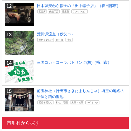
日本製麦わら帽子の「田中帽子店」（春日部市）
直売所
伝統工芸
特産品
ファッション
荒川源流点（秩父市）
景色を楽しむ
碑・像
渓谷
三国コカ・コーラボトリング(株)（桶川市）
前玉神社（行田市さきたまじんじゃ）埼玉の地名の
語源と猫の聖地
景色を楽しむ
神社・寺院
史跡・城跡
ハイキング
市町村から探す