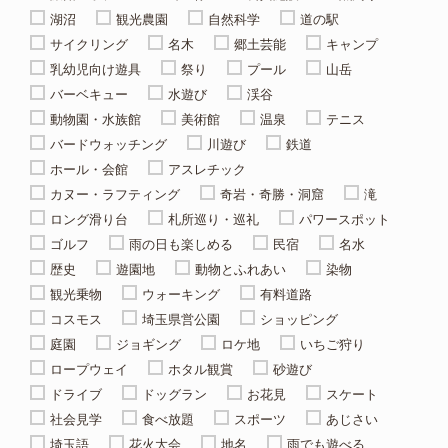
湖沼
観光農園
自然科学
道の駅
サイクリング
名木
郷土芸能
キャンプ
乳幼児向け遊具
祭り
プール
山岳
バーベキュー
水遊び
渓谷
動物園・水族館
美術館
温泉
テニス
バードウォッチング
川遊び
鉄道
ホール・会館
アスレチック
カヌー・ラフティング
奇岩・奇勝・洞窟
滝
ロング滑り台
札所巡り・巡礼
パワースポット
ゴルフ
雨の日も楽しめる
民宿
名水
歴史
遊園地
動物とふれあい
染物
観光乗物
ウォーキング
有料道路
コスモス
埼玉県営公園
ショッピング
庭園
ジョギング
ロケ地
いちご狩り
ロープウェイ
ホタル観賞
砂遊び
ドライブ
ドッグラン
お花見
スケート
社会見学
食べ放題
スポーツ
あじさい
埼玉語
花火大会
地名
雨でも遊べる