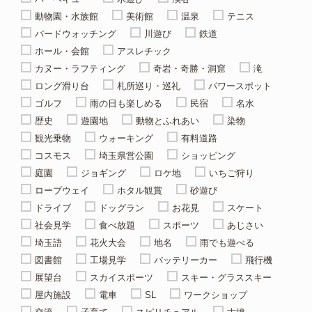
動物園・水族館
美術館
温泉
テニス
バードウォッチング
川遊び
鉄道
ホール・会館
アスレチック
カヌー・ラフティング
奇岩・奇勝・洞窟
滝
ロング滑り台
札所巡り・巡礼
パワースポット
ゴルフ
雨の日も楽しめる
民宿
名水
歴史
遊園地
動物とふれあい
染物
観光乗物
ウォーキング
有料道路
コスモス
埼玉県営公園
ショッピング
庭園
ジョギング
ロケ地
いちご狩り
ロープウェイ
ホタル観賞
砂遊び
ドライブ
ドッグラン
お花見
スケート
社会見学
食べ放題
スポーツ
あじさい
埼玉語
花火大会
地名
雨でも遊べる
図書館
工場見学
バッテリーカー
飛行機
展望台
スカイスポーツ
スキー・グラススキー
屋内施設
電車
SL
ワークショップ