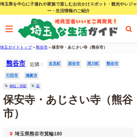
埼玉県を中心に子連れや家族で楽しむお出かけスポット・観光やレジャ
ー・生活情報のご紹介
埼玉ガイドトップ
»
熊谷市
»
保安寺・あじさい寺（熊谷市）
熊谷市
吉見町
深谷市
滑川町
熊谷市
近隣：
行田市
鴻巣市
神社・寺院
花
保安寺・あじさい寺（熊谷
市）
埼玉県熊谷市箕輪180