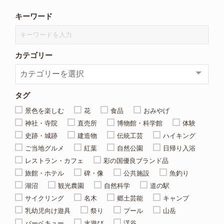
キーワード
カテゴリー
タグ
景色を楽しむ
花
食品
おみやげ
神社・寺院
直売所
博物館・科学館
体験
史跡・城跡
建造物
伝統工芸
ハイキング
ご当地グルメ
紅葉
自然公園
日帰り入浴
レストラン・カフェ
彩の国優良ブランド品
旅館・ホテル
碑・像
公共施設
魚釣り
湖沼
観光農園
自然科学
道の駅
サイクリング
名木
郷土芸能
キャンプ
乳幼児向け遊具
祭り
プール
山岳
バーベキュー
水遊び
渓谷