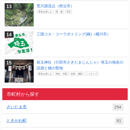
荒川源流点（秩父市）
景色を楽しむ
碑・像
渓谷
三国コカ・コーラボトリング(株)（桶川市）
前玉神社（行田市さきたまじんじゃ）埼玉の地名の
語源と猫の聖地
景色を楽しむ
神社・寺院
史跡・城跡
ハイキング
市町村から探す
さいたま市
294
ときがわ町
81