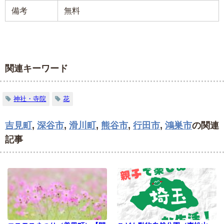
備考
無料
関連キーワード
神社・寺院
花
吉見町
,
深谷市
,
滑川町
,
熊谷市
,
行田市
,
鴻巣市
の関連
記事