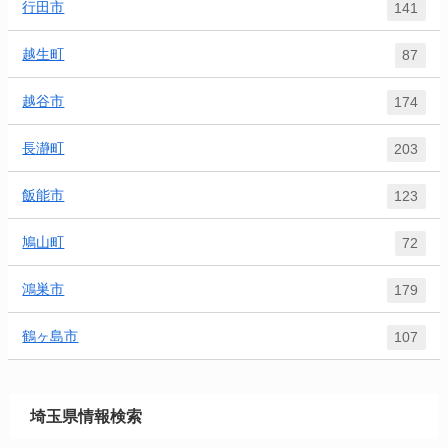
行田市
141
越生町
87
越谷市
174
長瀞町
203
飯能市
123
鳩山町
72
鴻巣市
179
鶴ヶ島市
107
埼玉県情報検索