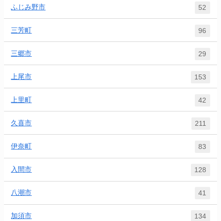
ふじみ野市
52
三芳町
96
三郷市
29
上尾市
153
上里町
42
久喜市
211
伊奈町
83
入間市
128
八潮市
41
加須市
134