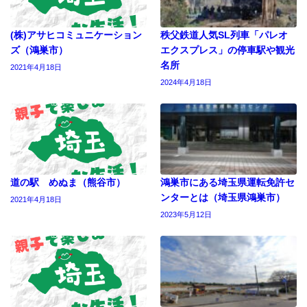
(株)アサヒコミュニケーション
秩父鉄道人気SL列車「パレオ
ズ（鴻巣市）
エクスプレス」の停車駅や観光
名所
2021年4月18日
2024年4月18日
道の駅 めぬま（熊谷市）
鴻巣市にある埼玉県運転免許セ
ンターとは（埼玉県鴻巣市）
2021年4月18日
2023年5月12日