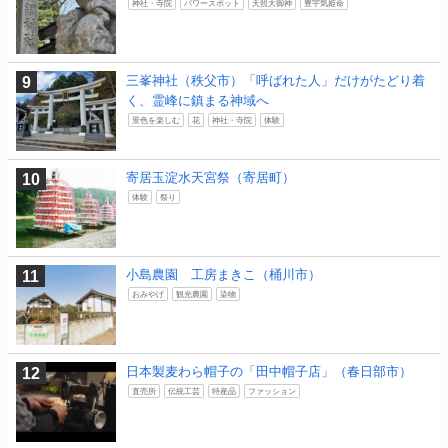
神社・寺院
パワースポット
天照大御神
豊宇気姫命
三峯神社（秩父市）「呼ばれた人」だけがたどり着
く、霊峰に鎮まる神域へ
景色を楽しむ
花
神社・寺院
体験
寄居玉淀水天宮祭（寄居町）
体験
祭り
小島農園 工房まきこ（桶川市）
おみやげ
観光農園
染物
日本製麦わら帽子の「田中帽子店」（春日部市）
直売所
伝統工芸
特産品
ファッション