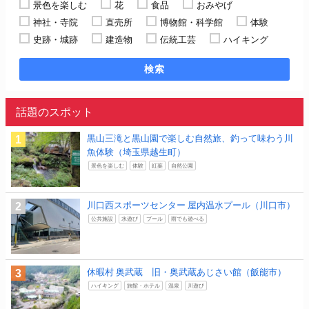
景色を楽しむ
花
食品
おみやげ
神社・寺院
直売所
博物館・科学館
体験
史跡・城跡
建造物
伝統工芸
ハイキング
検索
話題のスポット
黒山三滝と黒山園で楽しむ自然旅、釣って味わう川
魚体験（埼玉県越生町）
景色を楽しむ
体験
紅葉
自然公園
川口西スポーツセンター 屋内温水プール（川口市）
公共施設
水遊び
プール
雨でも遊べる
休暇村 奥武蔵 旧・奥武蔵あじさい館（飯能市）
ハイキング
旅館・ホテル
温泉
川遊び