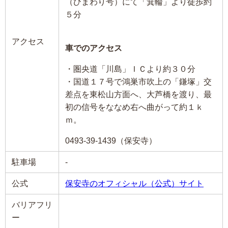
（ひまわり号）にて「箕輪」より徒歩約
５分
アクセス
車でのアクセス
・圏央道「川島」ＩＣより約３０分
・国道１７号で鴻巣市吹上の「鎌塚」交
差点を東松山方面へ、大芦橋を渡り、最
初の信号をななめ右へ曲がって約１ｋ
ｍ。
0493-39-1439（保安寺）
駐車場
-
公式
保安寺のオフィシャル（公式）サイト
バリアフリ
ー