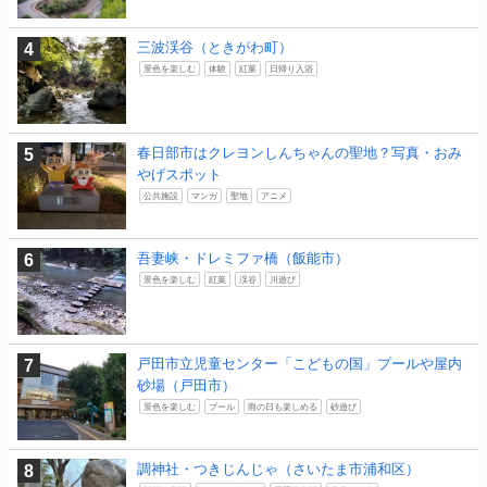
三波渓谷（ときがわ町）
景色を楽しむ
体験
紅葉
日帰り入浴
春日部市はクレヨンしんちゃんの聖地？写真・おみ
やげスポット
公共施設
マンガ
聖地
アニメ
吾妻峡・ドレミファ橋（飯能市）
景色を楽しむ
紅葉
渓谷
川遊び
戸田市立児童センター「こどもの国」プールや屋内
砂場（戸田市）
景色を楽しむ
プール
雨の日も楽しめる
砂遊び
調神社・つきじんじゃ（さいたま市浦和区）