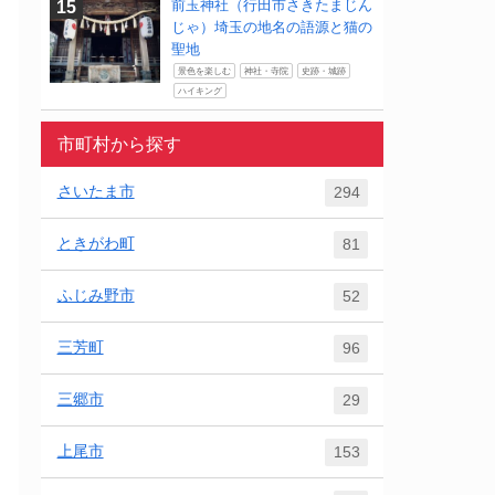
前玉神社（行田市さきたまじん
じゃ）埼玉の地名の語源と猫の
聖地
景色を楽しむ
神社・寺院
史跡・城跡
ハイキング
市町村から探す
さいたま市
294
ときがわ町
81
ふじみ野市
52
三芳町
96
三郷市
29
上尾市
153