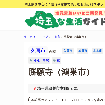
埼玉県を中心に子連れや家族で楽しむお出かけスポッ
埼玉ガイドトップ
»
久喜市
»
勝願寺（鴻巣市）
久喜市
久喜市
加須市
北本市
近隣：
神社・寺院
花
勝願寺（鴻巣市）
埼玉県鴻巣市本町8-2-31
本記事はアフィリエイト・プロモーションを含み