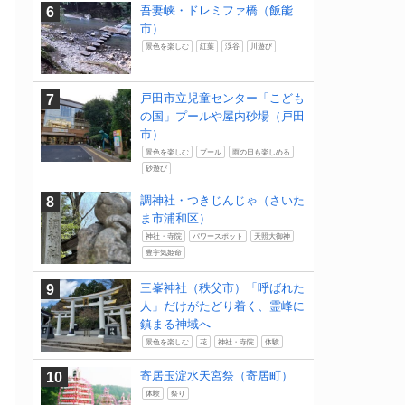
吾妻峡・ドレミファ橋（飯能
市）
景色を楽しむ
紅葉
渓谷
川遊び
戸田市立児童センター「こども
の国」プールや屋内砂場（戸田
市）
景色を楽しむ
プール
雨の日も楽しめる
砂遊び
調神社・つきじんじゃ（さいた
ま市浦和区）
神社・寺院
パワースポット
天照大御神
豊宇気姫命
三峯神社（秩父市）「呼ばれた
人」だけがたどり着く、霊峰に
鎮まる神域へ
景色を楽しむ
花
神社・寺院
体験
寄居玉淀水天宮祭（寄居町）
体験
祭り