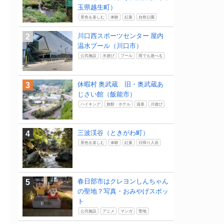
玉県越生町）
景色を楽しむ
体験
紅葉
自然公園
川口西スポーツセンター 屋内
温水プール（川口市）
公共施設
水遊び
プール
雨でも遊べる
休暇村 奥武蔵 旧・奥武蔵あ
じさい館（飯能市）
ハイキング
旅館・ホテル
温泉
川遊び
三波渓谷（ときがわ町）
景色を楽しむ
体験
紅葉
日帰り入浴
春日部市はクレヨンしんちゃん
の聖地？写真・おみやげスポッ
ト
公共施設
アニメ
マンガ
聖地