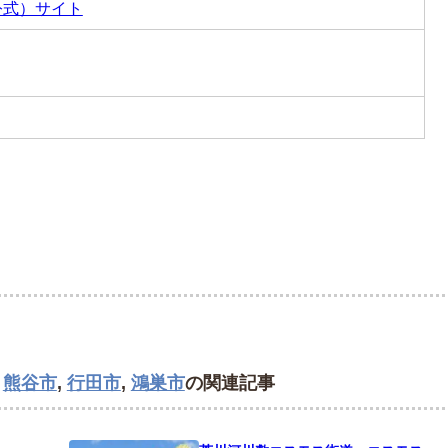
公式）サイト
,
熊谷市
,
行田市
,
鴻巣市
の関連記事