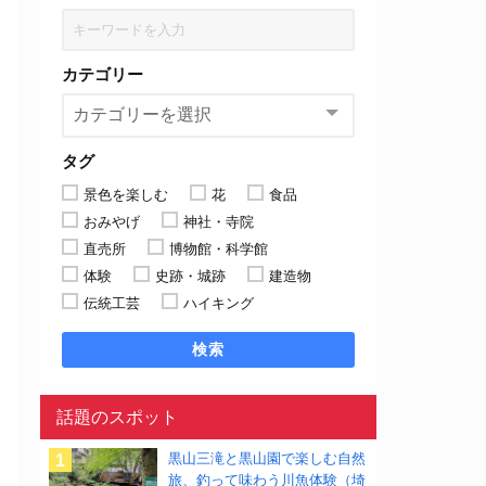
カテゴリー
タグ
景色を楽しむ
花
食品
おみやげ
神社・寺院
直売所
博物館・科学館
体験
史跡・城跡
建造物
伝統工芸
ハイキング
検索
話題のスポット
黒山三滝と黒山園で楽しむ自然
旅、釣って味わう川魚体験（埼