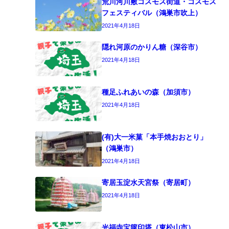
荒川河川敷コスモス街道・コスモス
フェスティバル（鴻巣市吹上）
2021年4月18日
隠れ河原のかりん糖（深谷市）
2021年4月18日
種足ふれあいの森（加須市）
2021年4月18日
(有)大一米菓「本手焼おおとり」
（鴻巣市）
2021年4月18日
寄居玉淀水天宮祭（寄居町）
2021年4月18日
光福寺宝篋印塔（東松山市）