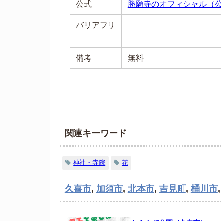
公式
勝願寺のオフィシャル（
バリアフリ
ー
備考
無料
関連キーワード
神社・寺院
花
久喜市
,
加須市
,
北本市
,
吉見町
,
桶川市