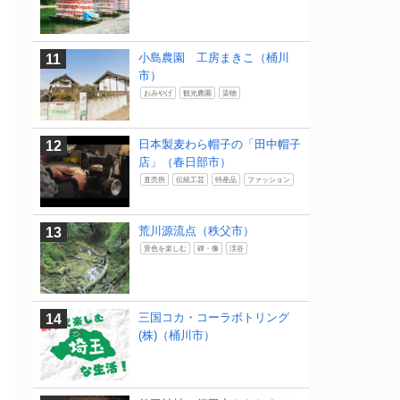
小島農園 工房まきこ（桶川
市）
おみやげ
観光農園
染物
日本製麦わら帽子の「田中帽子
店」（春日部市）
直売所
伝統工芸
特産品
ファッション
荒川源流点（秩父市）
景色を楽しむ
碑・像
渓谷
三国コカ・コーラボトリング
(株)（桶川市）