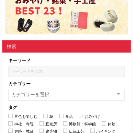
検索
キーワード
カテゴリー
タグ
景色を楽しむ
花
食品
おみやげ
神社・寺院
直売所
博物館・科学館
体験
史跡・城跡
建造物
伝統工芸
ハイキング