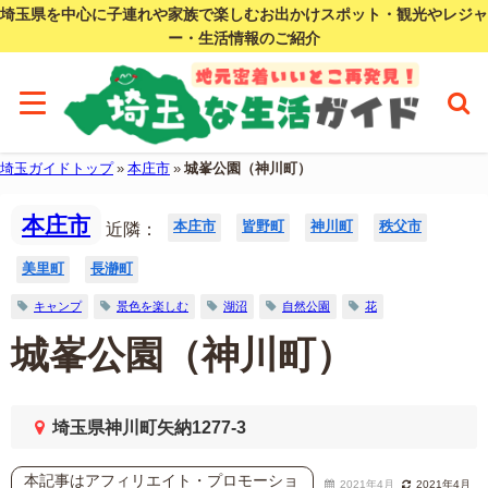
埼玉県を中心に子連れや家族で楽しむお出かけスポット・観光やレジャ
ー・生活情報のご紹介
埼玉ガイドトップ
»
本庄市
»
城峯公園（神川町）
本庄市
本庄市
皆野町
神川町
秩父市
近隣：
美里町
長瀞町
キャンプ
景色を楽しむ
湖沼
自然公園
花
城峯公園（神川町）
埼玉県神川町矢納1277-3
本記事はアフィリエイト・プロモーショ
2021年4月
2021年4月