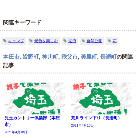
関連キーワード
キャンプ
景色を楽しむ
湖沼
自然公園
花
本庄市
,
皆野町
,
神川町
,
秩父市
,
美里町
,
長瀞町
の関連
記事
児玉カントリー倶楽部（本庄
荒川ライン下り（長瀞町）
市）
2021年4月18日
2021年4月18日