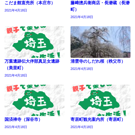
こだま館直売所（本庄市）
藤﨑摠兵衛商店・長瀞蔵（長瀞
町）
2021年4月18日
2021年4月18日
万葉遺跡伝大伴部真足女遺跡
清雲寺のしだれ桜（秩父市）
（美里町）
2021年4月18日
2021年4月18日
国済禅寺（深谷市）
寄居町観光案内所（寄居町）
2021年4月18日
2021年4月18日