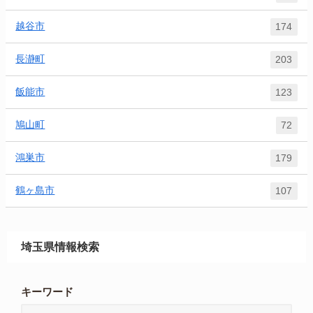
越谷市
174
長瀞町
203
飯能市
123
鳩山町
72
鴻巣市
179
鶴ヶ島市
107
埼玉県情報検索
キーワード