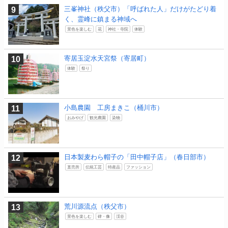
三峯神社（秩父市）「呼ばれた人」だけがたどり着
く、霊峰に鎮まる神域へ
景色を楽しむ
花
神社・寺院
体験
寄居玉淀水天宮祭（寄居町）
体験
祭り
小島農園 工房まきこ（桶川市）
おみやげ
観光農園
染物
日本製麦わら帽子の「田中帽子店」（春日部市）
直売所
伝統工芸
特産品
ファッション
荒川源流点（秩父市）
景色を楽しむ
碑・像
渓谷