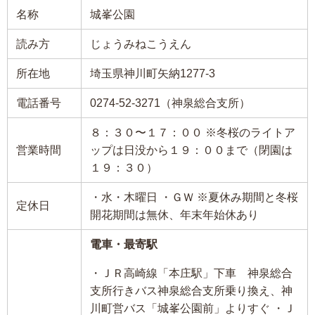
名称
城峯公園
読み方
じょうみねこうえん
所在地
埼玉県神川町矢納1277-3
電話番号
0274-52-3271（神泉総合支所）
８：３０〜１７：００ ※冬桜のライトア
営業時間
ップは日没から１９：００まで（閉園は
１９：３０）
・水・木曜日 ・ＧＷ ※夏休み期間と冬桜
定休日
開花期間は無休、年末年始休あり
電車・最寄駅
・ＪＲ高崎線「本庄駅」下車 神泉総合
支所行きバス神泉総合支所乗り換え、神
川町営バス「城峯公園前」よりすぐ ・Ｊ