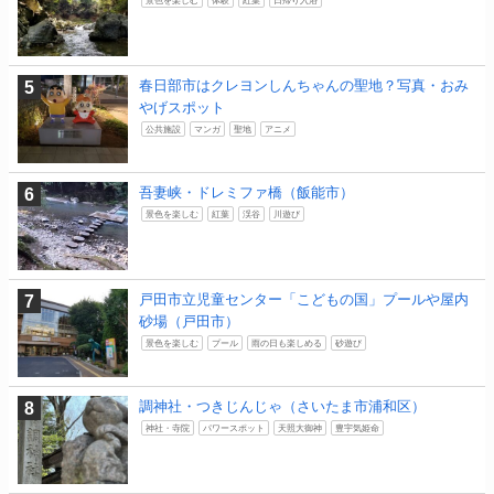
春日部市はクレヨンしんちゃんの聖地？写真・おみ
やげスポット
公共施設
マンガ
聖地
アニメ
吾妻峡・ドレミファ橋（飯能市）
景色を楽しむ
紅葉
渓谷
川遊び
戸田市立児童センター「こどもの国」プールや屋内
砂場（戸田市）
景色を楽しむ
プール
雨の日も楽しめる
砂遊び
調神社・つきじんじゃ（さいたま市浦和区）
神社・寺院
パワースポット
天照大御神
豊宇気姫命