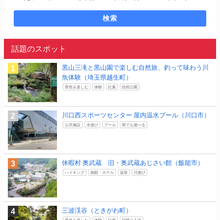
検索
話題のスポット
黒山三滝と黒山園で楽しむ自然旅、釣って味わう川
魚体験（埼玉県越生町）
景色を楽しむ
体験
紅葉
自然公園
川口西スポーツセンター 屋内温水プール（川口市）
公共施設
水遊び
プール
雨でも遊べる
休暇村 奥武蔵 旧・奥武蔵あじさい館（飯能市）
ハイキング
旅館・ホテル
温泉
川遊び
三波渓谷（ときがわ町）
景色を楽しむ
体験
紅葉
日帰り入浴