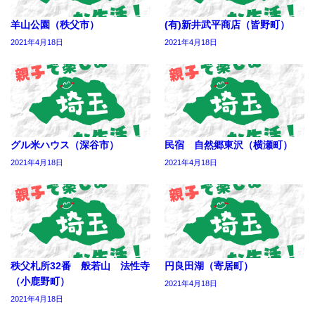
羊山公園（秩父市）
(有)新井武平商店（皆野町）
2021年4月18日
2021年4月18日
グル米ハウス（深谷市）
民宿 自然郷東沢（横瀬町）
2021年4月18日
2021年4月18日
秩父札所32番 般若山 法性寺
円良田湖（寄居町）
（小鹿野町）
2021年4月18日
2021年4月18日