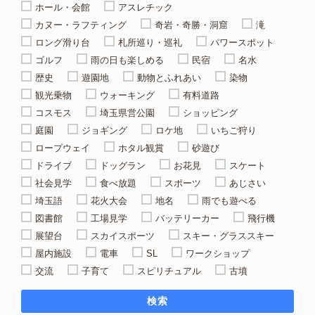
ホール・会館
アスレチック
カヌー・ラフティング
奇岩・奇勝・洞窟
滝
ロング滑り台
札所巡り・巡礼
パワースポット
ゴルフ
雨の日も楽しめる
民宿
名水
歴史
遊園地
動物とふれあい
染物
観光乗物
ウォーキング
有料道路
コスモス
埼玉県営公園
ショッピング
庭園
ジョギング
ロケ地
いちご狩り
ロープウェイ
ホタル観賞
砂遊び
ドライブ
ドッグラン
お花見
スケート
社会見学
食べ放題
スポーツ
あじさい
埼玉語
花火大会
地名
雨でも遊べる
図書館
工場見学
バッテリーカー
飛行機
展望台
スカイスポーツ
スキー・グラススキー
屋内施設
電車
SL
ワークショップ
交流
子育て
スピリチュアル
古墳
検索