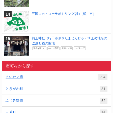
三国コカ・コーラボトリング(株)（桶川市）
前玉神社（行田市さきたまじんじゃ）埼玉の地名の
語源と猫の聖地
景色を楽しむ
神社・寺院
史跡・城跡
ハイキング
市町村から探す
さいたま市
294
ときがわ町
81
ふじみ野市
52
三芳町
96