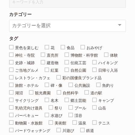
カテゴリー
タグ
景色を楽しむ
花
食品
おみやげ
神社・寺院
直売所
博物館・科学館
体験
史跡・城跡
建造物
伝統工芸
ハイキング
ご当地グルメ
紅葉
自然公園
日帰り入浴
レストラン・カフェ
彩の国優良ブランド品
旅館・ホテル
碑・像
公共施設
魚釣り
湖沼
観光農園
自然科学
道の駅
サイクリング
名木
郷土芸能
キャンプ
乳幼児向け遊具
祭り
プール
山岳
バーベキュー
水遊び
渓谷
動物園・水族館
美術館
温泉
テニス
バードウォッチング
川遊び
鉄道