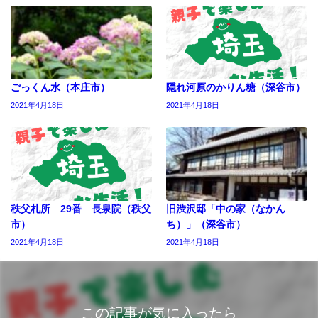
ごっくん水（本庄市）
隠れ河原のかりん糖（深谷市）
2021年4月18日
2021年4月18日
秩父札所 29番 長泉院（秩父
旧渋沢邸「中の家（なかん
市）
ち）」（深谷市）
2021年4月18日
2021年4月18日
この記事が気に入ったら