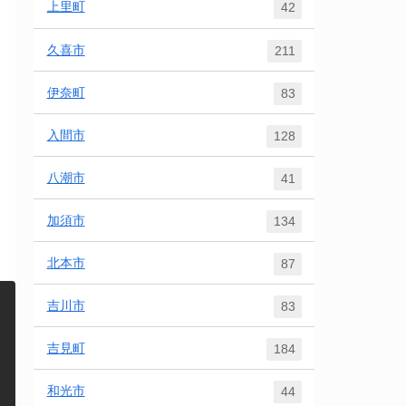
上里町
42
久喜市
211
伊奈町
83
入間市
128
八潮市
41
加須市
134
北本市
87
吉川市
83
吉見町
184
和光市
44