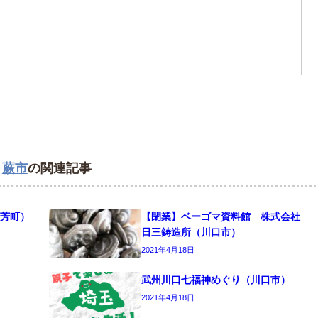
,
蕨市
の関連記事
芳町）
【閉業】ベーゴマ資料館 株式会社
日三鋳造所（川口市）
2021年4月18日
武州川口七福神めぐり（川口市）
2021年4月18日