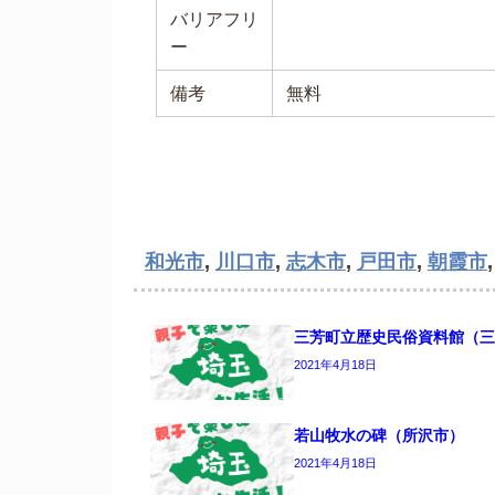
バリアフリ
ー
備考
無料
和光市
,
川口市
,
志木市
,
戸田市
,
朝霞市
三芳町立歴史民俗資料館（三
2021年4月18日
若山牧水の碑（所沢市）
2021年4月18日