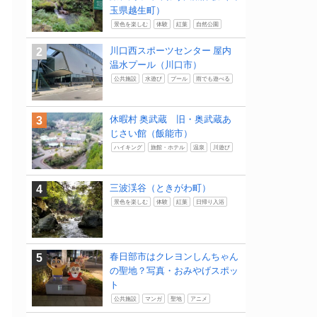
玉県越生町）
景色を楽しむ
体験
紅葉
自然公園
川口西スポーツセンター 屋内
温水プール（川口市）
公共施設
水遊び
プール
雨でも遊べる
休暇村 奥武蔵 旧・奥武蔵あ
じさい館（飯能市）
ハイキング
旅館・ホテル
温泉
川遊び
三波渓谷（ときがわ町）
景色を楽しむ
体験
紅葉
日帰り入浴
春日部市はクレヨンしんちゃん
の聖地？写真・おみやげスポッ
ト
公共施設
マンガ
聖地
アニメ