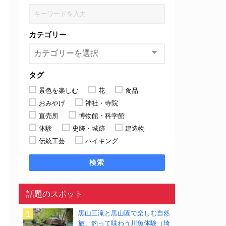
カテゴリー
タグ
景色を楽しむ
花
食品
おみやげ
神社・寺院
直売所
博物館・科学館
体験
史跡・城跡
建造物
伝統工芸
ハイキング
検索
話題のスポット
黒山三滝と黒山園で楽しむ自然
旅、釣って味わう川魚体験（埼