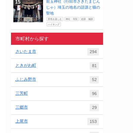
前玉神社（行田市さきたまじん
じゃ）埼玉の地名の語源と猫の
聖地
景色を楽しむ
神社・寺院
史跡・城跡
ハイキング
市町村から探す
さいたま市
294
ときがわ町
81
ふじみ野市
52
三芳町
96
三郷市
29
上尾市
153