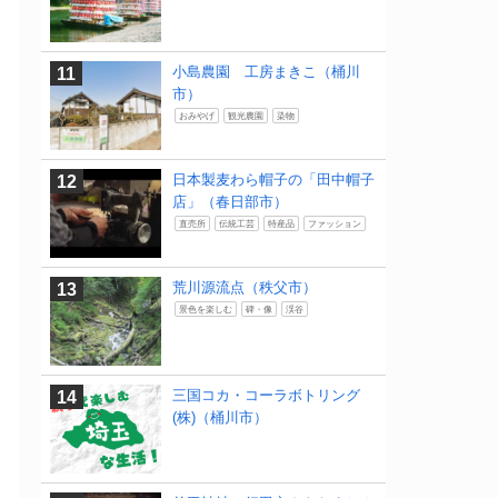
小島農園 工房まきこ（桶川
市）
おみやげ
観光農園
染物
日本製麦わら帽子の「田中帽子
店」（春日部市）
直売所
伝統工芸
特産品
ファッション
荒川源流点（秩父市）
景色を楽しむ
碑・像
渓谷
三国コカ・コーラボトリング
(株)（桶川市）