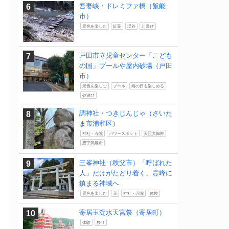
吾妻峡・ドレミファ橋（飯能
市）
景色を楽しむ
紅葉
渓谷
川遊び
戸田市立児童センター「こども
の国」プールや屋内砂場（戸田
市）
景色を楽しむ
プール
雨の日も楽しめる
砂遊び
調神社・つきじんじゃ（さいた
ま市浦和区）
神社・寺院
パワースポット
天照大御神
豊宇気姫命
三峯神社（秩父市）「呼ばれた
人」だけがたどり着く、霊峰に
鎮まる神域へ
景色を楽しむ
花
神社・寺院
体験
寄居玉淀水天宮祭（寄居町）
体験
祭り