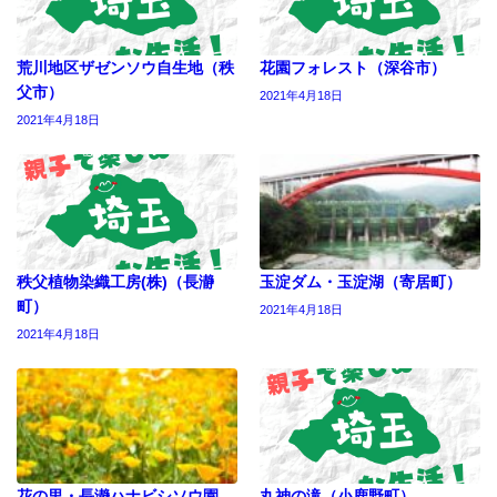
荒川地区ザゼンソウ自生地（秩
花園フォレスト（深谷市）
父市）
2021年4月18日
2021年4月18日
秩父植物染織工房(株)（長瀞
玉淀ダム・玉淀湖（寄居町）
町）
2021年4月18日
2021年4月18日
花の里・長瀞ハナビシソウ園
丸神の滝（小鹿野町）