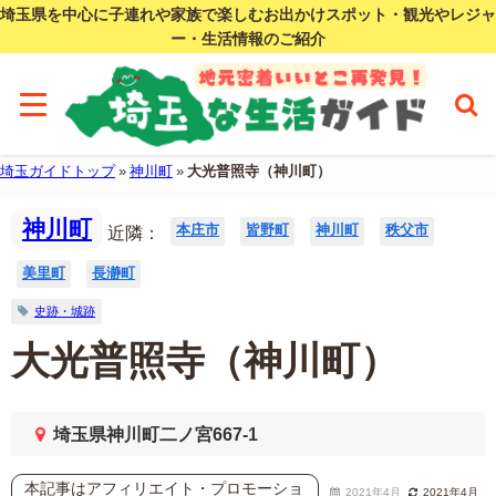
埼玉県を中心に子連れや家族で楽しむお出かけスポット・観光やレジャ
ー・生活情報のご紹介
埼玉ガイドトップ
»
神川町
»
大光普照寺（神川町）
神川町
本庄市
皆野町
神川町
秩父市
近隣：
美里町
長瀞町
史跡・城跡
大光普照寺（神川町）
埼玉県神川町二ノ宮667-1
本記事はアフィリエイト・プロモーショ
2021年4月
2021年4月