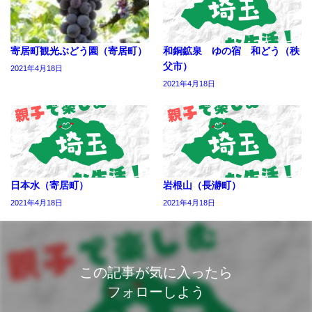
寄居町観光ぶどう園（寄居町）
和銅鉱泉 ゆの宿 和どう（秩
父市）
2021年4月18日
2021年4月18日
日本水（寄居町）
岩根山（長瀞町）
2021年4月18日
2021年4月18日
この記事が気に入ったら
フォローしよう