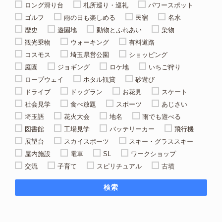
ロング滑り台
札所巡り・巡礼
パワースポット
ゴルフ
雨の日も楽しめる
民宿
名水
歴史
遊園地
動物とふれあい
染物
観光乗物
ウォーキング
有料道路
コスモス
埼玉県営公園
ショッピング
庭園
ジョギング
ロケ地
いちご狩り
ロープウェイ
ホタル観賞
砂遊び
ドライブ
ドッグラン
お花見
スケート
社会見学
食べ放題
スポーツ
あじさい
埼玉語
花火大会
地名
雨でも遊べる
図書館
工場見学
バッテリーカー
飛行機
展望台
スカイスポーツ
スキー・グラススキー
屋内施設
電車
SL
ワークショップ
交流
子育て
スピリチュアル
古墳
検索