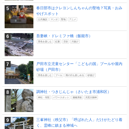
春日部市はクレヨンしんちゃんの聖地？写真・おみ
やげスポット
公共施設
マンガ
聖地
アニメ
吾妻峡・ドレミファ橋（飯能市）
景色を楽しむ
紅葉
渓谷
川遊び
戸田市立児童センター「こどもの国」プールや屋内
砂場（戸田市）
景色を楽しむ
プール
雨の日も楽しめる
砂遊び
調神社・つきじんじゃ（さいたま市浦和区）
神社・寺院
パワースポット
瀬織津姫
天照大御神
三峯神社（秩父市）「呼ばれた人」だけがたどり着
く、霊峰に鎮まる神域へ