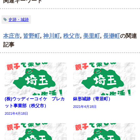
関連キーワード
史跡・城跡
本庄市
,
皆野町
,
神川町
,
秩父市
,
美里町
,
長瀞町
の関連
記事
(株)ウッディーコイケ プレカ
鉢形城跡（寄居町）
ット事業部（秩父市）
2021年4月18日
2021年4月18日