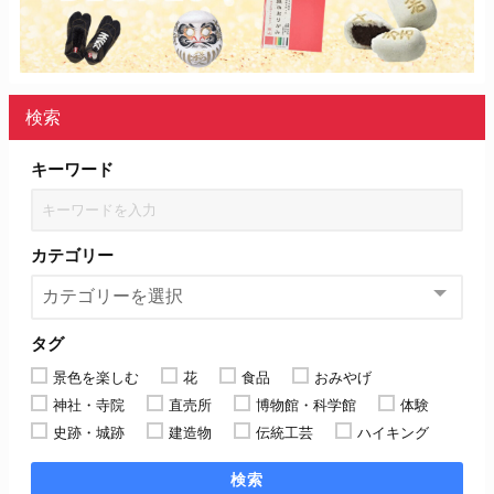
検索
キーワード
カテゴリー
タグ
景色を楽しむ
花
食品
おみやげ
神社・寺院
直売所
博物館・科学館
体験
史跡・城跡
建造物
伝統工芸
ハイキング
検索