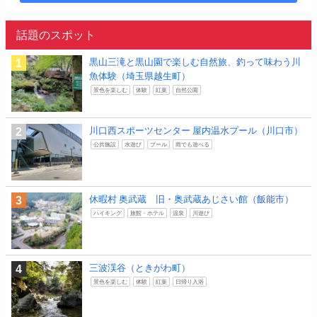
話題のスポット
黒山三滝と黒山園で楽しむ自然旅、釣って味わう川
魚体験（埼玉県越生町）
景色を楽しむ
体験
紅葉
自然公園
川口西スポーツセンター 屋内温水プール（川口市）
公共施設
水遊び
プール
雨でも遊べる
休暇村 奥武蔵 旧・奥武蔵あじさい館（飯能市）
ハイキング
旅館・ホテル
温泉
川遊び
三波渓谷（ときがわ町）
景色を楽しむ
体験
紅葉
日帰り入浴