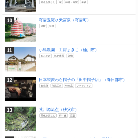
景色を楽しむ
花
神社・寺院
体験
寄居玉淀水天宮祭（寄居町）
体験
祭り
小島農園 工房まきこ（桶川市）
おみやげ
観光農園
染物
日本製麦わら帽子の「田中帽子店」（春日部市）
直売所
伝統工芸
特産品
ファッション
荒川源流点（秩父市）
景色を楽しむ
碑・像
渓谷