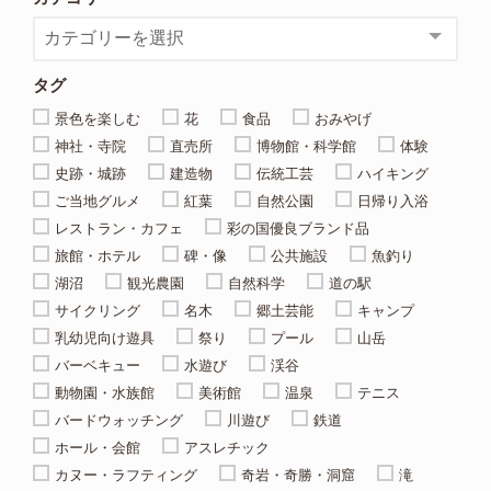
タグ
景色を楽しむ
花
食品
おみやげ
神社・寺院
直売所
博物館・科学館
体験
史跡・城跡
建造物
伝統工芸
ハイキング
ご当地グルメ
紅葉
自然公園
日帰り入浴
レストラン・カフェ
彩の国優良ブランド品
旅館・ホテル
碑・像
公共施設
魚釣り
湖沼
観光農園
自然科学
道の駅
サイクリング
名木
郷土芸能
キャンプ
乳幼児向け遊具
祭り
プール
山岳
バーベキュー
水遊び
渓谷
動物園・水族館
美術館
温泉
テニス
バードウォッチング
川遊び
鉄道
ホール・会館
アスレチック
カヌー・ラフティング
奇岩・奇勝・洞窟
滝