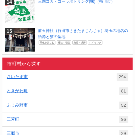
三国コカ・コーラボトリング(株)（桶川市）
前玉神社（行田市さきたまじんじゃ）埼玉の地名の
語源と猫の聖地
景色を楽しむ
神社・寺院
史跡・城跡
ハイキング
市町村から探す
さいたま市
294
ときがわ町
81
ふじみ野市
52
三芳町
96
三郷市
29