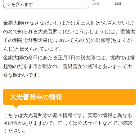
ンを含みます
18日
22日
金鑚大師(かなさなだいし)または元三大師(がんざんだいし)
の名で知られる大光普照寺(だいこうふしょうじ)は、聖徳太
子の創建で舒明天皇(じょめいてんのう)の勅願寺(ちょくが
んじ)と伝えられています。
金鑚大師の命日にあたる正月3日の初大師には、境内では縁
起物のだるま市が開かれ、善男善女の初詣とあいまって大
変な賑わいです。
大光普照寺の情報
こちらは大光普照寺の基本情報です。実際の情報と異なる
可能性がありますので、詳しくは公式サイトなどでご確認
ください。