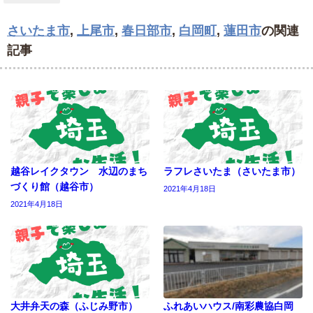
さいたま市
,
上尾市
,
春日部市
,
白岡町
,
蓮田市
の関連
記事
越谷レイクタウン 水辺のまち
ラフレさいたま（さいたま市）
づくり館（越谷市）
2021年4月18日
2021年4月18日
大井弁天の森（ふじみ野市）
ふれあいハウス/南彩農協白岡