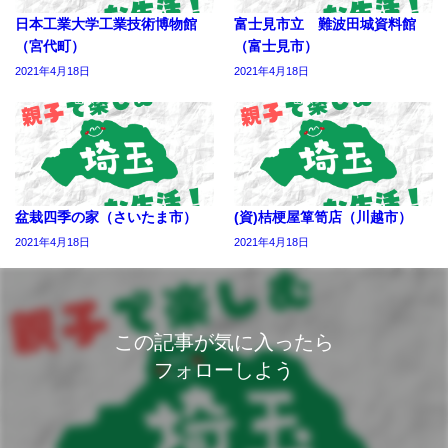
日本工業大学工業技術博物館
富士見市立 難波田城資料館
（宮代町）
（富士見市）
2021年4月18日
2021年4月18日
盆栽四季の家（さいたま市）
(資)桔梗屋箪笥店（川越市）
2021年4月18日
2021年4月18日
この記事が気に入ったら
フォローしよう