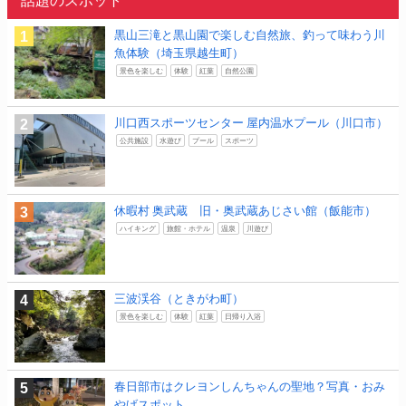
黒山三滝と黒山園で楽しむ自然旅、釣って味わう川
魚体験（埼玉県越生町）
景色を楽しむ
体験
紅葉
自然公園
川口西スポーツセンター 屋内温水プール（川口市）
公共施設
水遊び
プール
スポーツ
休暇村 奥武蔵 旧・奥武蔵あじさい館（飯能市）
ハイキング
旅館・ホテル
温泉
川遊び
三波渓谷（ときがわ町）
景色を楽しむ
体験
紅葉
日帰り入浴
春日部市はクレヨンしんちゃんの聖地？写真・おみ
やげスポット