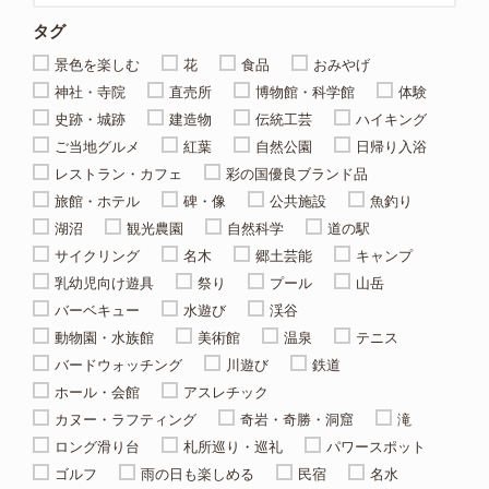
タグ
景色を楽しむ
花
食品
おみやげ
神社・寺院
直売所
博物館・科学館
体験
史跡・城跡
建造物
伝統工芸
ハイキング
ご当地グルメ
紅葉
自然公園
日帰り入浴
レストラン・カフェ
彩の国優良ブランド品
旅館・ホテル
碑・像
公共施設
魚釣り
湖沼
観光農園
自然科学
道の駅
サイクリング
名木
郷土芸能
キャンプ
乳幼児向け遊具
祭り
プール
山岳
バーベキュー
水遊び
渓谷
動物園・水族館
美術館
温泉
テニス
バードウォッチング
川遊び
鉄道
ホール・会館
アスレチック
カヌー・ラフティング
奇岩・奇勝・洞窟
滝
ロング滑り台
札所巡り・巡礼
パワースポット
ゴルフ
雨の日も楽しめる
民宿
名水