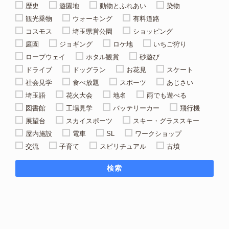
歴史
遊園地
動物とふれあい
染物
観光乗物
ウォーキング
有料道路
コスモス
埼玉県営公園
ショッピング
庭園
ジョギング
ロケ地
いちご狩り
ロープウェイ
ホタル観賞
砂遊び
ドライブ
ドッグラン
お花見
スケート
社会見学
食べ放題
スポーツ
あじさい
埼玉語
花火大会
地名
雨でも遊べる
図書館
工場見学
バッテリーカー
飛行機
展望台
スカイスポーツ
スキー・グラススキー
屋内施設
電車
SL
ワークショップ
交流
子育て
スピリチュアル
古墳
検索