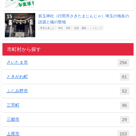
前玉神社（行田市さきたまじんじゃ）埼玉の地名の
語源と猫の聖地
景色を楽しむ
神社・寺院
史跡・城跡
ハイキング
市町村から探す
さいたま市
294
ときがわ町
81
ふじみ野市
52
三芳町
96
三郷市
29
上尾市
153