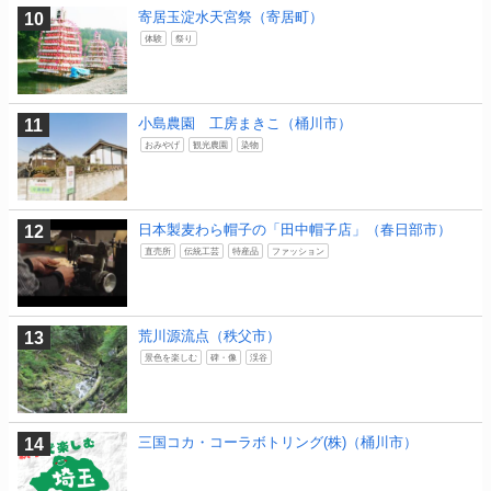
寄居玉淀水天宮祭（寄居町）
体験
祭り
小島農園 工房まきこ（桶川市）
おみやげ
観光農園
染物
日本製麦わら帽子の「田中帽子店」（春日部市）
直売所
伝統工芸
特産品
ファッション
荒川源流点（秩父市）
景色を楽しむ
碑・像
渓谷
三国コカ・コーラボトリング(株)（桶川市）