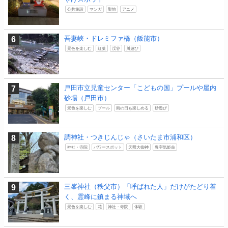
公共施設
マンガ
聖地
アニメ
吾妻峡・ドレミファ橋（飯能市）
景色を楽しむ
紅葉
渓谷
川遊び
戸田市立児童センター「こどもの国」プールや屋内
砂場（戸田市）
景色を楽しむ
プール
雨の日も楽しめる
砂遊び
調神社・つきじんじゃ（さいたま市浦和区）
神社・寺院
パワースポット
天照大御神
豊宇気姫命
三峯神社（秩父市）「呼ばれた人」だけがたどり着
く、霊峰に鎮まる神域へ
景色を楽しむ
花
神社・寺院
体験