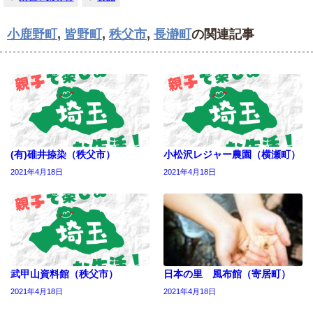
小鹿野町
,
皆野町
,
秩父市
,
長瀞町
の関連記事
(有)碓井捺染（秩父市）
小松沢レジャー農園（横瀬町）
2021年4月18日
2021年4月18日
武甲山資料館（秩父市）
日本の里 風布館（寄居町）
2021年4月18日
2021年4月18日