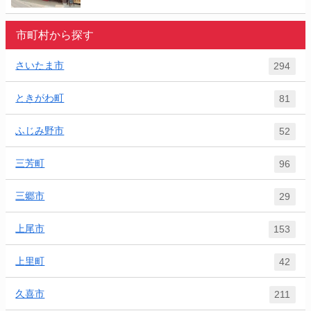
市町村から探す
さいたま市
294
ときがわ町
81
ふじみ野市
52
三芳町
96
三郷市
29
上尾市
153
上里町
42
久喜市
211