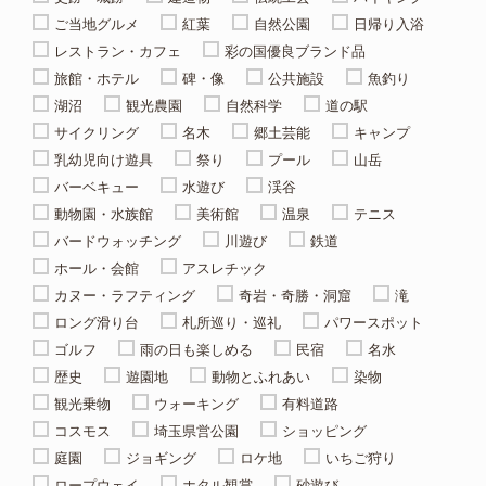
ご当地グルメ
紅葉
自然公園
日帰り入浴
レストラン・カフェ
彩の国優良ブランド品
旅館・ホテル
碑・像
公共施設
魚釣り
湖沼
観光農園
自然科学
道の駅
サイクリング
名木
郷土芸能
キャンプ
乳幼児向け遊具
祭り
プール
山岳
バーベキュー
水遊び
渓谷
動物園・水族館
美術館
温泉
テニス
バードウォッチング
川遊び
鉄道
ホール・会館
アスレチック
カヌー・ラフティング
奇岩・奇勝・洞窟
滝
ロング滑り台
札所巡り・巡礼
パワースポット
ゴルフ
雨の日も楽しめる
民宿
名水
歴史
遊園地
動物とふれあい
染物
観光乗物
ウォーキング
有料道路
コスモス
埼玉県営公園
ショッピング
庭園
ジョギング
ロケ地
いちご狩り
ロープウェイ
ホタル観賞
砂遊び