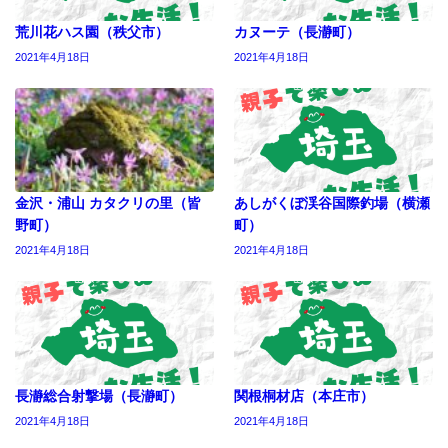
荒川花ハス園（秩父市）
カヌーテ（長瀞町）
2021年4月18日
2021年4月18日
金沢・浦山 カタクリの里（皆
あしがくぼ渓谷国際釣場（横瀬
野町）
町）
2021年4月18日
2021年4月18日
長瀞総合射撃場（長瀞町）
関根桐材店（本庄市）
2021年4月18日
2021年4月18日