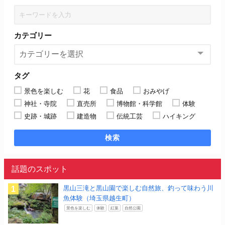
カテゴリー
タグ
景色を楽しむ
花
食品
おみやげ
神社・寺院
直売所
博物館・科学館
体験
史跡・城跡
建造物
伝統工芸
ハイキング
検索
話題のスポット
黒山三滝と黒山園で楽しむ自然旅、釣って味わう川
魚体験（埼玉県越生町）
景色を楽しむ
体験
紅葉
自然公園