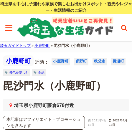
埼玉県を中心に子連れや家族で楽しむお出かけスポット・観光やレジャ
ー・生活情報のご紹介
埼玉ガイドトップ
»
小鹿野町
»
毘沙門水（小鹿野町）
小鹿野町
小鹿野町
皆野町
秩父市
長瀞町
近隣：
景色を楽しむ
食品
毘沙門水（小鹿野町）
埼玉県小鹿野町藤倉678付近
本記事はアフィリエイト・プロモーショ
2021年4月
2021年4月
ンを含みます
18日
22日