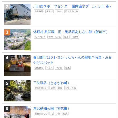
川口西スポーツセンター 屋内温水プール（川口市）
公共施設
水遊び
プール
雨でも遊べる
休暇村 奥武蔵 旧・奥武蔵あじさい館（飯能市）
ハイキング
旅館・ホテル
温泉
川遊び
春日部市はクレヨンしんちゃんの聖地？写真・おみ
やげスポット
公共施設
アニメ
マンガ
聖地
三波渓谷（ときがわ町）
景色を楽しむ
体験
紅葉
日帰り入浴
東武動物公園（宮代町）
景色を楽しむ
花
体験
紅葉