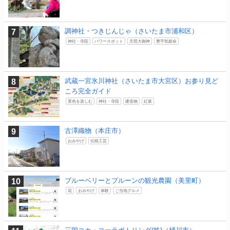
調神社・つきじんじゃ（さいたま市浦和区）
神社・寺院
パワースポット
天照大御神
豊宇気姫命
武蔵一宮氷川神社（さいたま市大宮区）お参り見ど
ころ完全ガイド
景色を楽しむ
神社・寺院
建造物
紅葉
古澤織物（本庄市）
おみやげ
伝統工芸
ブルーベリーとプルーンの観光農園（美里町）
花
おみやげ
体験
ご当地グルメ