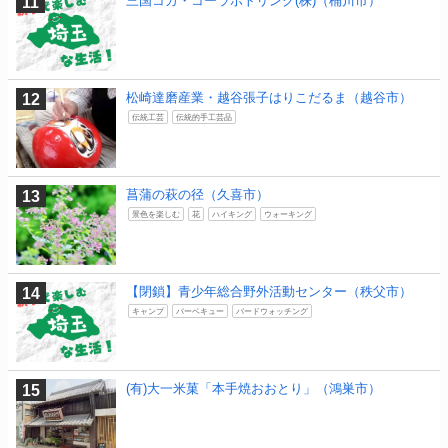
三国コカ・コーラボトリング(株)（桶川市）
松崎達磨産業・越谷張子はりこだるま（越谷市）
伝統工芸
伝統的手工芸品
菖蒲の萩の径（久喜市）
景色を楽しむ
花
ハイキング
ウォーキング
【閉鎖】青少年総合野外活動センター（秩父市）
キャンプ
バーベキュー
バードウォッチング
(有)大一米菓「本手焼おおとり」（鴻巣市）