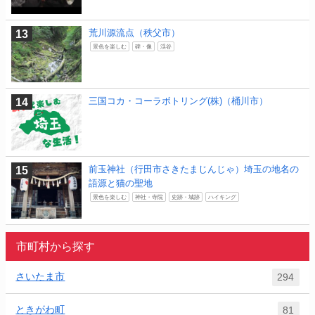
荒川源流点（秩父市）
景色を楽しむ
碑・像
渓谷
三国コカ・コーラボトリング(株)（桶川市）
前玉神社（行田市さきたまじんじゃ）埼玉の地名の
語源と猫の聖地
景色を楽しむ
神社・寺院
史跡・城跡
ハイキング
市町村から探す
さいたま市
294
ときがわ町
81