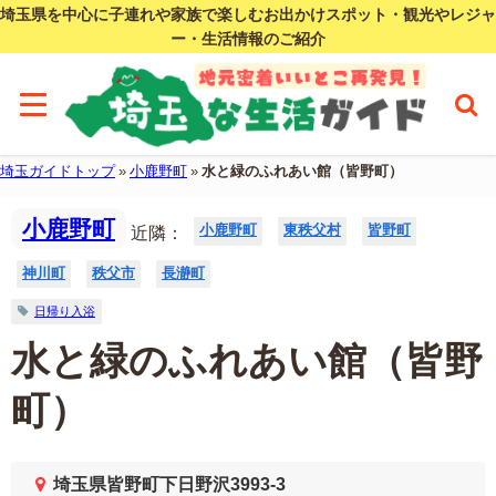
埼玉県を中心に子連れや家族で楽しむお出かけスポット・観光やレジャ
ー・生活情報のご紹介
埼玉ガイドトップ
»
小鹿野町
»
水と緑のふれあい館（皆野町）
小鹿野町
小鹿野町
東秩父村
皆野町
近隣：
神川町
秩父市
長瀞町
日帰り入浴
水と緑のふれあい館（皆野
町）
埼玉県皆野町下日野沢3993-3