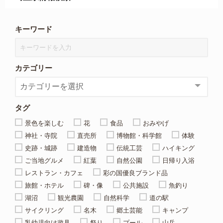
キーワード
カテゴリー
タグ
景色を楽しむ
花
食品
おみやげ
神社・寺院
直売所
博物館・科学館
体験
史跡・城跡
建造物
伝統工芸
ハイキング
ご当地グルメ
紅葉
自然公園
日帰り入浴
レストラン・カフェ
彩の国優良ブランド品
旅館・ホテル
碑・像
公共施設
魚釣り
湖沼
観光農園
自然科学
道の駅
サイクリング
名木
郷土芸能
キャンプ
乳幼児向け遊具
祭り
プール
山岳