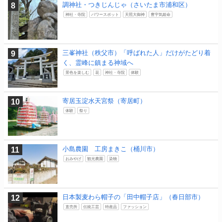
調神社・つきじんじゃ（さいたま市浦和区）
神社・寺院
パワースポット
天照大御神
豊宇気姫命
三峯神社（秩父市）「呼ばれた人」だけがたどり着
く、霊峰に鎮まる神域へ
景色を楽しむ
花
神社・寺院
体験
寄居玉淀水天宮祭（寄居町）
体験
祭り
小島農園 工房まきこ（桶川市）
おみやげ
観光農園
染物
日本製麦わら帽子の「田中帽子店」（春日部市）
直売所
伝統工芸
特産品
ファッション