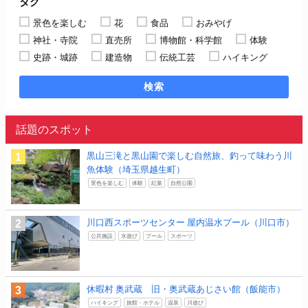
タグ
景色を楽しむ
花
食品
おみやげ
神社・寺院
直売所
博物館・科学館
体験
史跡・城跡
建造物
伝統工芸
ハイキング
検索
話題のスポット
黒山三滝と黒山園で楽しむ自然旅、釣って味わう川
魚体験（埼玉県越生町）
景色を楽しむ
体験
紅葉
自然公園
川口西スポーツセンター 屋内温水プール（川口市）
公共施設
水遊び
プール
スポーツ
休暇村 奥武蔵 旧・奥武蔵あじさい館（飯能市）
ハイキング
旅館・ホテル
温泉
川遊び