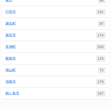
80
行田市
141
越生町
87
越谷市
174
長瀞町
203
飯能市
123
鳩山町
72
鴻巣市
179
鶴ヶ島市
107