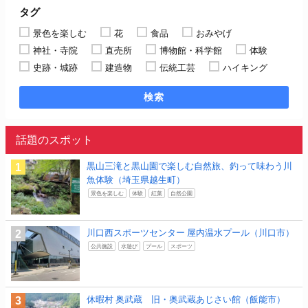
タグ
景色を楽しむ
花
食品
おみやげ
神社・寺院
直売所
博物館・科学館
体験
史跡・城跡
建造物
伝統工芸
ハイキング
検索
話題のスポット
黒山三滝と黒山園で楽しむ自然旅、釣って味わう川
魚体験（埼玉県越生町）
景色を楽しむ
体験
紅葉
自然公園
川口西スポーツセンター 屋内温水プール（川口市）
公共施設
水遊び
プール
スポーツ
休暇村 奥武蔵 旧・奥武蔵あじさい館（飯能市）