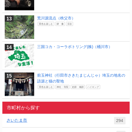
荒川源流点（秩父市）
景色を楽しむ
碑・像
渓谷
三国コカ・コーラボトリング(株)（桶川市）
前玉神社（行田市さきたまじんじゃ）埼玉の地名の
語源と猫の聖地
景色を楽しむ
神社・寺院
史跡・城跡
ハイキング
市町村から探す
さいたま市
294