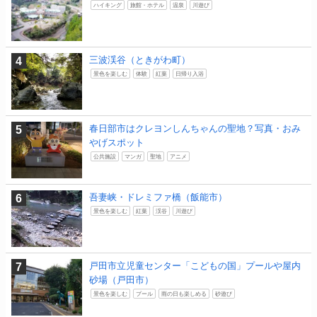
ハイキング
旅館・ホテル
温泉
川遊び
三波渓谷（ときがわ町）
景色を楽しむ
体験
紅葉
日帰り入浴
春日部市はクレヨンしんちゃんの聖地？写真・おみ
やげスポット
公共施設
マンガ
聖地
アニメ
吾妻峡・ドレミファ橋（飯能市）
景色を楽しむ
紅葉
渓谷
川遊び
戸田市立児童センター「こどもの国」プールや屋内
砂場（戸田市）
景色を楽しむ
プール
雨の日も楽しめる
砂遊び