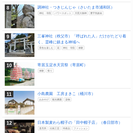
調神社・つきじんじゃ（さいたま市浦和区）
神社・寺院
パワースポット
天照大御神
豊宇気姫命
三峯神社（秩父市）「呼ばれた人」だけがたどり着
く、霊峰に鎮まる神域へ
景色を楽しむ
花
神社・寺院
体験
寄居玉淀水天宮祭（寄居町）
体験
祭り
小島農園 工房まきこ（桶川市）
おみやげ
観光農園
染物
日本製麦わら帽子の「田中帽子店」（春日部市）
直売所
伝統工芸
特産品
ファッション