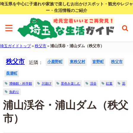
埼玉県を中心に子連れや家族で楽しむお出かけスポット・観光やレジャ
ー・生活情報のご紹介
埼玉ガイドトップ
»
秩父市
»
浦山渓谷・浦山ダム（秩父市）
秩父市
小鹿野町
東秩父村
皆野町
秩父市
近隣：
長瀞町
博物館・科学館
川遊び
景色を楽しむ
渓谷
紅葉
花
魚釣り
浦山渓谷・浦山ダム（秩父
市）