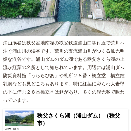
浦山渓谷は秩父盆地南端の秩父鉄道浦山口駅付近で荒川へ
注ぐ浦山川の渓谷です。荒川の支流浦山川がつくる風光明
媚な渓谷です。浦山ダムのダム湖である秩父さくら湖の上
流が紅葉の名所として知られています。周辺には浦山ダム
防災資料館「うららぴあ」や札所２８番・橋立堂、橋立鍾
乳洞なども見どころもあります。特に紅葉に彩られ大岩壁
の下に佇む２８番橋立堂は趣があり、多くの観光客で賑わ
っています。
秩父さくら湖（浦山ダム）（秩父
市）
2021.10.30