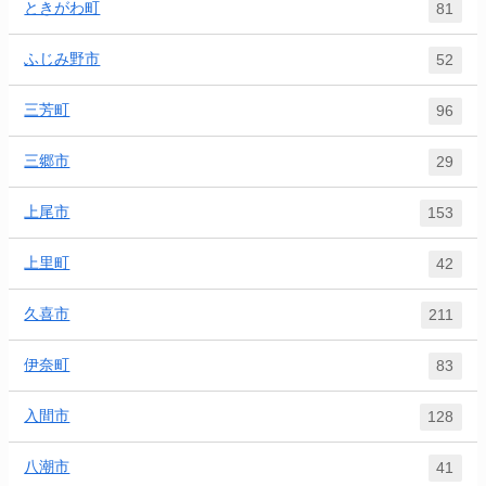
ときがわ町
81
ふじみ野市
52
三芳町
96
三郷市
29
上尾市
153
上里町
42
久喜市
211
伊奈町
83
入間市
128
八潮市
41