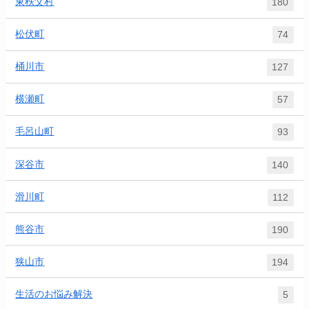
東秩父村
180
松伏町
74
桶川市
127
横瀬町
57
毛呂山町
93
深谷市
140
滑川町
112
熊谷市
190
狭山市
194
生活のお悩み解決
5