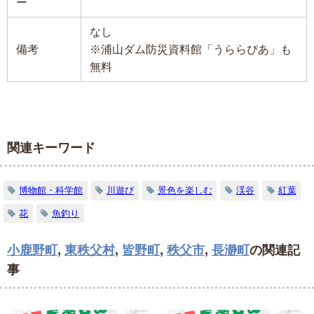
ー
なし
備考
※浦山ダム防災資料館「うららぴあ」も
無料
関連キーワード
博物館・科学館
川遊び
景色を楽しむ
渓谷
紅葉
花
魚釣り
小鹿野町
,
東秩父村
,
皆野町
,
秩父市
,
長瀞町
の関連記
事