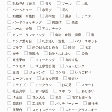
乳幼児向け遊具
祭り
プール
山岳
バーベキュー
水遊び
渓谷
動物園・水族館
美術館
温泉
テニス
バードウォッチング
川遊び
鉄道
ホール・会館
アスレチック
カヌー・ラフティング
奇岩・奇勝・洞窟
滝
ロング滑り台
札所巡り・巡礼
パワースポット
ゴルフ
雨の日も楽しめる
民宿
名水
歴史
遊園地
動物とふれあい
染物
観光乗物
ウォーキング
有料道路
コスモス
埼玉県営公園
ショッピング
庭園
ジョギング
ロケ地
いちご狩り
ロープウェイ
ホタル観賞
砂遊び
ドライブ
ドッグラン
お花見
スケート
社会見学
食べ放題
スポーツ
あじさい
埼玉語
花火大会
地名
雨でも遊べる
図書館
工場見学
バッテリーカー
飛行機
展望台
スカイスポーツ
スキー・グラススキー