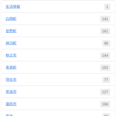
生活情報
1
白岡町
141
皆野町
161
神川町
96
秩父市
144
美里町
152
羽生市
77
草加市
127
蓮田市
166
蕨市