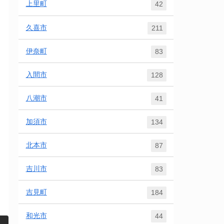
上里町
42
久喜市
211
伊奈町
83
入間市
128
八潮市
41
加須市
134
北本市
87
吉川市
83
吉見町
184
和光市
44