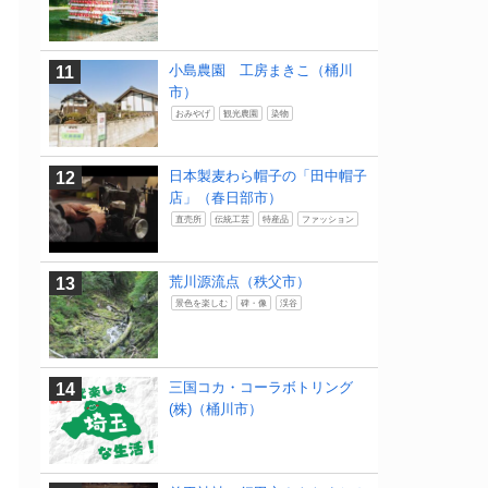
小島農園 工房まきこ（桶川
市）
おみやげ
観光農園
染物
日本製麦わら帽子の「田中帽子
店」（春日部市）
直売所
伝統工芸
特産品
ファッション
荒川源流点（秩父市）
景色を楽しむ
碑・像
渓谷
三国コカ・コーラボトリング
(株)（桶川市）