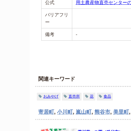
公式
用土農産物直売センター
バリアフリ
ー
備考
-
関連キーワード
おみやげ
直売所
花
食品
寄居町
,
小川町
,
嵐山町
,
熊谷市
,
美里町