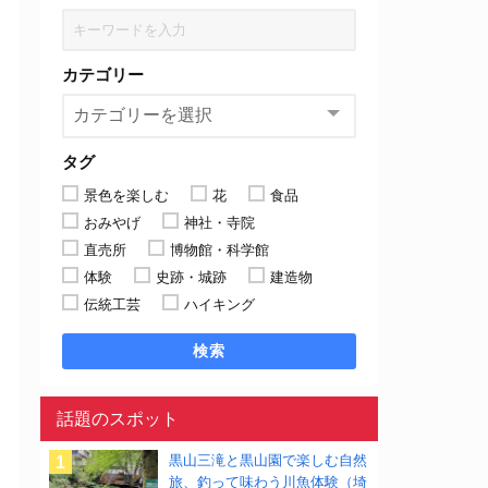
カテゴリー
タグ
景色を楽しむ
花
食品
おみやげ
神社・寺院
直売所
博物館・科学館
体験
史跡・城跡
建造物
伝統工芸
ハイキング
検索
話題のスポット
黒山三滝と黒山園で楽しむ自然
旅、釣って味わう川魚体験（埼