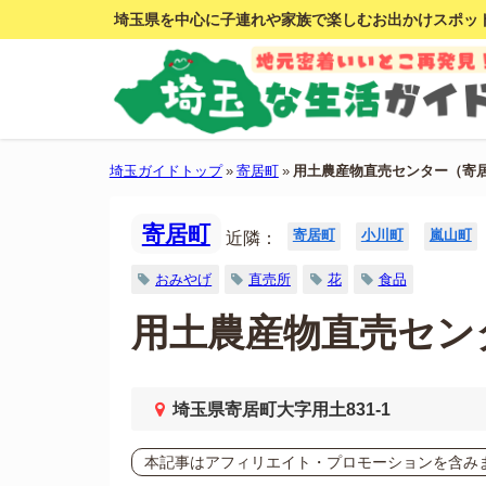
埼玉県を中心に子連れや家族で楽しむお出かけスポッ
埼玉ガイドトップ
»
寄居町
»
用土農産物直売センター（寄
寄居町
寄居町
小川町
嵐山町
近隣：
おみやげ
直売所
花
食品
用土農産物直売セン
埼玉県寄居町大字用土831-1
本記事はアフィリエイト・プロモーションを含み