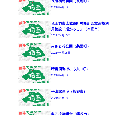
長瀞福島農園（長瀞町）
2021年4月18日
児玉郡市広域市町村圏組合立余熱利
用施設「湯かっこ」（本庄市）
2021年4月18日
みさと花公園（美里町）
2021年4月18日
晴雲酒造(株)（小川町）
2021年4月18日
平山家住宅（熊谷市）
2021年4月18日
熊谷捺染組合（熊谷市）