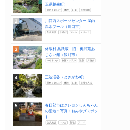
玉県越生町）
景色を楽しむ
体験
紅葉
自然公園
川口西スポーツセンター 屋内
温水プール（川口市）
公共施設
水遊び
プール
スポーツ
休暇村 奥武蔵 旧・奥武蔵あ
じさい館（飯能市）
ハイキング
旅館・ホテル
温泉
川遊び
三波渓谷（ときがわ町）
景色を楽しむ
体験
紅葉
日帰り入浴
春日部市はクレヨンしんちゃん
の聖地？写真・おみやげスポッ
ト
公共施設
マンガ
聖地
アニメ