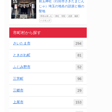
前玉神社（行田市さきたまじん
じゃ）埼玉の地名の語源と猫の
聖地
景色を楽しむ
神社・寺院
史跡・城跡
ハイキング
市町村から探す
さいたま市
294
ときがわ町
81
ふじみ野市
52
三芳町
96
三郷市
29
上尾市
153