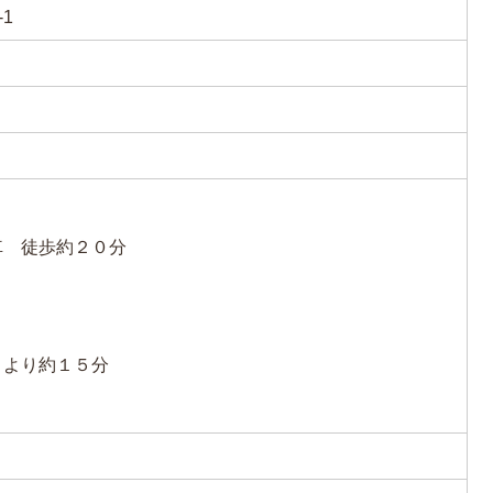
1
車 徒歩約２０分
Ｃより約１５分