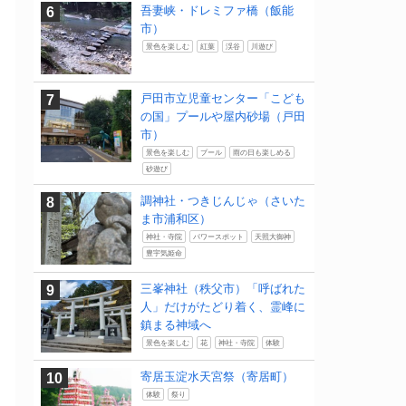
吾妻峡・ドレミファ橋（飯能
市）
景色を楽しむ
紅葉
渓谷
川遊び
戸田市立児童センター「こども
の国」プールや屋内砂場（戸田
市）
景色を楽しむ
プール
雨の日も楽しめる
砂遊び
調神社・つきじんじゃ（さいた
ま市浦和区）
神社・寺院
パワースポット
天照大御神
豊宇気姫命
三峯神社（秩父市）「呼ばれた
人」だけがたどり着く、霊峰に
鎮まる神域へ
景色を楽しむ
花
神社・寺院
体験
寄居玉淀水天宮祭（寄居町）
体験
祭り