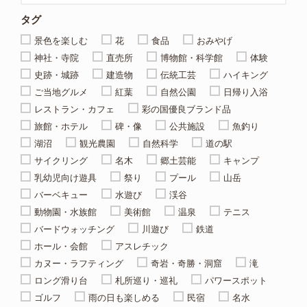
タグ
景色を楽しむ
花
食品
おみやげ
神社・寺院
直売所
博物館・科学館
体験
史跡・城跡
建造物
伝統工芸
ハイキング
ご当地グルメ
紅葉
自然公園
日帰り入浴
レストラン・カフェ
彩の国優良ブランド品
旅館・ホテル
碑・像
公共施設
魚釣り
湖沼
観光農園
自然科学
道の駅
サイクリング
名木
郷土芸能
キャンプ
乳幼児向け遊具
祭り
プール
山岳
バーベキュー
水遊び
渓谷
動物園・水族館
美術館
温泉
テニス
バードウォッチング
川遊び
鉄道
ホール・会館
アスレチック
カヌー・ラフティング
奇岩・奇勝・洞窟
滝
ロング滑り台
札所巡り・巡礼
パワースポット
ゴルフ
雨の日も楽しめる
民宿
名水