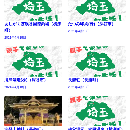
あしがくぼ渓谷国際釣場（横瀬
たつみ印刷(株)（深谷市）
町）
2021年4月18日
2021年4月18日
滝澤酒造(株)（深谷市）
長瀞荘（長瀞町）
2021年4月18日
2021年4月18日
宝登山神社（長瀞町）
秩父湯元 武甲温泉（横瀬町）