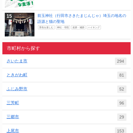
前玉神社（行田市さきたまじんじゃ）埼玉の地名の
語源と猫の聖地
景色を楽しむ
神社・寺院
史跡・城跡
ハイキング
市町村から探す
さいたま市
294
ときがわ町
81
ふじみ野市
52
三芳町
96
三郷市
29
上尾市
153