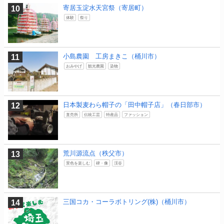
寄居玉淀水天宮祭（寄居町）
体験
祭り
小島農園 工房まきこ（桶川市）
おみやげ
観光農園
染物
日本製麦わら帽子の「田中帽子店」（春日部市）
直売所
伝統工芸
特産品
ファッション
荒川源流点（秩父市）
景色を楽しむ
碑・像
渓谷
三国コカ・コーラボトリング(株)（桶川市）