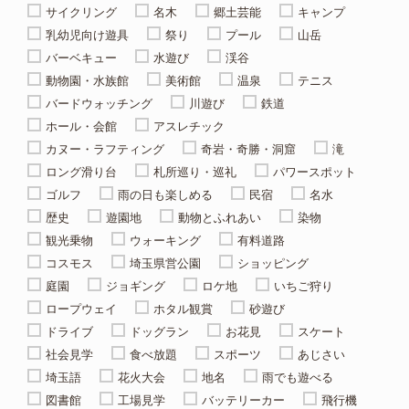
サイクリング
名木
郷土芸能
キャンプ
乳幼児向け遊具
祭り
プール
山岳
バーベキュー
水遊び
渓谷
動物園・水族館
美術館
温泉
テニス
バードウォッチング
川遊び
鉄道
ホール・会館
アスレチック
カヌー・ラフティング
奇岩・奇勝・洞窟
滝
ロング滑り台
札所巡り・巡礼
パワースポット
ゴルフ
雨の日も楽しめる
民宿
名水
歴史
遊園地
動物とふれあい
染物
観光乗物
ウォーキング
有料道路
コスモス
埼玉県営公園
ショッピング
庭園
ジョギング
ロケ地
いちご狩り
ロープウェイ
ホタル観賞
砂遊び
ドライブ
ドッグラン
お花見
スケート
社会見学
食べ放題
スポーツ
あじさい
埼玉語
花火大会
地名
雨でも遊べる
図書館
工場見学
バッテリーカー
飛行機