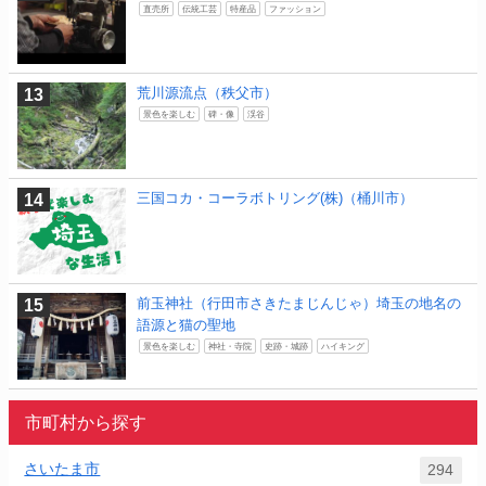
直売所
伝統工芸
特産品
ファッション
荒川源流点（秩父市）
景色を楽しむ
碑・像
渓谷
三国コカ・コーラボトリング(株)（桶川市）
前玉神社（行田市さきたまじんじゃ）埼玉の地名の
語源と猫の聖地
景色を楽しむ
神社・寺院
史跡・城跡
ハイキング
市町村から探す
さいたま市
294