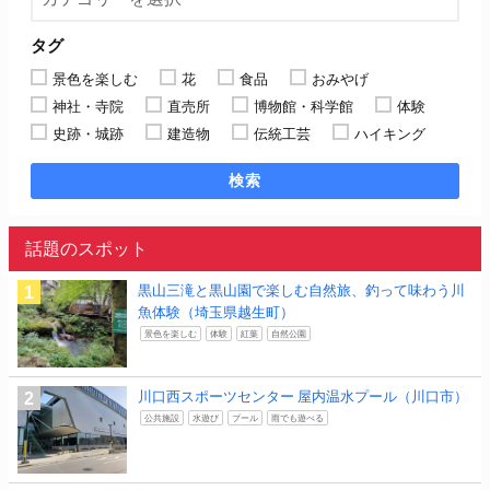
タグ
景色を楽しむ
花
食品
おみやげ
神社・寺院
直売所
博物館・科学館
体験
史跡・城跡
建造物
伝統工芸
ハイキング
検索
話題のスポット
黒山三滝と黒山園で楽しむ自然旅、釣って味わう川
魚体験（埼玉県越生町）
景色を楽しむ
体験
紅葉
自然公園
川口西スポーツセンター 屋内温水プール（川口市）
公共施設
水遊び
プール
雨でも遊べる