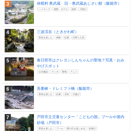
休暇村 奥武蔵 旧・奥武蔵あじさい館（飯能市）
ハイキング
旅館・ホテル
温泉
川遊び
三波渓谷（ときがわ町）
景色を楽しむ
体験
紅葉
日帰り入浴
春日部市はクレヨンしんちゃんの聖地？写真・おみ
やげスポット
公共施設
マンガ
聖地
アニメ
吾妻峡・ドレミファ橋（飯能市）
景色を楽しむ
紅葉
渓谷
川遊び
戸田市立児童センター「こどもの国」プールや屋内
砂場（戸田市）
景色を楽しむ
プール
雨の日も楽しめる
砂遊び