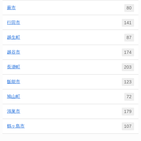
蕨市
80
行田市
141
越生町
87
越谷市
174
長瀞町
203
飯能市
123
鳩山町
72
鴻巣市
179
鶴ヶ島市
107