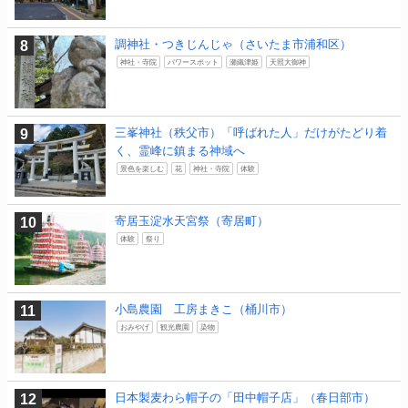
調神社・つきじんじゃ（さいたま市浦和区）
神社・寺院
パワースポット
瀬織津姫
天照大御神
三峯神社（秩父市）「呼ばれた人」だけがたどり着
く、霊峰に鎮まる神域へ
景色を楽しむ
花
神社・寺院
体験
寄居玉淀水天宮祭（寄居町）
体験
祭り
小島農園 工房まきこ（桶川市）
おみやげ
観光農園
染物
日本製麦わら帽子の「田中帽子店」（春日部市）