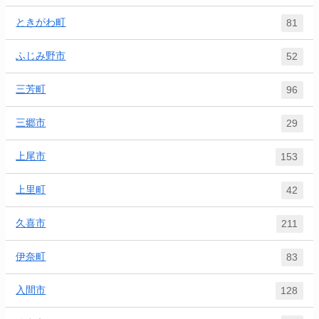
ときがわ町
81
ふじみ野市
52
三芳町
96
三郷市
29
上尾市
153
上里町
42
久喜市
211
伊奈町
83
入間市
128