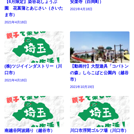
【6月限定】染谷花しょうぶ
安楽寺（白岡町）
園 花菖蒲とあじさい（さいた
2021年4月18日
ま市）
2021年4月18日
(株)ツジイインダストリー（川
【動画付】大型遊具「コバトン
口市）
の森」しらこばと公園内（越谷
市）
2021年4月18日
2021年10月19日
南越谷阿波踊り（越谷市）
川口市浮間ゴルフ場（川口市）