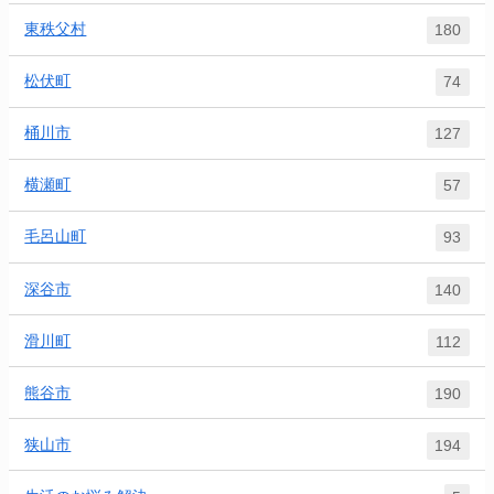
東秩父村
180
松伏町
74
桶川市
127
横瀬町
57
毛呂山町
93
深谷市
140
滑川町
112
熊谷市
190
狭山市
194