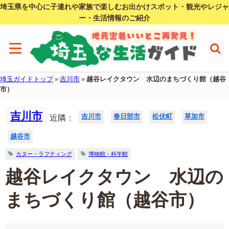
埼玉県を中心に子連れや家族で楽しむお出かけスポット・観光やレジャ
ー・生活情報のご紹介
埼玉ガイドトップ
»
吉川市
»
越谷レイクタウン 水辺のまちづくり館（越谷
市）
吉川市
吉川市
春日部市
松伏町
草加市
近隣：
越谷市
カヌー・ラフティング
博物館・科学館
越谷レイクタウン 水辺の
まちづくり館（越谷市）