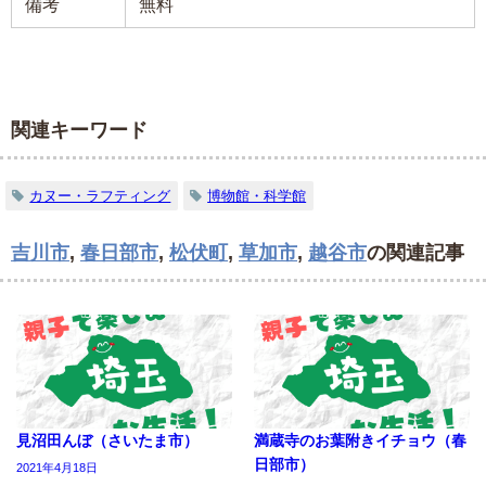
備考
無料
関連キーワード
カヌー・ラフティング
博物館・科学館
吉川市
,
春日部市
,
松伏町
,
草加市
,
越谷市
の関連記事
見沼田んぼ（さいたま市）
満蔵寺のお葉附きイチョウ（春
日部市）
2021年4月18日