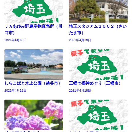
ＪＡあゆみ野農産物直売所（川
埼玉スタジアム２００２（さい
口市）
たま市）
2021年4月18日
2021年4月18日
しらこばと水上公園（越谷市）
三郷七福神めぐり（三郷市）
2021年4月18日
2021年4月18日