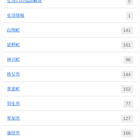
生活のお悩み解決
5
生活情報
1
白岡町
141
皆野町
161
神川町
96
秩父市
144
美里町
152
羽生市
77
草加市
127
蓮田市
166