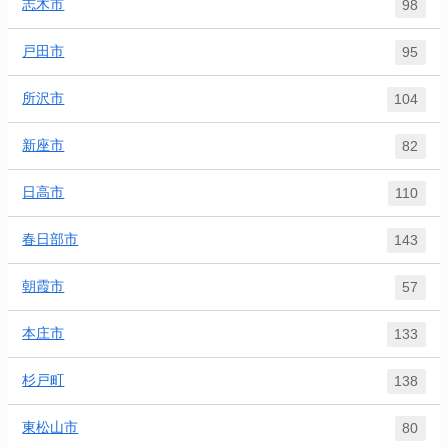
志木市
98
戸田市
95
所沢市
104
新座市
82
日高市
110
春日部市
143
朝霞市
57
本庄市
133
杉戸町
138
東松山市
80