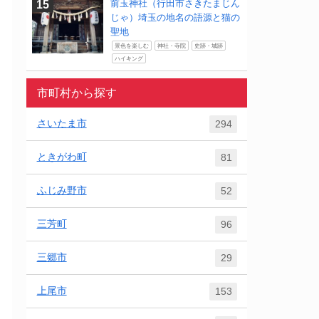
前玉神社（行田市さきたまじん
じゃ）埼玉の地名の語源と猫の
聖地
景色を楽しむ
神社・寺院
史跡・城跡
ハイキング
市町村から探す
さいたま市
294
ときがわ町
81
ふじみ野市
52
三芳町
96
三郷市
29
上尾市
153