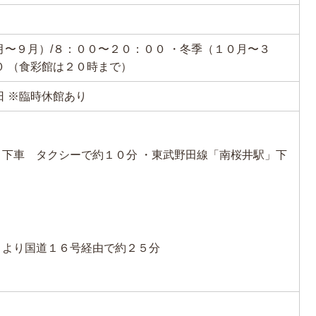
月〜９月）/８：００〜２０：００ ・冬季（１０月〜３
０ （食彩館は２０時まで）
日 ※臨時休館あり
下車 タクシーで約１０分 ・東武野田線「南桜井駅」下
Ｃより国道１６号経由で約２５分