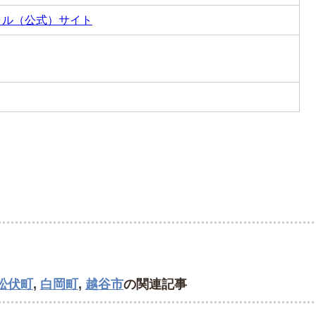
ャル（公式）サイト
松伏町
,
白岡町
,
越谷市
の関連記事