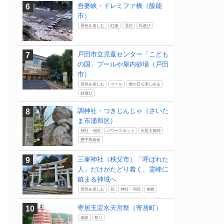
吾妻峡・ドレミファ橋（飯能
市）
景色を楽しむ
紅葉
渓谷
川遊び
戸田市立児童センター「こども
の国」プールや屋内砂場（戸田
市）
景色を楽しむ
プール
雨の日も楽しめる
砂遊び
調神社・つきじんじゃ（さいた
ま市浦和区）
神社・寺院
パワースポット
天照大御神
豊宇気姫命
三峯神社（秩父市）「呼ばれた
人」だけがたどり着く、霊峰に
鎮まる神域へ
景色を楽しむ
花
神社・寺院
体験
寄居玉淀水天宮祭（寄居町）
体験
祭り