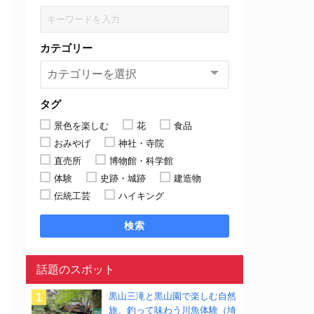
カテゴリー
タグ
景色を楽しむ
花
食品
おみやげ
神社・寺院
直売所
博物館・科学館
体験
史跡・城跡
建造物
伝統工芸
ハイキング
検索
話題のスポット
黒山三滝と黒山園で楽しむ自然
旅、釣って味わう川魚体験（埼