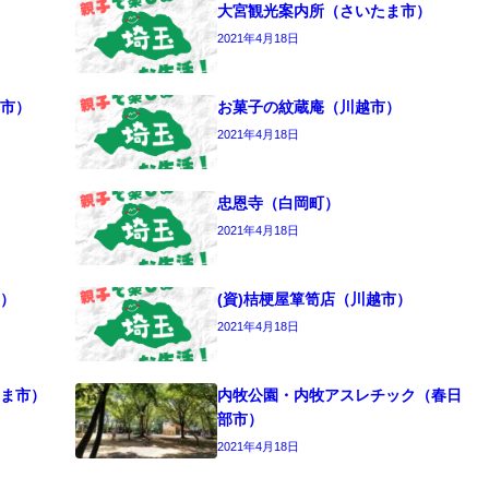
大宮観光案内所（さいたま市）
2021年4月18日
市）
お菓子の紋蔵庵（川越市）
2021年4月18日
忠恩寺（白岡町）
2021年4月18日
）
(資)桔梗屋箪笥店（川越市）
2021年4月18日
ま市）
内牧公園・内牧アスレチック（春日
部市）
2021年4月18日