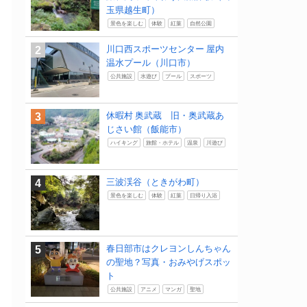
玉県越生町）
景色を楽しむ
体験
紅葉
自然公園
川口西スポーツセンター 屋内
温水プール（川口市）
公共施設
水遊び
プール
スポーツ
休暇村 奥武蔵 旧・奥武蔵あ
じさい館（飯能市）
ハイキング
旅館・ホテル
温泉
川遊び
三波渓谷（ときがわ町）
景色を楽しむ
体験
紅葉
日帰り入浴
春日部市はクレヨンしんちゃん
の聖地？写真・おみやげスポッ
ト
公共施設
アニメ
マンガ
聖地