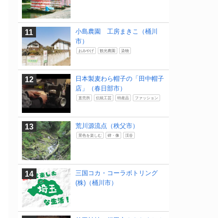
小島農園 工房まきこ（桶川
市）
おみやげ
観光農園
染物
日本製麦わら帽子の「田中帽子
店」（春日部市）
直売所
伝統工芸
特産品
ファッション
荒川源流点（秩父市）
景色を楽しむ
碑・像
渓谷
三国コカ・コーラボトリング
(株)（桶川市）