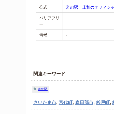
公式
道の駅 庄和のオフィシ
バリアフリ
ー
備考
-
関連キーワード
道の駅
さいたま市
,
宮代町
,
春日部市
,
杉戸町
,