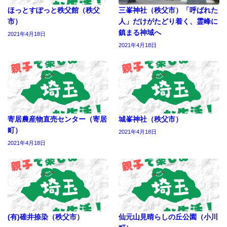
ほっとすぽっと秩父館（秩父
三峯神社（秩父市）「呼ばれた
市）
人」だけがたどり着く、霊峰に
鎮まる神域へ
2021年4月18日
2021年4月18日
寄居農産物直売センター（寄居
城峯神社（秩父市）
町）
2021年4月18日
2021年4月18日
(有)碓井捺染（秩父市）
仙元山見晴らしの丘公園（小川