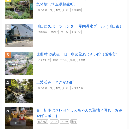
魚体験（埼玉県越生町）
景色を楽しむ
体験
紅葉
自然公園
川口西スポーツセンター 屋内温水プール（川口市）
公共施設
水遊び
プール
スポーツ
休暇村 奥武蔵 旧・奥武蔵あじさい館（飯能市）
ハイキング
旅館・ホテル
温泉
川遊び
三波渓谷（ときがわ町）
景色を楽しむ
体験
紅葉
日帰り入浴
春日部市はクレヨンしんちゃんの聖地？写真・おみ
やげスポット
公共施設
アニメ
マンガ
聖地