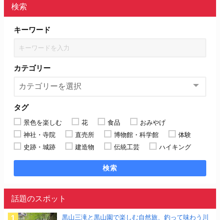
検索
キーワード
カテゴリー
タグ
景色を楽しむ
花
食品
おみやげ
神社・寺院
直売所
博物館・科学館
体験
史跡・城跡
建造物
伝統工芸
ハイキング
検索
話題のスポット
黒山三滝と黒山園で楽しむ自然旅、釣って味わう川