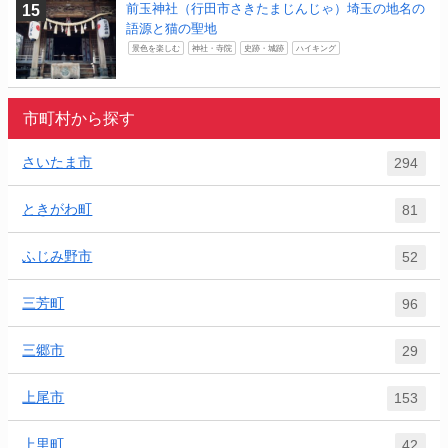
前玉神社（行田市さきたまじんじゃ）埼玉の地名の
語源と猫の聖地
景色を楽しむ
神社・寺院
史跡・城跡
ハイキング
市町村から探す
さいたま市
294
ときがわ町
81
ふじみ野市
52
三芳町
96
三郷市
29
上尾市
153
上里町
42