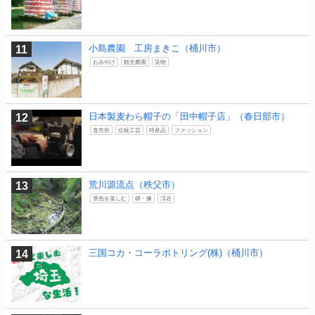
小島農園 工房まきこ（桶川市）
おみやげ
観光農園
染物
日本製麦わら帽子の「田中帽子店」（春日部市）
直売所
伝統工芸
特産品
ファッション
荒川源流点（秩父市）
景色を楽しむ
碑・像
渓谷
三国コカ・コーラボトリング(株)（桶川市）