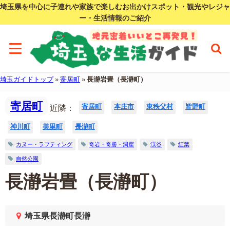
埼玉県を中心に子連れや家族で楽しむお出かけスポット・観光やレジャ
ー・生活情報のご紹介
埼玉ガイドトップ
»
寄居町
»
長瀞岩畳（長瀞町）
寄居町
寄居町
本庄市
東秩父村
皆野町
近隣：
神川町
美里町
長瀞町
カヌー・ラフティング
奇岩・奇勝・洞窟
渓谷
紅葉
自然公園
長瀞岩畳（長瀞町）
埼玉県長瀞町長瀞