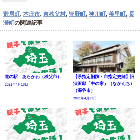
寄居町
,
本庄市
,
東秩父村
,
皆野町
,
神川町
,
美里町
,
長
瀞町
の関連記事
道の駅 あらかわ（秩父市）
【県指定旧跡・市指定史跡】旧
渋沢邸「中の家」（なかんち）
2021年4月18日
（深谷市）
2021年4月22日