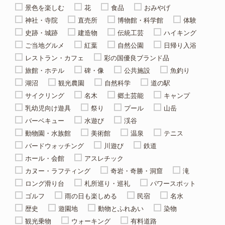
景色を楽しむ
花
食品
おみやげ
神社・寺院
直売所
博物館・科学館
体験
史跡・城跡
建造物
伝統工芸
ハイキング
ご当地グルメ
紅葉
自然公園
日帰り入浴
レストラン・カフェ
彩の国優良ブランド品
旅館・ホテル
碑・像
公共施設
魚釣り
湖沼
観光農園
自然科学
道の駅
サイクリング
名木
郷土芸能
キャンプ
乳幼児向け遊具
祭り
プール
山岳
バーベキュー
水遊び
渓谷
動物園・水族館
美術館
温泉
テニス
バードウォッチング
川遊び
鉄道
ホール・会館
アスレチック
カヌー・ラフティング
奇岩・奇勝・洞窟
滝
ロング滑り台
札所巡り・巡礼
パワースポット
ゴルフ
雨の日も楽しめる
民宿
名水
歴史
遊園地
動物とふれあい
染物
観光乗物
ウォーキング
有料道路