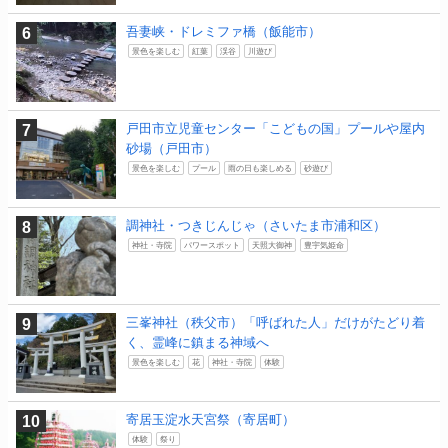
吾妻峡・ドレミファ橋（飯能市）
景色を楽しむ
紅葉
渓谷
川遊び
戸田市立児童センター「こどもの国」プールや屋内
砂場（戸田市）
景色を楽しむ
プール
雨の日も楽しめる
砂遊び
調神社・つきじんじゃ（さいたま市浦和区）
神社・寺院
パワースポット
天照大御神
豊宇気姫命
三峯神社（秩父市）「呼ばれた人」だけがたどり着
く、霊峰に鎮まる神域へ
景色を楽しむ
花
神社・寺院
体験
寄居玉淀水天宮祭（寄居町）
体験
祭り