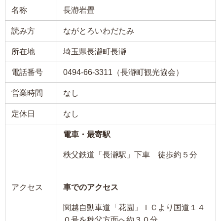
名称
長瀞岩畳
読み方
ながとろいわだたみ
所在地
埼玉県長瀞町長瀞
電話番号
0494-66-3311（長瀞町観光協会）
営業時間
なし
定休日
なし
電車・最寄駅
秩父鉄道「長瀞駅」下車 徒歩約５分
アクセス
車でのアクセス
関越自動車道「花園」ＩＣより国道１４
０号を秩父方面へ約３０分