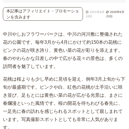
本記事はアフィリエイト・プロモーショ
2021年4月
2026年6月
ンを含みます
18日
23日
中川やしおフラワーパークは、中川の河川敷に整備された
花の公園です。毎年3月から4月にかけて約150本の花桃に
ピンクの花が咲き誇り、黄色い菜の花が彩りを添えます。
春のやわらかな日差しの中で広がる花々の景色は、多くの
訪問者を魅了しています。
花桃は桜よりも少し早めに見頃を迎え、例年3月上旬から下
旬が最盛期です。ピンクや白、紅色の花桃が土手沿いに咲
き並び、足もとには黄色い菜の花が広がる光景は、まさに
春爛漫といった風情です。桜の開花を待ちわびる春先に、
一足先に春の訪れを感じられるスポットとして親しまれて
います。写真撮影スポットとしても非常に人気がありま
す。