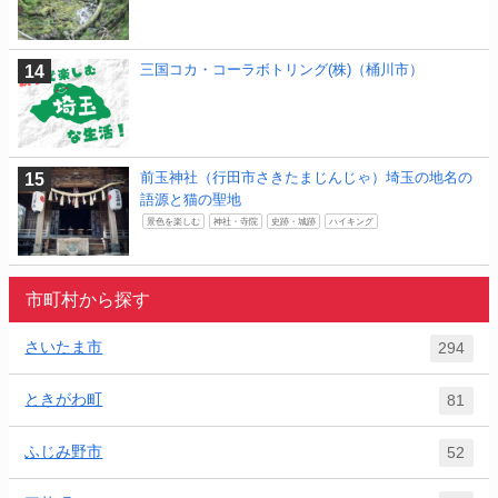
三国コカ・コーラボトリング(株)（桶川市）
前玉神社（行田市さきたまじんじゃ）埼玉の地名の
語源と猫の聖地
景色を楽しむ
神社・寺院
史跡・城跡
ハイキング
市町村から探す
さいたま市
294
ときがわ町
81
ふじみ野市
52