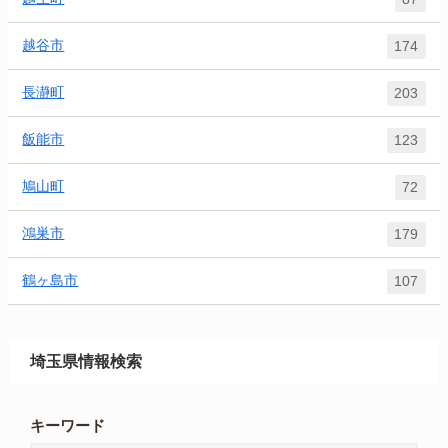
越谷市
174
長瀞町
203
飯能市
123
鳩山町
72
鴻巣市
179
鶴ヶ島市
107
埼玉県情報検索
キーワード