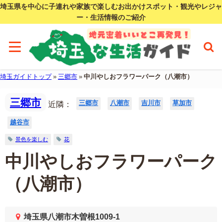
埼玉県を中心に子連れや家族で楽しむお出かけスポット・観光やレジャ
ー・生活情報のご紹介
埼玉ガイドトップ
»
三郷市
»
中川やしおフラワーパーク（八潮市）
三郷市
三郷市
八潮市
吉川市
草加市
近隣：
越谷市
景色を楽しむ
花
中川やしおフラワーパーク
（八潮市）
埼玉県八潮市木曽根1009-1