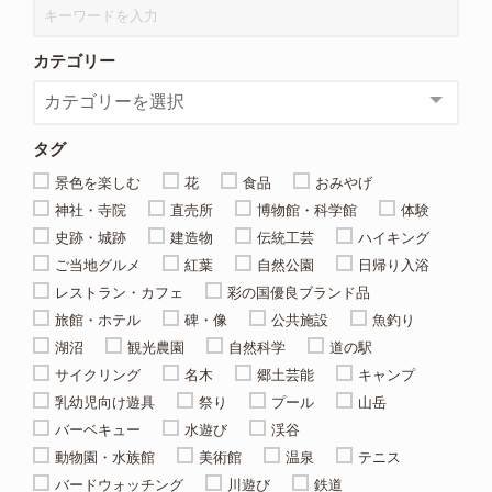
カテゴリー
タグ
景色を楽しむ
花
食品
おみやげ
神社・寺院
直売所
博物館・科学館
体験
史跡・城跡
建造物
伝統工芸
ハイキング
ご当地グルメ
紅葉
自然公園
日帰り入浴
レストラン・カフェ
彩の国優良ブランド品
旅館・ホテル
碑・像
公共施設
魚釣り
湖沼
観光農園
自然科学
道の駅
サイクリング
名木
郷土芸能
キャンプ
乳幼児向け遊具
祭り
プール
山岳
バーベキュー
水遊び
渓谷
動物園・水族館
美術館
温泉
テニス
バードウォッチング
川遊び
鉄道