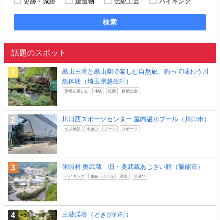
史跡・城跡
建造物
伝統工芸
ハイキング
検索
話題のスポット
黒山三滝と黒山園で楽しむ自然旅、釣って味わう川
魚体験（埼玉県越生町）
景色を楽しむ
体験
紅葉
自然公園
川口西スポーツセンター 屋内温水プール（川口市）
公共施設
水遊び
プール
スポーツ
休暇村 奥武蔵 旧・奥武蔵あじさい館（飯能市）
ハイキング
旅館・ホテル
温泉
川遊び
三波渓谷（ときがわ町）