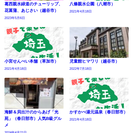
葛西親水緑道のチューリップ、
八條親水公園（八潮市）
花菖蒲、あじさい（越谷市）
2021年4月18日
2023年5月6日
小宮せんべい本舗（草加市）
児童館ヒマワリ（越谷市）
2021年4月18日
2022年7月18日
海鮮＆貝出汁のからあげ「光
かすかべ湯元温泉（春日部市）
苑」（春日部市）人気B級グル
2021年4月18日
メ
2024年4月21日