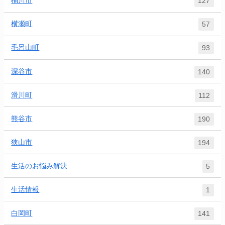
桶川市
127
横瀬町
57
毛呂山町
93
深谷市
140
滑川町
112
熊谷市
190
狭山市
194
生活のお悩み解決
5
生活情報
1
白岡町
141