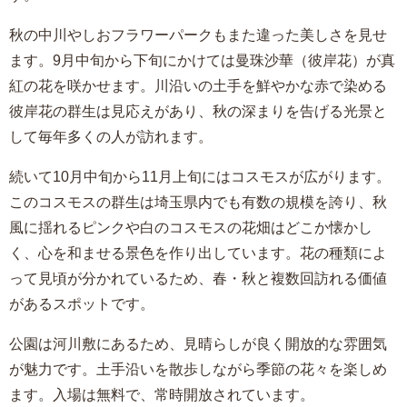
秋の中川やしおフラワーパークもまた違った美しさを見せ
ます。9月中旬から下旬にかけては曼珠沙華（彼岸花）が真
紅の花を咲かせます。川沿いの土手を鮮やかな赤で染める
彼岸花の群生は見応えがあり、秋の深まりを告げる光景と
して毎年多くの人が訪れます。
続いて10月中旬から11月上旬にはコスモスが広がります。
このコスモスの群生は埼玉県内でも有数の規模を誇り、秋
風に揺れるピンクや白のコスモスの花畑はどこか懐かし
く、心を和ませる景色を作り出しています。花の種類によ
って見頃が分かれているため、春・秋と複数回訪れる価値
があるスポットです。
公園は河川敷にあるため、見晴らしが良く開放的な雰囲気
が魅力です。土手沿いを散歩しながら季節の花々を楽しめ
ます。入場は無料で、常時開放されています。