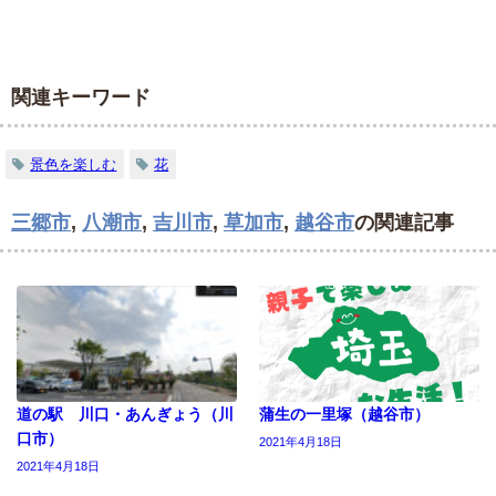
関連キーワード
景色を楽しむ
花
三郷市
,
八潮市
,
吉川市
,
草加市
,
越谷市
の関連記事
道の駅 川口・あんぎょう（川
蒲生の一里塚（越谷市）
口市）
2021年4月18日
2021年4月18日