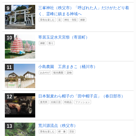
三峯神社（秩父市）「呼ばれた人」だけがたどり着
く、霊峰に鎮まる神域へ
景色を楽しむ
花
神社・寺院
体験
寄居玉淀水天宮祭（寄居町）
体験
祭り
小島農園 工房まきこ（桶川市）
おみやげ
観光農園
染物
日本製麦わら帽子の「田中帽子店」（春日部市）
直売所
伝統工芸
特産品
ファッション
荒川源流点（秩父市）
景色を楽しむ
碑・像
渓谷