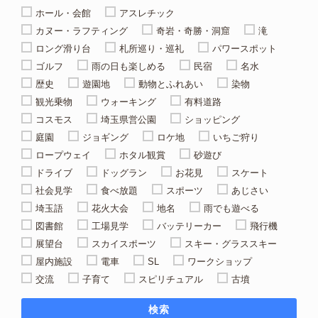
ホール・会館
アスレチック
カヌー・ラフティング
奇岩・奇勝・洞窟
滝
ロング滑り台
札所巡り・巡礼
パワースポット
ゴルフ
雨の日も楽しめる
民宿
名水
歴史
遊園地
動物とふれあい
染物
観光乗物
ウォーキング
有料道路
コスモス
埼玉県営公園
ショッピング
庭園
ジョギング
ロケ地
いちご狩り
ロープウェイ
ホタル観賞
砂遊び
ドライブ
ドッグラン
お花見
スケート
社会見学
食べ放題
スポーツ
あじさい
埼玉語
花火大会
地名
雨でも遊べる
図書館
工場見学
バッテリーカー
飛行機
展望台
スカイスポーツ
スキー・グラススキー
屋内施設
電車
SL
ワークショップ
交流
子育て
スピリチュアル
古墳
検索