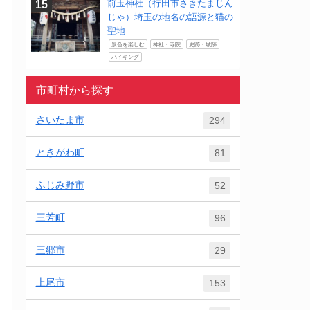
前玉神社（行田市さきたまじん
じゃ）埼玉の地名の語源と猫の
聖地
景色を楽しむ
神社・寺院
史跡・城跡
ハイキング
市町村から探す
さいたま市
294
ときがわ町
81
ふじみ野市
52
三芳町
96
三郷市
29
上尾市
153