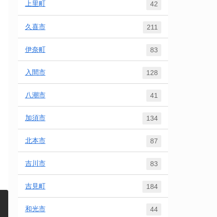
上里町
42
久喜市
211
伊奈町
83
入間市
128
八潮市
41
加須市
134
北本市
87
吉川市
83
吉見町
184
和光市
44