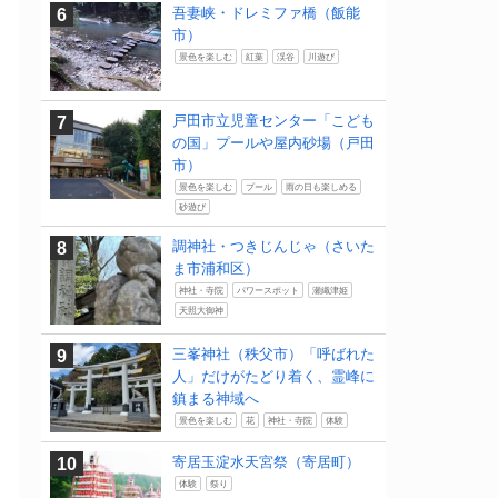
吾妻峡・ドレミファ橋（飯能
市）
景色を楽しむ
紅葉
渓谷
川遊び
戸田市立児童センター「こども
の国」プールや屋内砂場（戸田
市）
景色を楽しむ
プール
雨の日も楽しめる
砂遊び
調神社・つきじんじゃ（さいた
ま市浦和区）
神社・寺院
パワースポット
瀬織津姫
天照大御神
三峯神社（秩父市）「呼ばれた
人」だけがたどり着く、霊峰に
鎮まる神域へ
景色を楽しむ
花
神社・寺院
体験
寄居玉淀水天宮祭（寄居町）
体験
祭り