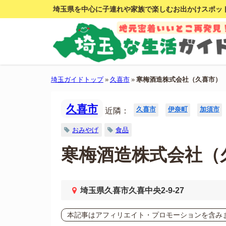
埼玉県を中心に子連れや家族で楽しむお出かけスポッ
埼玉ガイドトップ
»
久喜市
»
寒梅酒造株式会社（久喜市）
久喜市
久喜市
伊奈町
加須市
近隣：
おみやげ
食品
寒梅酒造株式会社（
埼玉県久喜市久喜中央2-9-27
本記事はアフィリエイト・プロモーションを含み