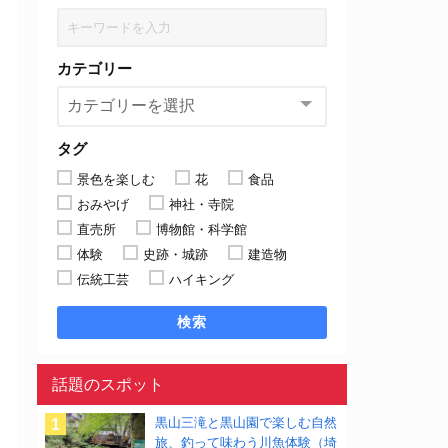
カテゴリー
タグ
景色を楽しむ
花
食品
おみやげ
神社・寺院
直売所
博物館・科学館
体験
史跡・城跡
建造物
伝統工芸
ハイキング
検索
話題のスポット
黒山三滝と黒山園で楽しむ自然
旅、釣って味わう川魚体験（埼