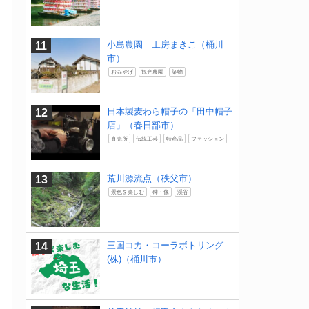
小島農園 工房まきこ（桶川
市）
おみやげ
観光農園
染物
日本製麦わら帽子の「田中帽子
店」（春日部市）
直売所
伝統工芸
特産品
ファッション
荒川源流点（秩父市）
景色を楽しむ
碑・像
渓谷
三国コカ・コーラボトリング
(株)（桶川市）