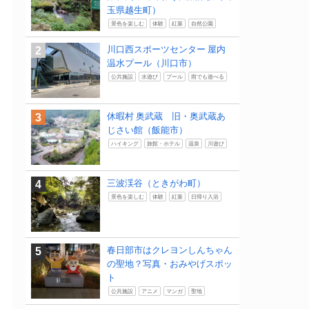
玉県越生町）
景色を楽しむ
体験
紅葉
自然公園
川口西スポーツセンター 屋内
温水プール（川口市）
公共施設
水遊び
プール
雨でも遊べる
休暇村 奥武蔵 旧・奥武蔵あ
じさい館（飯能市）
ハイキング
旅館・ホテル
温泉
川遊び
三波渓谷（ときがわ町）
景色を楽しむ
体験
紅葉
日帰り入浴
春日部市はクレヨンしんちゃん
の聖地？写真・おみやげスポッ
ト
公共施設
アニメ
マンガ
聖地