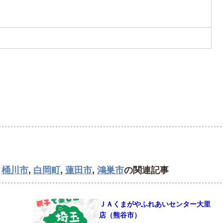
,
桶川市
,
白岡町
,
蓮田市
,
鴻巣市
の関連記事
ＪＡくまがやふれあいセンター大里
店（熊谷市）