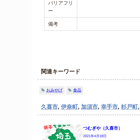
バリアフリ
ー
備考
関連キーワード
おみやげ
食品
久喜市
,
伊奈町
,
加須市
,
幸手市
,
杉戸町
つむぎや（久喜市）
2021年4月18日