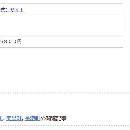
公式）サイト
料/８００円
町
,
美里町
,
長瀞町
の関連記事