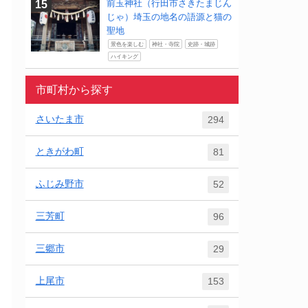
前玉神社（行田市さきたまじん
じゃ）埼玉の地名の語源と猫の
聖地
景色を楽しむ
神社・寺院
史跡・城跡
ハイキング
市町村から探す
さいたま市
294
ときがわ町
81
ふじみ野市
52
三芳町
96
三郷市
29
上尾市
153