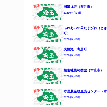
国済禅寺（深谷市）
2021年4月18日
ふれあいの里たまがわ（とき
町）
2021年4月18日
夫婦滝（寄居町）
2021年4月18日
競進社模範蚕室（本庄市）
2021年4月18日
寄居農産物直売センター（寄
2021年4月18日