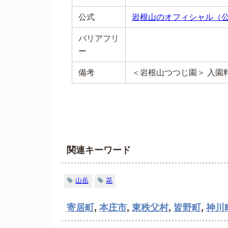
公式
岩根山のオフィシャル（
バリアフリ
ー
備考
＜岩根山つつじ園＞ 入園
関連キーワード
山岳
花
寄居町
,
本庄市
,
東秩父村
,
皆野町
,
神川