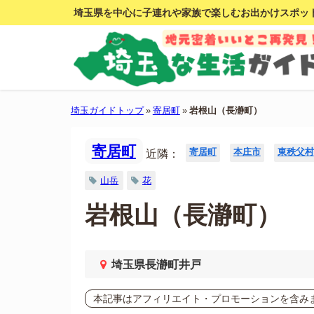
埼玉県を中心に子連れや家族で楽しむお出かけスポッ
埼玉ガイドトップ
»
寄居町
»
岩根山（長瀞町）
寄居町
寄居町
本庄市
東秩父村
近隣：
山岳
花
岩根山（長瀞町）
埼玉県長瀞町井戸
本記事はアフィリエイト・プロモーションを含み