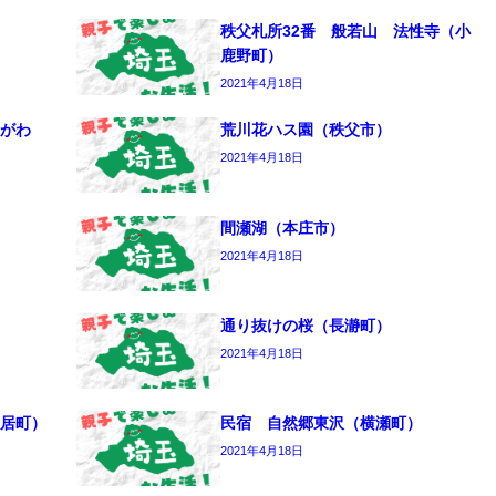
秩父札所32番 般若山 法性寺（小
鹿野町）
2021年4月18日
がわ
荒川花ハス園（秩父市）
2021年4月18日
間瀬湖（本庄市）
2021年4月18日
通り抜けの桜（長瀞町）
2021年4月18日
居町）
民宿 自然郷東沢（横瀬町）
2021年4月18日