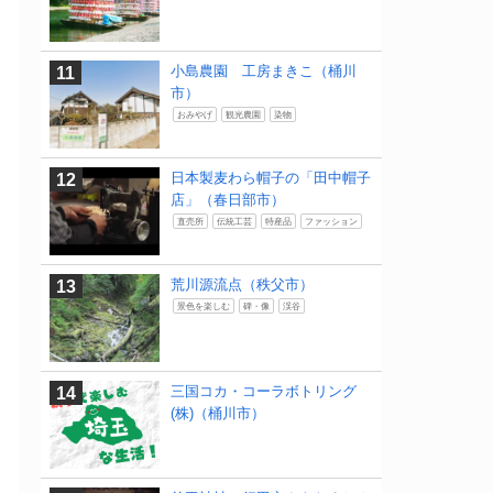
小島農園 工房まきこ（桶川
市）
おみやげ
観光農園
染物
日本製麦わら帽子の「田中帽子
店」（春日部市）
直売所
伝統工芸
特産品
ファッション
荒川源流点（秩父市）
景色を楽しむ
碑・像
渓谷
三国コカ・コーラボトリング
(株)（桶川市）