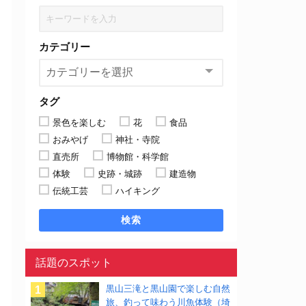
カテゴリー
タグ
景色を楽しむ
花
食品
おみやげ
神社・寺院
直売所
博物館・科学館
体験
史跡・城跡
建造物
伝統工芸
ハイキング
検索
話題のスポット
黒山三滝と黒山園で楽しむ自然
旅、釣って味わう川魚体験（埼