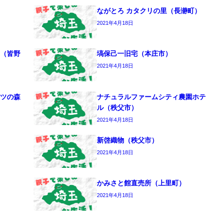
ながとろ カタクリの里（長瀞町）
2021年4月18日
（皆野
塙保己一旧宅（本庄市）
2021年4月18日
ツの森
ナチュラルファームシティ農園ホテ
ル（秩父市）
2021年4月18日
新啓織物（秩父市）
2021年4月18日
かみさと館直売所（上里町）
2021年4月18日