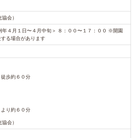
観光協会）
例年４月１日〜４月中旬＞ ８：００〜１７：００ ※開園
後する場合があります
 徒歩約６０分
Ｃより約６０分
観光協会）