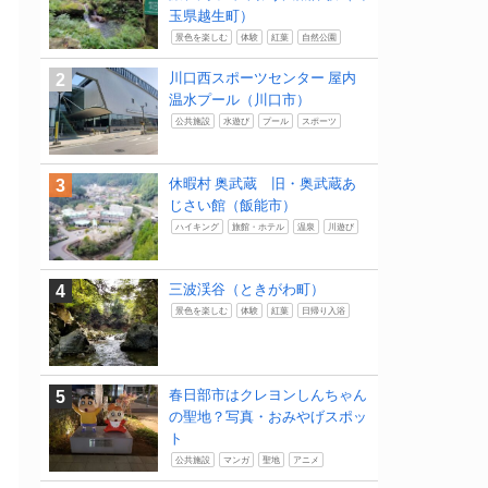
玉県越生町）
景色を楽しむ
体験
紅葉
自然公園
川口西スポーツセンター 屋内
温水プール（川口市）
公共施設
水遊び
プール
スポーツ
休暇村 奥武蔵 旧・奥武蔵あ
じさい館（飯能市）
ハイキング
旅館・ホテル
温泉
川遊び
三波渓谷（ときがわ町）
景色を楽しむ
体験
紅葉
日帰り入浴
春日部市はクレヨンしんちゃん
の聖地？写真・おみやげスポッ
ト
公共施設
マンガ
聖地
アニメ