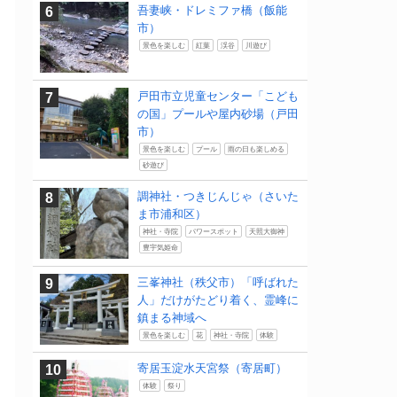
吾妻峡・ドレミファ橋（飯能
市）
景色を楽しむ
紅葉
渓谷
川遊び
戸田市立児童センター「こども
の国」プールや屋内砂場（戸田
市）
景色を楽しむ
プール
雨の日も楽しめる
砂遊び
調神社・つきじんじゃ（さいた
ま市浦和区）
神社・寺院
パワースポット
天照大御神
豊宇気姫命
三峯神社（秩父市）「呼ばれた
人」だけがたどり着く、霊峰に
鎮まる神域へ
景色を楽しむ
花
神社・寺院
体験
寄居玉淀水天宮祭（寄居町）
体験
祭り