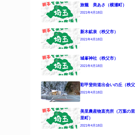
旅籠 美あさ（横瀬町）
2021年4月18日
新木鉱泉（秩父市）
2021年4月18日
城峯神社（秩父市）
2021年4月18日
彩甲斐街道出会いの丘（秩父
2021年4月18日
美里農産物直売所（万葉の里
里町）
2021年4月18日