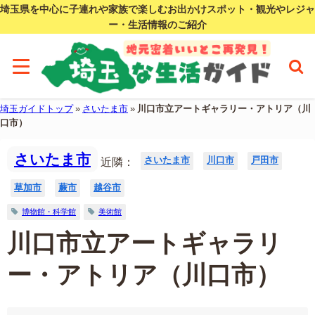
埼玉県を中心に子連れや家族で楽しむお出かけスポット・観光やレジャ
ー・生活情報のご紹介
埼玉ガイドトップ
»
さいたま市
»
川口市立アートギャラリー・アトリア（川
口市）
さいたま市
さいたま市
川口市
戸田市
近隣：
草加市
蕨市
越谷市
博物館・科学館
美術館
川口市立アートギャラリ
ー・アトリア（川口市）