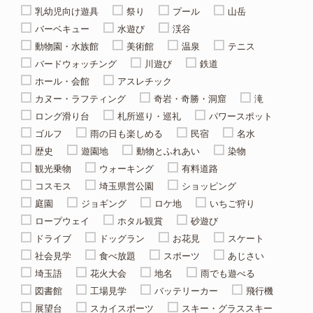
乳幼児向け遊具
祭り
プール
山岳
バーベキュー
水遊び
渓谷
動物園・水族館
美術館
温泉
テニス
バードウォッチング
川遊び
鉄道
ホール・会館
アスレチック
カヌー・ラフティング
奇岩・奇勝・洞窟
滝
ロング滑り台
札所巡り・巡礼
パワースポット
ゴルフ
雨の日も楽しめる
民宿
名水
歴史
遊園地
動物とふれあい
染物
観光乗物
ウォーキング
有料道路
コスモス
埼玉県営公園
ショッピング
庭園
ジョギング
ロケ地
いちご狩り
ロープウェイ
ホタル観賞
砂遊び
ドライブ
ドッグラン
お花見
スケート
社会見学
食べ放題
スポーツ
あじさい
埼玉語
花火大会
地名
雨でも遊べる
図書館
工場見学
バッテリーカー
飛行機
展望台
スカイスポーツ
スキー・グラススキー