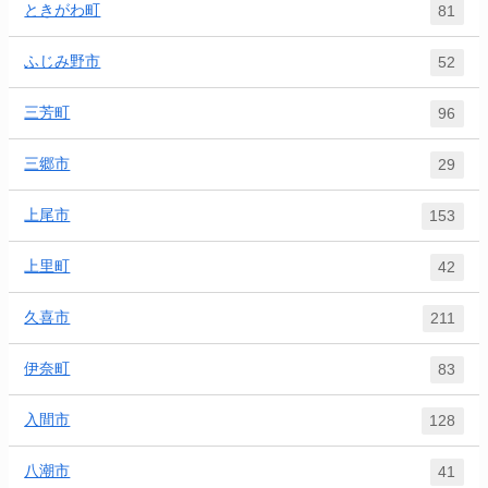
ときがわ町
81
ふじみ野市
52
三芳町
96
三郷市
29
上尾市
153
上里町
42
久喜市
211
伊奈町
83
入間市
128
八潮市
41