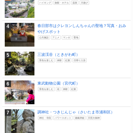
ハイキング
旅館・ホテル
温泉
川遊び
春日部市はクレヨンしんちゃんの聖地？写真・おみ
やげスポット
公共施設
アニメ
マンガ
聖地
三波渓谷（ときがわ町）
景色を楽しむ
体験
紅葉
日帰り入浴
東武動物公園（宮代町）
景色を楽しむ
花
体験
紅葉
調神社・つきじんじゃ（さいたま市浦和区）
神社・寺院
パワースポット
瀬織津姫
天照大御神