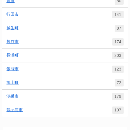
蕨市
80
行田市
141
越生町
87
越谷市
174
長瀞町
203
飯能市
123
鳩山町
72
鴻巣市
179
鶴ヶ島市
107