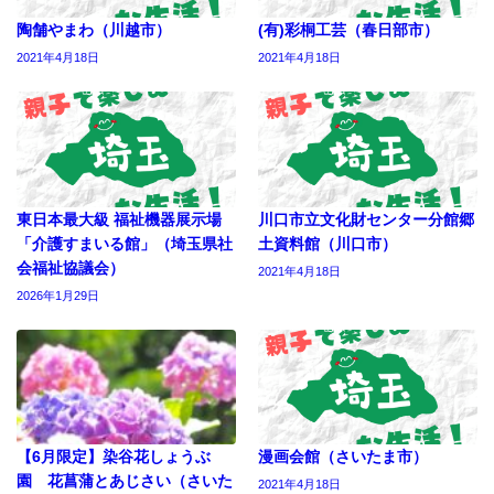
陶舗やまわ（川越市）
(有)彩桐工芸（春日部市）
2021年4月18日
2021年4月18日
東日本最大級 福祉機器展示場
川口市立文化財センター分館郷
「介護すまいる館」（埼玉県社
土資料館（川口市）
会福祉協議会）
2021年4月18日
2026年1月29日
【6月限定】染谷花しょうぶ
漫画会館（さいたま市）
園 花菖蒲とあじさい（さいた
2021年4月18日