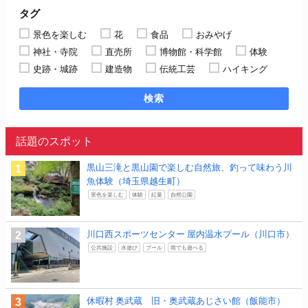
タグ
景色を楽しむ
花
食品
おみやげ
神社・寺院
直売所
博物館・科学館
体験
史跡・城跡
建造物
伝統工芸
ハイキング
検索
話題のスポット
黒山三滝と黒山園で楽しむ自然旅、釣って味わう川
魚体験（埼玉県越生町）
景色を楽しむ
体験
紅葉
自然公園
川口西スポーツセンター 屋内温水プール（川口市）
公共施設
水遊び
プール
雨でも遊べる
休暇村 奥武蔵 旧・奥武蔵あじさい館（飯能市）