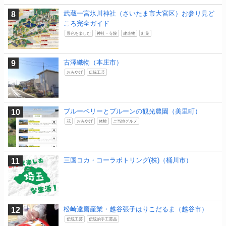
武蔵一宮氷川神社（さいたま市大宮区）お参り見ど
ころ完全ガイド
景色を楽しむ
神社・寺院
建造物
紅葉
古澤織物（本庄市）
おみやげ
伝統工芸
ブルーベリーとプルーンの観光農園（美里町）
花
おみやげ
体験
ご当地グルメ
三国コカ・コーラボトリング(株)（桶川市）
松崎達磨産業・越谷張子はりこだるま（越谷市）
伝統工芸
伝統的手工芸品