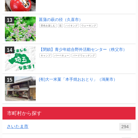
菖蒲の萩の径（久喜市）
景色を楽しむ
花
ハイキング
ウォーキング
【閉鎖】青少年総合野外活動センター（秩父市）
キャンプ
バーベキュー
バードウォッチング
(有)大一米菓「本手焼おおとり」（鴻巣市）
市町村から探す
さいたま市
294