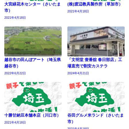
大宮緑花木センター（さいたま
(株)渡辺教具製作所（草加市）
市）
2021年4月18日
2021年4月18日
越谷市の田んぼアート（埼玉県
「文明堂 壹番舘 春日部店」工
越谷市）
場直売で割安カステラ
2022年6月22日
2024年4月21日
十勝甘納豆本舗本店（川口市）
谷田グルメ米ランド（さいたま
市）
2021年4月18日
2021年4月18日