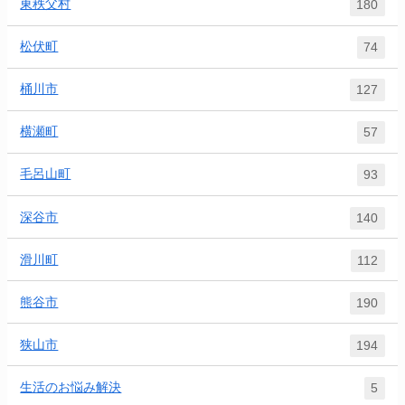
東秩父村
180
松伏町
74
桶川市
127
横瀬町
57
毛呂山町
93
深谷市
140
滑川町
112
熊谷市
190
狭山市
194
生活のお悩み解決
5