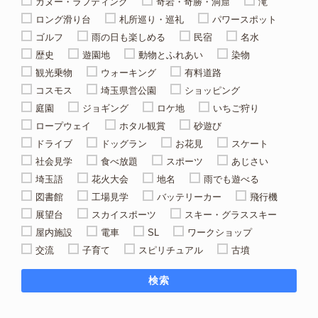
カヌー・ラフティング
奇岩・奇勝・洞窟
滝
ロング滑り台
札所巡り・巡礼
パワースポット
ゴルフ
雨の日も楽しめる
民宿
名水
歴史
遊園地
動物とふれあい
染物
観光乗物
ウォーキング
有料道路
コスモス
埼玉県営公園
ショッピング
庭園
ジョギング
ロケ地
いちご狩り
ロープウェイ
ホタル観賞
砂遊び
ドライブ
ドッグラン
お花見
スケート
社会見学
食べ放題
スポーツ
あじさい
埼玉語
花火大会
地名
雨でも遊べる
図書館
工場見学
バッテリーカー
飛行機
展望台
スカイスポーツ
スキー・グラススキー
屋内施設
電車
SL
ワークショップ
交流
子育て
スピリチュアル
古墳
検索