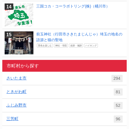
三国コカ・コーラボトリング(株)（桶川市）
前玉神社（行田市さきたまじんじゃ）埼玉の地名の
語源と猫の聖地
景色を楽しむ
神社・寺院
史跡・城跡
ハイキング
市町村から探す
さいたま市
294
ときがわ町
81
ふじみ野市
52
三芳町
96