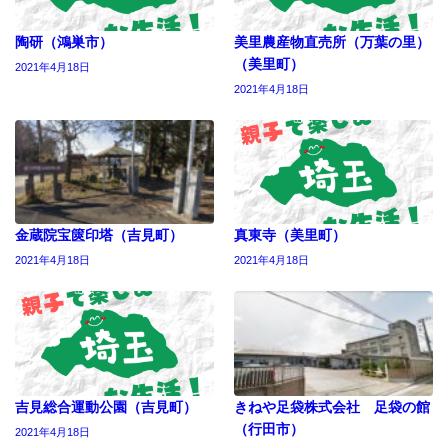
陶研（鴻巣市）
美里農産物直売所（万葉の里）
（美里町）
2021年4月18日
2021年4月18日
金蔵院宝篋印塔（吉見町）
真東寺（美里町）
2021年4月18日
2021年4月18日
吉見総合運動公園（吉見町）
きねや足袋株式会社 足袋の館
（行田市）
2021年4月18日