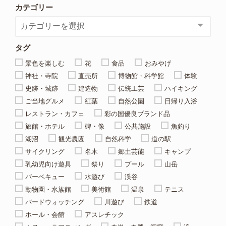
カテゴリー
タグ
景色を楽しむ
花
食品
おみやげ
神社・寺院
直売所
博物館・科学館
体験
史跡・城跡
建造物
伝統工芸
ハイキング
ご当地グルメ
紅葉
自然公園
日帰り入浴
レストラン・カフェ
彩の国優良ブランド品
旅館・ホテル
碑・像
公共施設
魚釣り
湖沼
観光農園
自然科学
道の駅
サイクリング
名木
郷土芸能
キャンプ
乳幼児向け遊具
祭り
プール
山岳
バーベキュー
水遊び
渓谷
動物園・水族館
美術館
温泉
テニス
バードウォッチング
川遊び
鉄道
ホール・会館
アスレチック