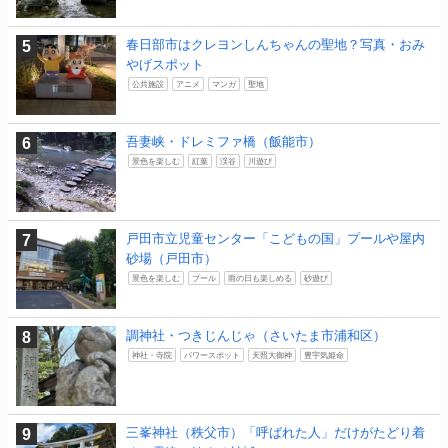
春日部市はクレヨンしんちゃんの聖地？写真・おみ
やげスポット
公共施設
アニメ
マンガ
聖地
吾妻峡・ドレミファ橋（飯能市）
景色を楽しむ
紅葉
渓谷
川遊び
戸田市立児童センター「こどもの国」プールや屋内
砂場（戸田市）
景色を楽しむ
プール
雨の日も楽しめる
砂遊び
調神社・つきじんじゃ（さいたま市浦和区）
神社・寺院
パワースポット
天照大御神
豊宇気姫命
三峯神社（秩父市）「呼ばれた人」だけがたどり着