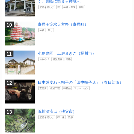
く、霊峰に鎮まる神域へ
景色を楽しむ
花
神社・寺院
体験
寄居玉淀水天宮祭（寄居町）
体験
祭り
小島農園 工房まきこ（桶川市）
おみやげ
観光農園
染物
日本製麦わら帽子の「田中帽子店」（春日部市）
直売所
伝統工芸
特産品
ファッション
荒川源流点（秩父市）
景色を楽しむ
碑・像
渓谷