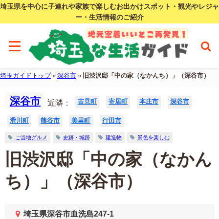
埼玉県を中心に子連れや家族で楽しむお出かけスポット・観光やレジャ
ー・生活情報のご紹介
埼玉ガイドトップ
»
深谷市
»
旧渋沢邸「中の家（なかんち）」（深谷市）
深谷市
吉見町
寄居町
本庄市
深谷市
近隣：
滑川町
熊谷市
美里町
行田市
ご当地グルメ
史跡・城跡
建造物
景色を楽しむ
旧渋沢邸「中の家（なかん
ち）」（深谷市）
埼玉県深谷市血洗島247-1