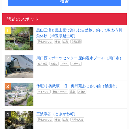
検索
話題のスポット
黒山三滝と黒山園で楽しむ自然旅、釣って味わう川
魚体験（埼玉県越生町）
景色を楽しむ
体験
紅葉
自然公園
川口西スポーツセンター 屋内温水プール（川口市）
公共施設
水遊び
プール
スポーツ
休暇村 奥武蔵 旧・奥武蔵あじさい館（飯能市）
ハイキング
旅館・ホテル
温泉
川遊び
三波渓谷（ときがわ町）
景色を楽しむ
体験
紅葉
日帰り入浴