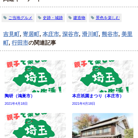
ご当地グルメ
史跡・城跡
建造物
景色を楽しむ
吉見町
,
寄居町
,
本庄市
,
深谷市
,
滑川町
,
熊谷市
,
美里
町
,
行田市
の関連記事
陶研（鴻巣市）
本庄祇園まつり（本庄市）
2021年4月18日
2021年4月18日