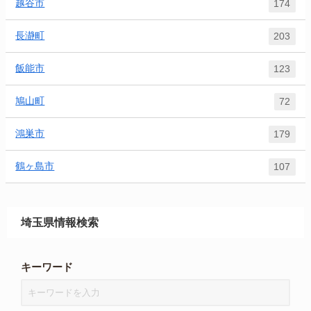
越谷市
174
長瀞町
203
飯能市
123
鳩山町
72
鴻巣市
179
鶴ヶ島市
107
埼玉県情報検索
キーワード