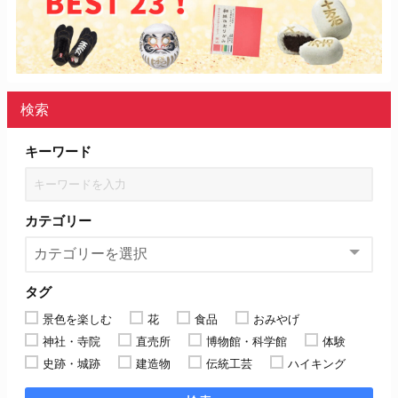
検索
キーワード
カテゴリー
タグ
景色を楽しむ
花
食品
おみやげ
神社・寺院
直売所
博物館・科学館
体験
史跡・城跡
建造物
伝統工芸
ハイキング