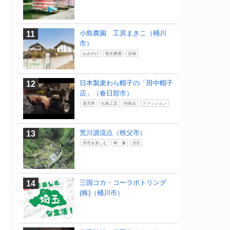
小島農園 工房まきこ（桶川
市）
おみやげ
観光農園
染物
日本製麦わら帽子の「田中帽子
店」（春日部市）
直売所
伝統工芸
特産品
ファッション
荒川源流点（秩父市）
景色を楽しむ
碑・像
渓谷
三国コカ・コーラボトリング
(株)（桶川市）