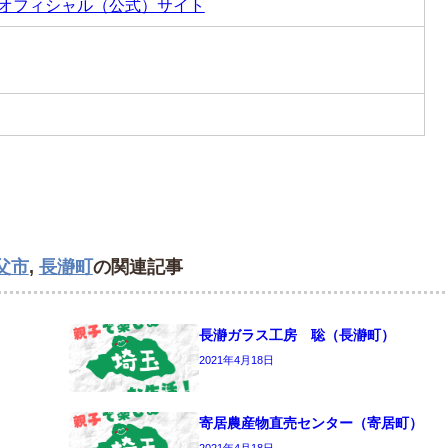
のオフィシャル（公式）サイト
父市
,
長瀞町
の関連記事
長瀞ガラス工房 聡（長瀞町）
2021年4月18日
寄居農産物直売センター（寄居町）
2021年4月18日