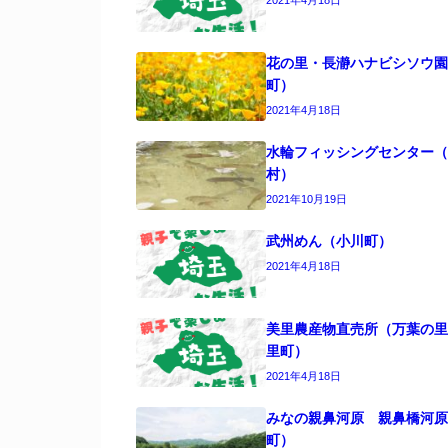
花の里・長瀞ハナビシソウ園
町）
2021年4月18日
水輪フィッシングセンター（
村）
2021年10月19日
武州めん（小川町）
2021年4月18日
美里農産物直売所（万葉の里
里町）
2021年4月18日
みなの親鼻河原 親鼻橋河原
町）