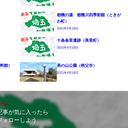
都幾の湯 都幾川四季彩館（ときが
わ町）
2021年4月18日
十条条里遺跡（美里町）
2021年4月18日
料館）
美の山公園（秩父市）
2021年4月18日
記事が気に入ったら
フォローしよう