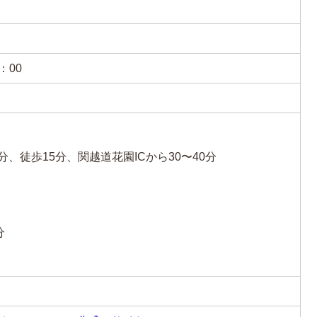
：00
、徒歩15分、関越道花園ICから30〜40分
分