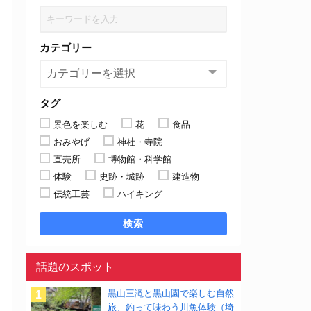
カテゴリー
タグ
景色を楽しむ
花
食品
おみやげ
神社・寺院
直売所
博物館・科学館
体験
史跡・城跡
建造物
伝統工芸
ハイキング
検索
話題のスポット
黒山三滝と黒山園で楽しむ自然
旅、釣って味わう川魚体験（埼