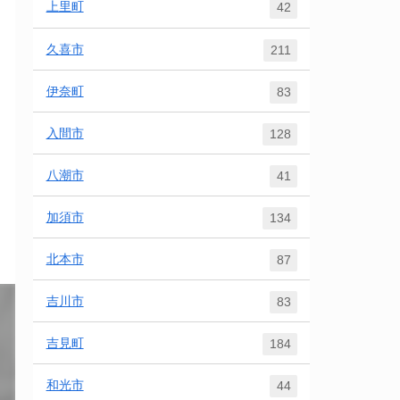
上里町
42
久喜市
211
伊奈町
83
入間市
128
八潮市
41
加須市
134
北本市
87
吉川市
83
吉見町
184
和光市
44