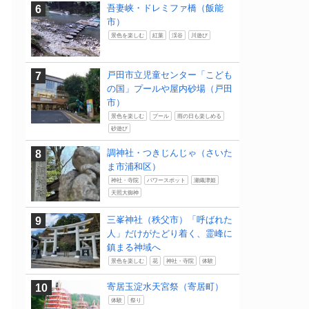
吾妻峡・ドレミファ橋（飯能
市）
景色を楽しむ
紅葉
渓谷
川遊び
戸田市立児童センター「こども
の国」プールや屋内砂場（戸田
市）
景色を楽しむ
プール
雨の日も楽しめる
砂遊び
調神社・つきじんじゃ（さいた
ま市浦和区）
神社・寺院
パワースポット
瀬織津姫
天照大御神
三峯神社（秩父市）「呼ばれた
人」だけがたどり着く、霊峰に
鎮まる神域へ
景色を楽しむ
花
神社・寺院
体験
寄居玉淀水天宮祭（寄居町）
体験
祭り