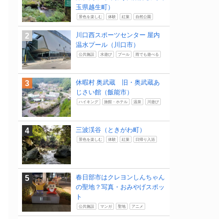
玉県越生町）
景色を楽しむ
体験
紅葉
自然公園
川口西スポーツセンター 屋内
温水プール（川口市）
公共施設
水遊び
プール
雨でも遊べる
休暇村 奥武蔵 旧・奥武蔵あ
じさい館（飯能市）
ハイキング
旅館・ホテル
温泉
川遊び
三波渓谷（ときがわ町）
景色を楽しむ
体験
紅葉
日帰り入浴
春日部市はクレヨンしんちゃん
の聖地？写真・おみやげスポッ
ト
公共施設
マンガ
聖地
アニメ