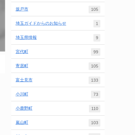
坂戸市
105
埼玉ガイドからのお知らせ
1
埼玉県情報
9
宮代町
99
寄居町
105
富士見市
133
小川町
73
小鹿野町
110
嵐山町
103