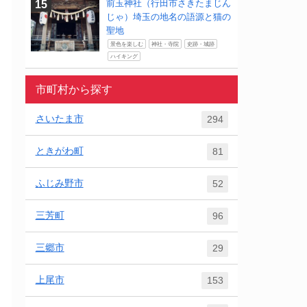
前玉神社（行田市さきたまじん
じゃ）埼玉の地名の語源と猫の
聖地
景色を楽しむ
神社・寺院
史跡・城跡
ハイキング
市町村から探す
さいたま市
294
ときがわ町
81
ふじみ野市
52
三芳町
96
三郷市
29
上尾市
153