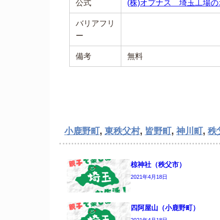
公式
(株)オプナス 埼玉工場
バリアフリ
ー
備考
無料
小鹿野町
,
東秩父村
,
皆野町
,
神川町
,
秩
椋神社（秩父市）
2021年4月18日
四阿屋山（小鹿野町）
2021年4月18日