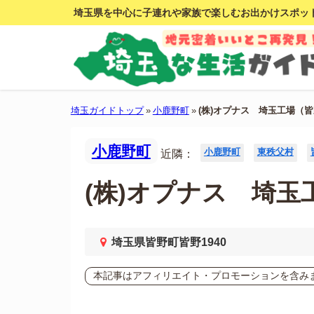
埼玉県を中心に子連れや家族で楽しむお出かけスポッ
埼玉ガイドトップ
»
小鹿野町
»
(株)オプナス 埼玉工場（
小鹿野町
小鹿野町
東秩父村
近隣：
(株)オプナス 埼玉
埼玉県皆野町皆野1940
本記事はアフィリエイト・プロモーションを含み