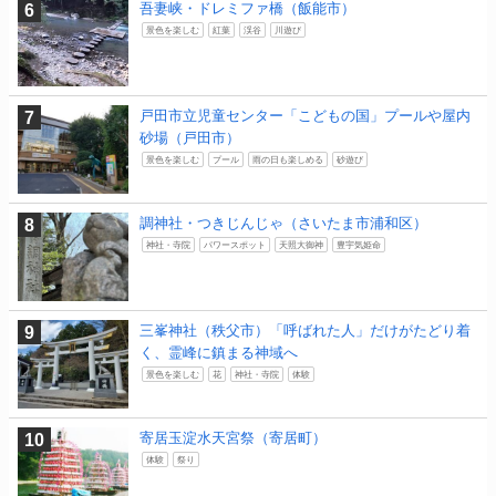
吾妻峡・ドレミファ橋（飯能市）
景色を楽しむ
紅葉
渓谷
川遊び
戸田市立児童センター「こどもの国」プールや屋内
砂場（戸田市）
景色を楽しむ
プール
雨の日も楽しめる
砂遊び
調神社・つきじんじゃ（さいたま市浦和区）
神社・寺院
パワースポット
天照大御神
豊宇気姫命
三峯神社（秩父市）「呼ばれた人」だけがたどり着
く、霊峰に鎮まる神域へ
景色を楽しむ
花
神社・寺院
体験
寄居玉淀水天宮祭（寄居町）
体験
祭り