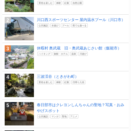
景色を楽しむ
体験
紅葉
自然公園
川口西スポーツセンター 屋内温水プール（川口市）
公共施設
水遊び
プール
雨でも遊べる
休暇村 奥武蔵 旧・奥武蔵あじさい館（飯能市）
ハイキング
旅館・ホテル
温泉
川遊び
三波渓谷（ときがわ町）
景色を楽しむ
体験
紅葉
日帰り入浴
春日部市はクレヨンしんちゃんの聖地？写真・おみ
やげスポット
公共施設
マンガ
聖地
アニメ