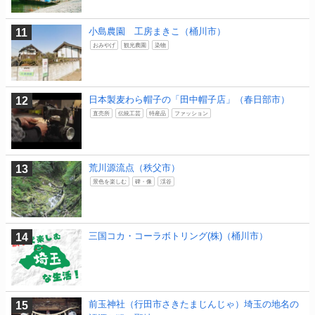
小島農園 工房まきこ（桶川市）
おみやげ
観光農園
染物
日本製麦わら帽子の「田中帽子店」（春日部市）
直売所
伝統工芸
特産品
ファッション
荒川源流点（秩父市）
景色を楽しむ
碑・像
渓谷
三国コカ・コーラボトリング(株)（桶川市）
前玉神社（行田市さきたまじんじゃ）埼玉の地名の