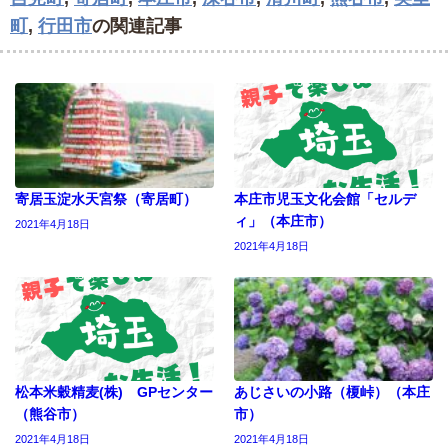
町
,
行田市
の関連記事
寄居玉淀水天宮祭（寄居町）
本庄市児玉文化会館「セルデ
ィ」（本庄市）
2021年4月18日
2021年4月18日
松本米穀精麦(株) GPセンター
あじさいの小路（榎峠）（本庄
（熊谷市）
市）
2021年4月18日
2021年4月18日