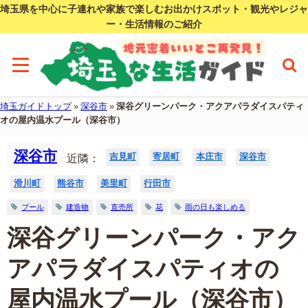
埼玉県を中心に子連れや家族で楽しむお出かけスポット・観光やレジャ
ー・生活情報のご紹介
埼玉ガイドトップ
»
深谷市
»
深谷グリーンパーク・アクアパラダイスパティ
オの屋内温水プール（深谷市）
深谷市
吉見町
寄居町
本庄市
深谷市
近隣：
滑川町
熊谷市
美里町
行田市
プール
建造物
直売所
花
雨の日も楽しめる
深谷グリーンパーク・アク
アパラダイスパティオの
屋内温水プール（深谷市）