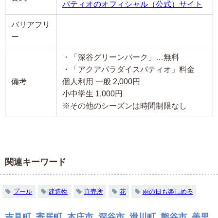
パティオのオフィシャル（公式）サイト
バリアフリ
ー
・「深谷グリーンパーク」…無料
・「アクアパラダイスパティオ」料金
備考
個人利用 一般 2,000円
小中学生 1,000円
※その他のシーズンは時間制限なし
関連キーワード
プール
建造物
直売所
花
雨の日も楽しめる
吉見町
,
寄居町
,
本庄市
,
深谷市
,
滑川町
,
熊谷市
,
美里