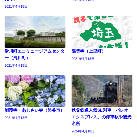
2021年4月18日
滑川町エコミュージアムセンタ
陽雲寺（上里町）
ー（滑川町）
2021年4月18日
2021年4月18日
能護寺・あじさい寺（熊谷市）
秩父鉄道人気SL列車「パレオ
エクスプレス」の停車駅や観光
2021年4月18日
名所
2024年4月18日