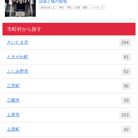
語源と猫の聖地
景色を楽しむ
神社・寺院
史跡・城跡
ハイキング
市町村から探す
さいたま市
294
ときがわ町
81
ふじみ野市
52
三芳町
96
三郷市
29
上尾市
153
上里町
42