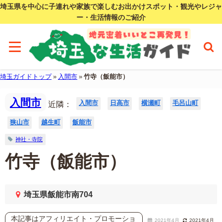
埼玉県を中心に子連れや家族で楽しむお出かけスポット・観光やレジャ
ー・生活情報のご紹介
埼玉ガイドトップ
»
入間市
»
竹寺（飯能市）
入間市
入間市
日高市
横瀬町
毛呂山町
近隣：
狭山市
越生町
飯能市
神社・寺院
竹寺（飯能市）
埼玉県飯能市南704
本記事はアフィリエイト・プロモーショ
2021年4月
2021年4月