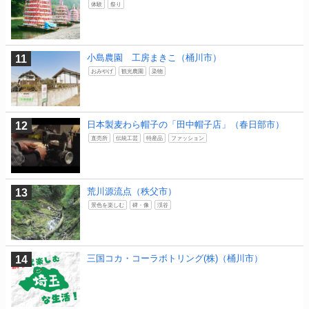
体験
祭り
小島農園 工房まきこ（桶川市）
おみやげ
観光農園
染物
日本製麦わら帽子の「田中帽子店」（春日部市）
直売所
伝統工芸
特産品
ファッション
荒川源流点（秩父市）
景色を楽しむ
碑・像
渓谷
三国コカ・コーラボトリング(株)（桶川市）