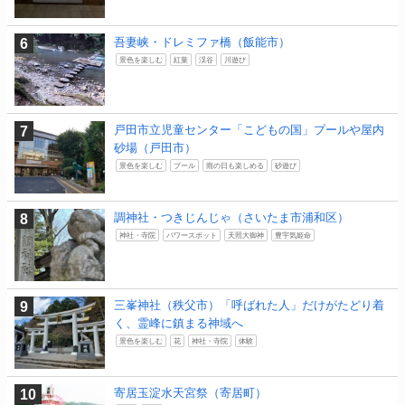
吾妻峡・ドレミファ橋（飯能市）
景色を楽しむ
紅葉
渓谷
川遊び
戸田市立児童センター「こどもの国」プールや屋内
砂場（戸田市）
景色を楽しむ
プール
雨の日も楽しめる
砂遊び
調神社・つきじんじゃ（さいたま市浦和区）
神社・寺院
パワースポット
天照大御神
豊宇気姫命
三峯神社（秩父市）「呼ばれた人」だけがたどり着
く、霊峰に鎮まる神域へ
景色を楽しむ
花
神社・寺院
体験
寄居玉淀水天宮祭（寄居町）