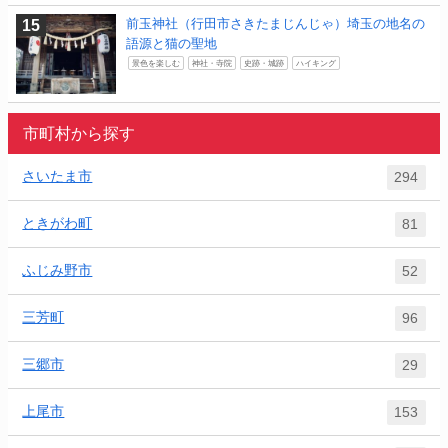
前玉神社（行田市さきたまじんじゃ）埼玉の地名の
語源と猫の聖地
景色を楽しむ
神社・寺院
史跡・城跡
ハイキング
市町村から探す
さいたま市
294
ときがわ町
81
ふじみ野市
52
三芳町
96
三郷市
29
上尾市
153