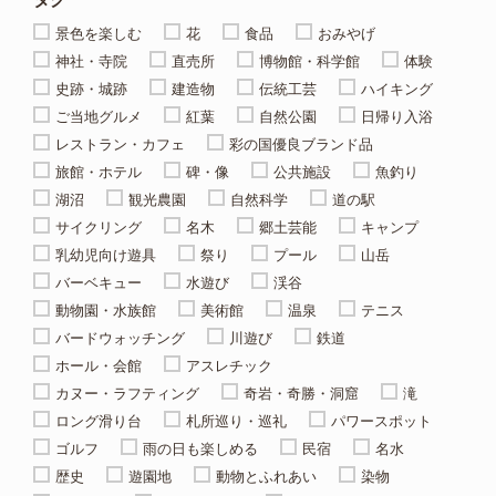
景色を楽しむ
花
食品
おみやげ
神社・寺院
直売所
博物館・科学館
体験
史跡・城跡
建造物
伝統工芸
ハイキング
ご当地グルメ
紅葉
自然公園
日帰り入浴
レストラン・カフェ
彩の国優良ブランド品
旅館・ホテル
碑・像
公共施設
魚釣り
湖沼
観光農園
自然科学
道の駅
サイクリング
名木
郷土芸能
キャンプ
乳幼児向け遊具
祭り
プール
山岳
バーベキュー
水遊び
渓谷
動物園・水族館
美術館
温泉
テニス
バードウォッチング
川遊び
鉄道
ホール・会館
アスレチック
カヌー・ラフティング
奇岩・奇勝・洞窟
滝
ロング滑り台
札所巡り・巡礼
パワースポット
ゴルフ
雨の日も楽しめる
民宿
名水
歴史
遊園地
動物とふれあい
染物