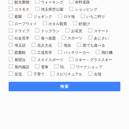
観光乗物
ウォーキング
有料道路
コスモス
埼玉県営公園
ショッピング
庭園
ジョギング
ロケ地
いちご狩り
ロープウェイ
ホタル観賞
砂遊び
ドライブ
ドッグラン
お花見
スケート
社会見学
食べ放題
スポーツ
あじさい
埼玉語
花火大会
地名
雨でも遊べる
図書館
工場見学
バッテリーカー
飛行機
展望台
スカイスポーツ
スキー・グラススキー
屋内施設
電車
SL
ワークショップ
交流
子育て
スピリチュアル
古墳
検索