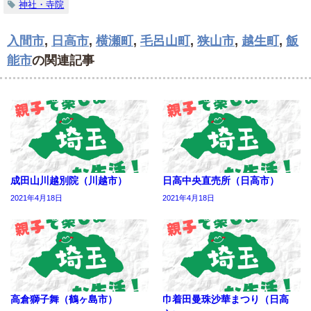
神社・寺院
入間市
,
日高市
,
横瀬町
,
毛呂山町
,
狭山市
,
越生町
,
飯
能市
の関連記事
成田山川越別院（川越市）
日高中央直売所（日高市）
2021年4月18日
2021年4月18日
高倉獅子舞（鶴ヶ島市）
巾着田曼珠沙華まつり（日高