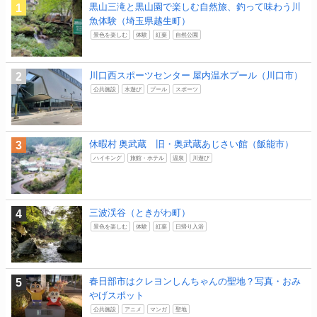
黒山三滝と黒山園で楽しむ自然旅、釣って味わう川
魚体験（埼玉県越生町）
景色を楽しむ
体験
紅葉
自然公園
川口西スポーツセンター 屋内温水プール（川口市）
公共施設
水遊び
プール
スポーツ
休暇村 奥武蔵 旧・奥武蔵あじさい館（飯能市）
ハイキング
旅館・ホテル
温泉
川遊び
三波渓谷（ときがわ町）
景色を楽しむ
体験
紅葉
日帰り入浴
春日部市はクレヨンしんちゃんの聖地？写真・おみ
やげスポット
公共施設
アニメ
マンガ
聖地