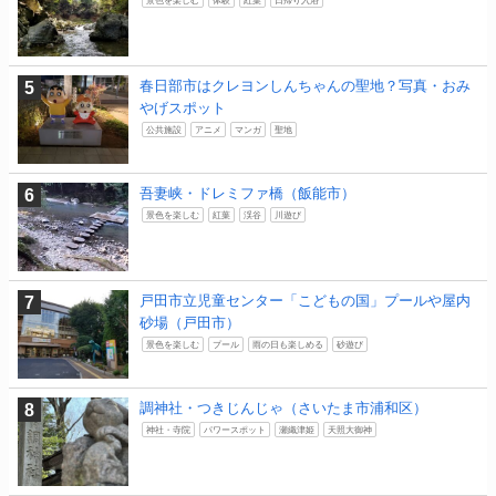
春日部市はクレヨンしんちゃんの聖地？写真・おみ
やげスポット
公共施設
アニメ
マンガ
聖地
吾妻峡・ドレミファ橋（飯能市）
景色を楽しむ
紅葉
渓谷
川遊び
戸田市立児童センター「こどもの国」プールや屋内
砂場（戸田市）
景色を楽しむ
プール
雨の日も楽しめる
砂遊び
調神社・つきじんじゃ（さいたま市浦和区）
神社・寺院
パワースポット
瀬織津姫
天照大御神