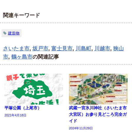
関連キーワード
建造物
さいたま市
,
坂戸市
,
富士見市
,
川島町
,
川越市
,
狭山
市
,
鶴ヶ島市
の関連記事
平塚公園（上尾市）
武蔵一宮氷川神社（さいたま市
大宮区）お参り見どころ完全ガ
2021年4月18日
イド
2024年11月29日