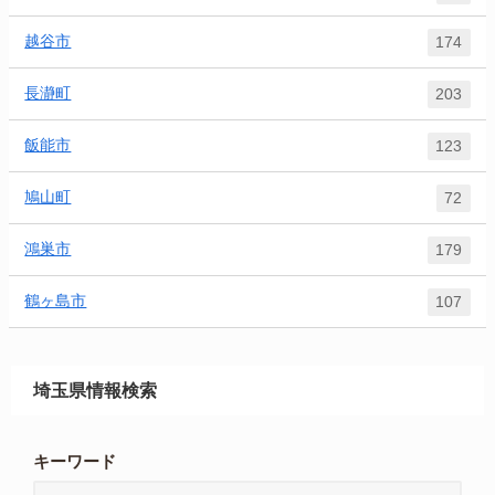
越谷市
174
長瀞町
203
飯能市
123
鳩山町
72
鴻巣市
179
鶴ヶ島市
107
埼玉県情報検索
キーワード