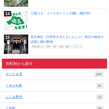
三国コカ・コーラボトリング(株)（桶川市）
前玉神社（行田市さきたまじんじゃ）埼玉の地名の
語源と猫の聖地
景色を楽しむ
神社・寺院
史跡・城跡
ハイキング
市町村から探す
さいたま市
294
ときがわ町
81
ふじみ野市
52
三芳町
96