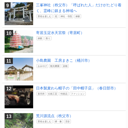
三峯神社（秩父市）「呼ばれた人」だけがたどり着
く、霊峰に鎮まる神域へ
景色を楽しむ
花
神社・寺院
体験
寄居玉淀水天宮祭（寄居町）
体験
祭り
小島農園 工房まきこ（桶川市）
おみやげ
観光農園
染物
日本製麦わら帽子の「田中帽子店」（春日部市）
直売所
伝統工芸
特産品
ファッション
荒川源流点（秩父市）
景色を楽しむ
碑・像
渓谷