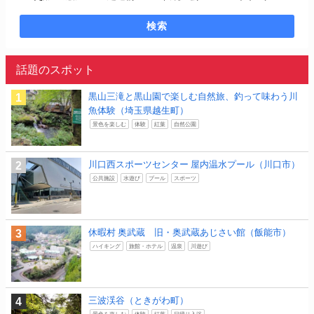
検索
話題のスポット
黒山三滝と黒山園で楽しむ自然旅、釣って味わう川
魚体験（埼玉県越生町）
景色を楽しむ
体験
紅葉
自然公園
川口西スポーツセンター 屋内温水プール（川口市）
公共施設
水遊び
プール
スポーツ
休暇村 奥武蔵 旧・奥武蔵あじさい館（飯能市）
ハイキング
旅館・ホテル
温泉
川遊び
三波渓谷（ときがわ町）
景色を楽しむ
体験
紅葉
日帰り入浴