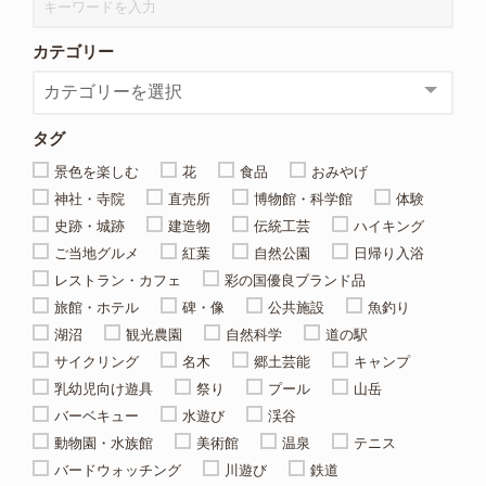
カテゴリー
タグ
景色を楽しむ
花
食品
おみやげ
神社・寺院
直売所
博物館・科学館
体験
史跡・城跡
建造物
伝統工芸
ハイキング
ご当地グルメ
紅葉
自然公園
日帰り入浴
レストラン・カフェ
彩の国優良ブランド品
旅館・ホテル
碑・像
公共施設
魚釣り
湖沼
観光農園
自然科学
道の駅
サイクリング
名木
郷土芸能
キャンプ
乳幼児向け遊具
祭り
プール
山岳
バーベキュー
水遊び
渓谷
動物園・水族館
美術館
温泉
テニス
バードウォッチング
川遊び
鉄道