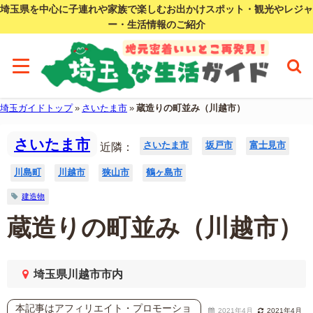
埼玉県を中心に子連れや家族で楽しむお出かけスポット・観光やレジャ
ー・生活情報のご紹介
埼玉ガイドトップ
»
さいたま市
»
蔵造りの町並み（川越市）
さいたま市
さいたま市
坂戸市
富士見市
近隣：
川島町
川越市
狭山市
鶴ヶ島市
建造物
蔵造りの町並み（川越市）
埼玉県川越市市内
本記事はアフィリエイト・プロモーショ
2021年4月
2021年4月