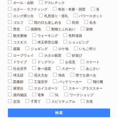
ホール・会館
アスレチック
カヌー・ラフティング
奇岩・奇勝・洞窟
滝
ロング滑り台
札所巡り・巡礼
パワースポット
ゴルフ
雨の日も楽しめる
民宿
名水
歴史
遊園地
動物とふれあい
染物
観光乗物
ウォーキング
有料道路
コスモス
埼玉県営公園
ショッピング
庭園
ジョギング
ロケ地
いちご狩り
ロープウェイ
ホタル観賞
砂遊び
ドライブ
ドッグラン
お花見
スケート
社会見学
食べ放題
スポーツ
あじさい
埼玉語
花火大会
地名
雨でも遊べる
図書館
工場見学
バッテリーカー
飛行機
展望台
スカイスポーツ
スキー・グラススキー
屋内施設
電車
SL
ワークショップ
交流
子育て
スピリチュアル
古墳
検索