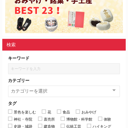
検索
キーワード
カテゴリー
タグ
景色を楽しむ
花
食品
おみやげ
神社・寺院
直売所
博物館・科学館
体験
史跡・城跡
建造物
伝統工芸
ハイキング