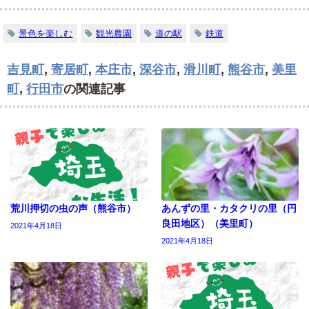
景色を楽しむ
観光農園
道の駅
鉄道
吉見町
,
寄居町
,
本庄市
,
深谷市
,
滑川町
,
熊谷市
,
美里
町
,
行田市
の関連記事
荒川押切の虫の声（熊谷市）
あんずの里・カタクリの里（円
良田地区）（美里町）
2021年4月18日
2021年4月18日