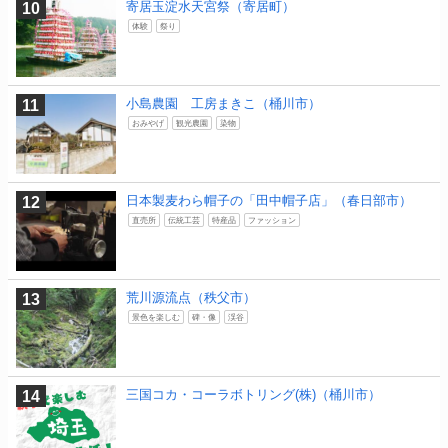
寄居玉淀水天宮祭（寄居町）
体験
祭り
小島農園 工房まきこ（桶川市）
おみやげ
観光農園
染物
日本製麦わら帽子の「田中帽子店」（春日部市）
直売所
伝統工芸
特産品
ファッション
荒川源流点（秩父市）
景色を楽しむ
碑・像
渓谷
三国コカ・コーラボトリング(株)（桶川市）