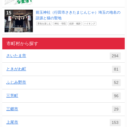
前玉神社（行田市さきたまじんじゃ）埼玉の地名の
語源と猫の聖地
景色を楽しむ
神社・寺院
史跡・城跡
ハイキング
市町村から探す
さいたま市
294
ときがわ町
81
ふじみ野市
52
三芳町
96
三郷市
29
上尾市
153