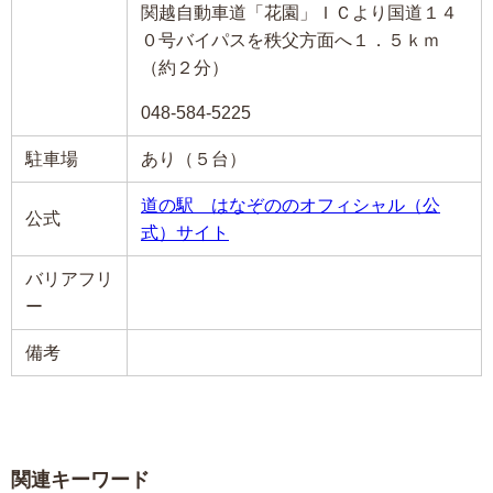
関越自動車道「花園」ＩＣより国道１４
０号バイパスを秩父方面へ１．５ｋｍ
（約２分）
048-584-5225
駐車場
あり（５台）
道の駅 はなぞののオフィシャル（公
公式
式）サイト
バリアフリ
ー
備考
関連キーワード