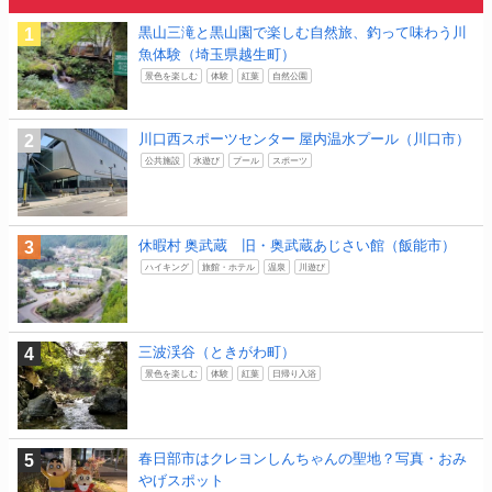
黒山三滝と黒山園で楽しむ自然旅、釣って味わう川
魚体験（埼玉県越生町）
景色を楽しむ
体験
紅葉
自然公園
川口西スポーツセンター 屋内温水プール（川口市）
公共施設
水遊び
プール
スポーツ
休暇村 奥武蔵 旧・奥武蔵あじさい館（飯能市）
ハイキング
旅館・ホテル
温泉
川遊び
三波渓谷（ときがわ町）
景色を楽しむ
体験
紅葉
日帰り入浴
春日部市はクレヨンしんちゃんの聖地？写真・おみ
やげスポット