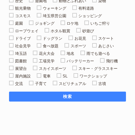
歴史
遊園地
動物とふれあい
染物
観光乗物
ウォーキング
有料道路
コスモス
埼玉県営公園
ショッピング
庭園
ジョギング
ロケ地
いちご狩り
ロープウェイ
ホタル観賞
砂遊び
ドライブ
ドッグラン
お花見
スケート
社会見学
食べ放題
スポーツ
あじさい
埼玉語
花火大会
地名
雨でも遊べる
図書館
工場見学
バッテリーカー
飛行機
展望台
スカイスポーツ
スキー・グラススキー
屋内施設
電車
SL
ワークショップ
交流
子育て
スピリチュアル
古墳
検索