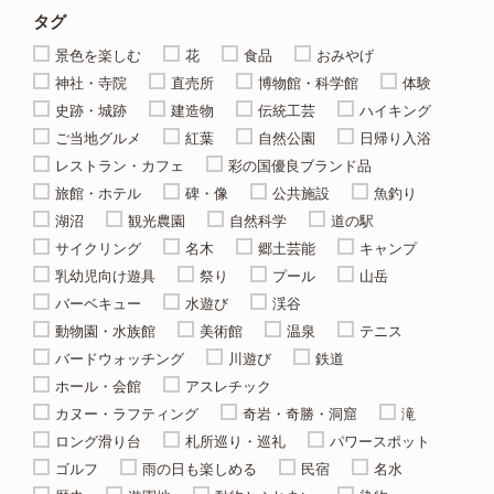
タグ
景色を楽しむ
花
食品
おみやげ
神社・寺院
直売所
博物館・科学館
体験
史跡・城跡
建造物
伝統工芸
ハイキング
ご当地グルメ
紅葉
自然公園
日帰り入浴
レストラン・カフェ
彩の国優良ブランド品
旅館・ホテル
碑・像
公共施設
魚釣り
湖沼
観光農園
自然科学
道の駅
サイクリング
名木
郷土芸能
キャンプ
乳幼児向け遊具
祭り
プール
山岳
バーベキュー
水遊び
渓谷
動物園・水族館
美術館
温泉
テニス
バードウォッチング
川遊び
鉄道
ホール・会館
アスレチック
カヌー・ラフティング
奇岩・奇勝・洞窟
滝
ロング滑り台
札所巡り・巡礼
パワースポット
ゴルフ
雨の日も楽しめる
民宿
名水