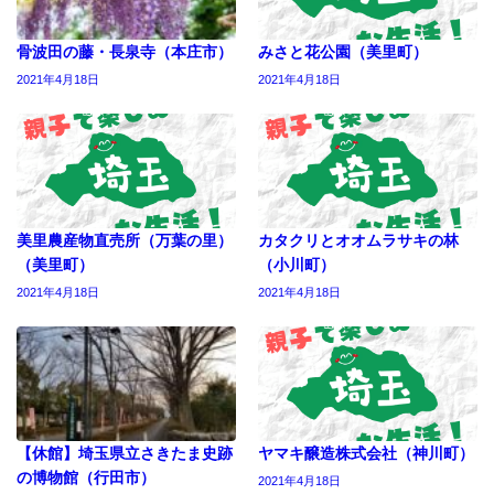
骨波田の藤・長泉寺（本庄市）
みさと花公園（美里町）
2021年4月18日
2021年4月18日
美里農産物直売所（万葉の里）
カタクリとオオムラサキの林
（美里町）
（小川町）
2021年4月18日
2021年4月18日
【休館】埼玉県立さきたま史跡
ヤマキ醸造株式会社（神川町）
の博物館（行田市）
2021年4月18日