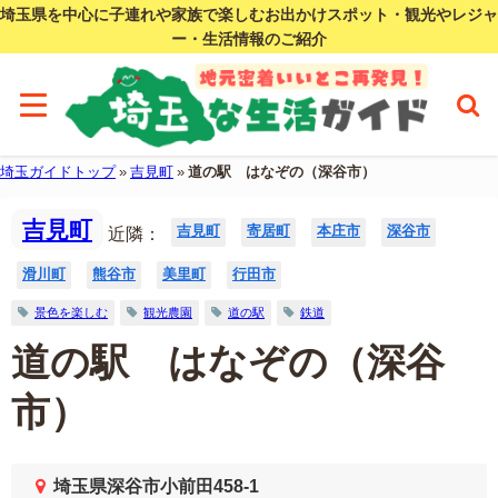
埼玉県を中心に子連れや家族で楽しむお出かけスポット・観光やレジャ
ー・生活情報のご紹介
埼玉ガイドトップ
»
吉見町
»
道の駅 はなぞの（深谷市）
吉見町
吉見町
寄居町
本庄市
深谷市
近隣：
滑川町
熊谷市
美里町
行田市
景色を楽しむ
観光農園
道の駅
鉄道
道の駅 はなぞの（深谷
市）
埼玉県深谷市小前田458-1