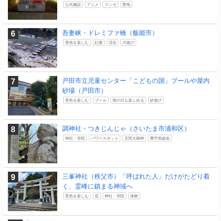
公共施設
アニメ
マンガ
聖地
吾妻峡・ドレミファ橋（飯能市）
景色を楽しむ
紅葉
渓谷
川遊び
戸田市立児童センター「こどもの国」プールや屋内
砂場（戸田市）
景色を楽しむ
プール
雨の日も楽しめる
砂遊び
調神社・つきじんじゃ（さいたま市浦和区）
神社・寺院
パワースポット
天照大御神
豊宇気姫命
三峯神社（秩父市）「呼ばれた人」だけがたどり着
く、霊峰に鎮まる神域へ
景色を楽しむ
花
神社・寺院
体験