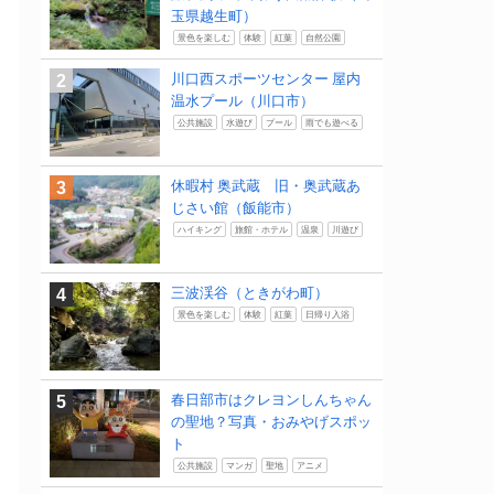
玉県越生町）
景色を楽しむ
体験
紅葉
自然公園
川口西スポーツセンター 屋内
温水プール（川口市）
公共施設
水遊び
プール
雨でも遊べる
休暇村 奥武蔵 旧・奥武蔵あ
じさい館（飯能市）
ハイキング
旅館・ホテル
温泉
川遊び
三波渓谷（ときがわ町）
景色を楽しむ
体験
紅葉
日帰り入浴
春日部市はクレヨンしんちゃん
の聖地？写真・おみやげスポッ
ト
公共施設
マンガ
聖地
アニメ