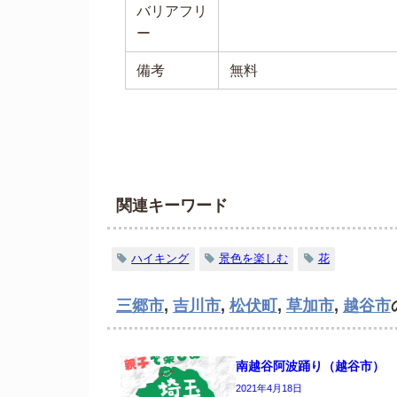
バリアフリ
ー
備考
無料
関連キーワード
ハイキング
景色を楽しむ
花
三郷市
,
吉川市
,
松伏町
,
草加市
,
越谷市
南越谷阿波踊り（越谷市）
2021年4月18日