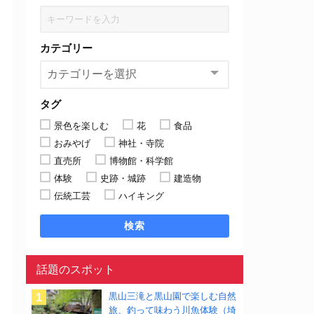
カテゴリー
タグ
景色を楽しむ
花
食品
おみやげ
神社・寺院
直売所
博物館・科学館
体験
史跡・城跡
建造物
伝統工芸
ハイキング
検索
話題のスポット
黒山三滝と黒山園で楽しむ自然
旅、釣って味わう川魚体験（埼