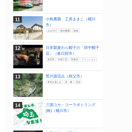
小島農園 工房まきこ（桶川
市）
おみやげ
観光農園
染物
日本製麦わら帽子の「田中帽子
店」（春日部市）
直売所
伝統工芸
特産品
ファッション
荒川源流点（秩父市）
景色を楽しむ
碑・像
渓谷
三国コカ・コーラボトリング
(株)（桶川市）