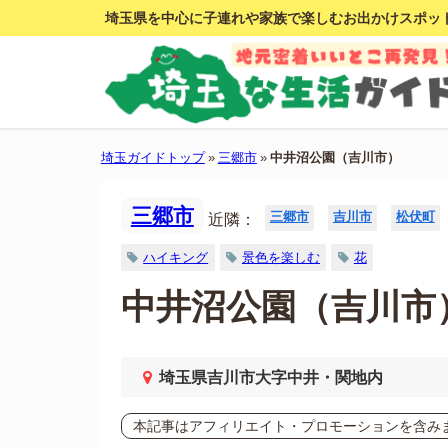
埼玉県を中心に子連れや家族で楽しむお出かけスポッ
埼玉ガイドトップ
»
三郷市
»
中井沼公園（吉川市）
三郷市
三郷市
吉川市
松伏町
近隣：
ハイキング
景色を楽しむ
花
中井沼公園（吉川市
埼玉県吉川市大字中井・関地内
本記事はアフィリエイト・プロモーションを含み