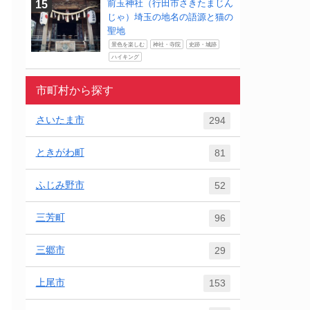
前玉神社（行田市さきたまじん
じゃ）埼玉の地名の語源と猫の
聖地
景色を楽しむ
神社・寺院
史跡・城跡
ハイキング
市町村から探す
さいたま市
294
ときがわ町
81
ふじみ野市
52
三芳町
96
三郷市
29
上尾市
153