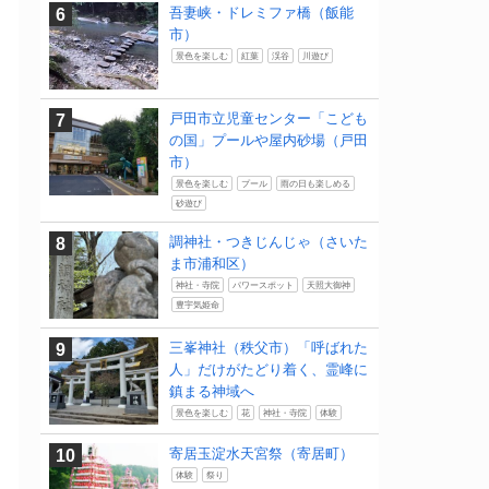
吾妻峡・ドレミファ橋（飯能
市）
景色を楽しむ
紅葉
渓谷
川遊び
戸田市立児童センター「こども
の国」プールや屋内砂場（戸田
市）
景色を楽しむ
プール
雨の日も楽しめる
砂遊び
調神社・つきじんじゃ（さいた
ま市浦和区）
神社・寺院
パワースポット
天照大御神
豊宇気姫命
三峯神社（秩父市）「呼ばれた
人」だけがたどり着く、霊峰に
鎮まる神域へ
景色を楽しむ
花
神社・寺院
体験
寄居玉淀水天宮祭（寄居町）
体験
祭り