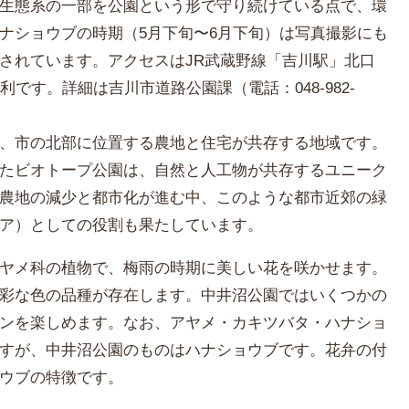
生態系の一部を公園という形で守り続けている点で、環
ナショウブの時期（5月下旬〜6月下旬）は写真撮影にも
されています。アクセスはJR武蔵野線「吉川駅」北口
です。詳細は吉川市道路公園課（電話：048-982-
、市の北部に位置する農地と住宅が共存する地域です。
たビオトープ公園は、自然と人工物が共存するユニーク
農地の減少と都市化が進む中、このような都市近郊の緑
ア）としての役割も果たしています。
ヤメ科の植物で、梅雨の時期に美しい花を咲かせます。
彩な色の品種が存在します。中井沼公園ではいくつかの
ンを楽しめます。なお、アヤメ・カキツバタ・ハナショ
すが、中井沼公園のものはハナショウブです。花弁の付
ウブの特徴です。