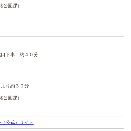
/道路公園課）
北口下車 約４０分
Ｃより約３０分
/道路公園課）
ル（公式）サイト