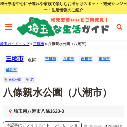
埼玉県を中心に子連れや家族で楽しむお出かけスポット・観光やレジャ
ー・生活情報のご紹介
埼玉ガイドトップ
»
三郷市
»
八條親水公園（八潮市）
三郷市
三郷市
八潮市
吉川市
草加市
近隣：
越谷市
自然公園
花
八條親水公園（八潮市）
埼玉県八潮市八條1620-3
本記事はアフィリエイト・プロモーショ
2021年4月
2026年6月