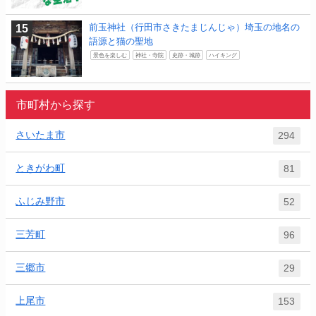
前玉神社（行田市さきたまじんじゃ）埼玉の地名の
語源と猫の聖地
景色を楽しむ
神社・寺院
史跡・城跡
ハイキング
市町村から探す
さいたま市
294
ときがわ町
81
ふじみ野市
52
三芳町
96
三郷市
29
上尾市
153