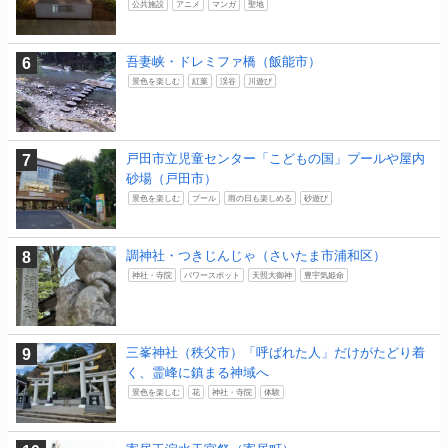
公共施設
アニメ
マンガ
聖地
吾妻峡・ドレミファ橋（飯能市）
景色を楽しむ
紅葉
渓谷
川遊び
戸田市立児童センター「こどもの国」プールや屋内
砂場（戸田市）
景色を楽しむ
プール
雨の日も楽しめる
砂遊び
調神社・つきじんじゃ（さいたま市浦和区）
神社・寺院
パワースポット
天照大御神
豊宇気姫命
三峯神社（秩父市）「呼ばれた人」だけがたどり着
く、霊峰に鎮まる神域へ
景色を楽しむ
花
神社・寺院
体験