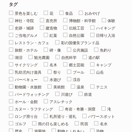
タグ
景色を楽しむ
花
食品
おみやげ
神社・寺院
直売所
博物館・科学館
体験
史跡・城跡
建造物
伝統工芸
ハイキング
ご当地グルメ
紅葉
自然公園
日帰り入浴
レストラン・カフェ
彩の国優良ブランド品
旅館・ホテル
碑・像
公共施設
魚釣り
湖沼
観光農園
自然科学
道の駅
サイクリング
名木
郷土芸能
キャンプ
乳幼児向け遊具
祭り
プール
山岳
バーベキュー
水遊び
渓谷
動物園・水族館
美術館
温泉
テニス
バードウォッチング
川遊び
鉄道
ホール・会館
アスレチック
カヌー・ラフティング
奇岩・奇勝・洞窟
滝
ロング滑り台
札所巡り・巡礼
パワースポット
ゴルフ
雨の日も楽しめる
民宿
名水
歴史
遊園地
動物とふれあい
染物