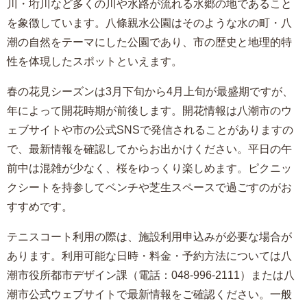
川・垳川など多くの川や水路が流れる水郷の地であること
を象徴しています。八條親水公園はそのような水の町・八
潮の自然をテーマにした公園であり、市の歴史と地理的特
性を体現したスポットといえます。
春の花見シーズンは3月下旬から4月上旬が最盛期ですが、
年によって開花時期が前後します。開花情報は八潮市のウ
ェブサイトや市の公式SNSで発信されることがありますの
で、最新情報を確認してからお出かけください。平日の午
前中は混雑が少なく、桜をゆっくり楽しめます。ピクニッ
クシートを持参してベンチや芝生スペースで過ごすのがお
すすめです。
テニスコート利用の際は、施設利用申込みが必要な場合が
あります。利用可能な日時・料金・予約方法については八
潮市役所都市デザイン課（電話：048-996-2111）または八
潮市公式ウェブサイトで最新情報をご確認ください。一般