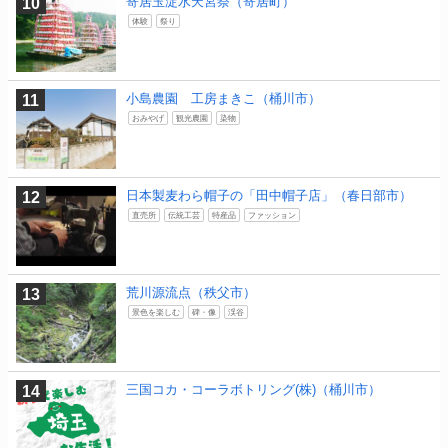
寄居玉淀水天宮祭（寄居町）
体験
祭り
小島農園 工房まきこ（桶川市）
おみやげ
観光農園
染物
日本製麦わら帽子の「田中帽子店」（春日部市）
直売所
伝統工芸
特産品
ファッション
荒川源流点（秩父市）
景色を楽しむ
碑・像
渓谷
三国コカ・コーラボトリング(株)（桶川市）