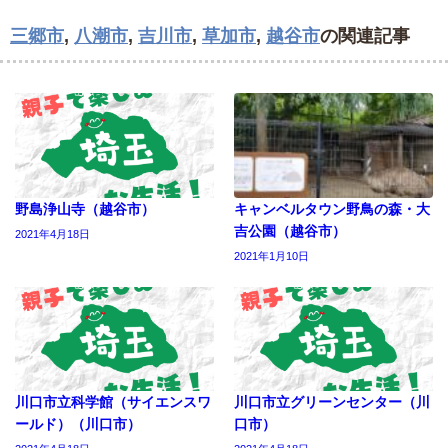
三郷市
,
八潮市
,
吉川市
,
草加市
,
越谷市
の関連記事
野島浄山寺（越谷市）
キャンベルタウン野鳥の森・大
吉公園（越谷市）
2021年4月18日
2021年1月10日
川口市立科学館（サイエンスワ
川口市立グリーンセンター（川
ールド）（川口市）
口市）