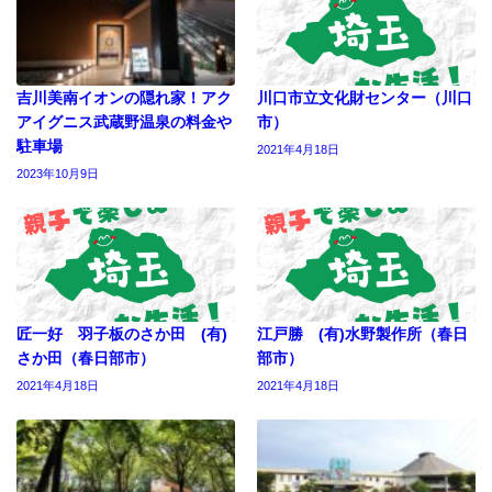
吉川美南イオンの隠れ家！アク
川口市立文化財センター（川口
アイグニス武蔵野温泉の料金や
市）
駐車場
2021年4月18日
2023年10月9日
匠一好 羽子板のさか田 (有)
江戸勝 (有)水野製作所（春日
さか田（春日部市）
部市）
2021年4月18日
2021年4月18日