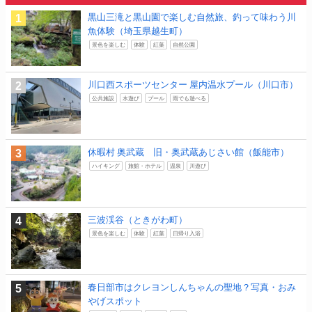
黒山三滝と黒山園で楽しむ自然旅、釣って味わう川
魚体験（埼玉県越生町）
景色を楽しむ
体験
紅葉
自然公園
川口西スポーツセンター 屋内温水プール（川口市）
公共施設
水遊び
プール
雨でも遊べる
休暇村 奥武蔵 旧・奥武蔵あじさい館（飯能市）
ハイキング
旅館・ホテル
温泉
川遊び
三波渓谷（ときがわ町）
景色を楽しむ
体験
紅葉
日帰り入浴
春日部市はクレヨンしんちゃんの聖地？写真・おみ
やげスポット