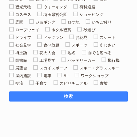
観光乗物
ウォーキング
有料道路
コスモス
埼玉県営公園
ショッピング
庭園
ジョギング
ロケ地
いちご狩り
ロープウェイ
ホタル観賞
砂遊び
ドライブ
ドッグラン
お花見
スケート
社会見学
食べ放題
スポーツ
あじさい
埼玉語
花火大会
地名
雨でも遊べる
図書館
工場見学
バッテリーカー
飛行機
展望台
スカイスポーツ
スキー・グラススキー
屋内施設
電車
SL
ワークショップ
交流
子育て
スピリチュアル
古墳
検索