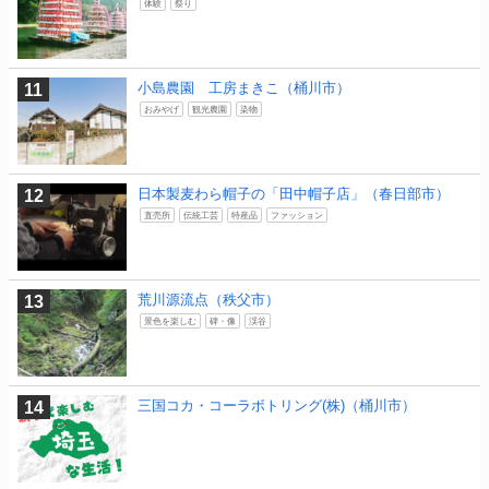
体験
祭り
小島農園 工房まきこ（桶川市）
おみやげ
観光農園
染物
日本製麦わら帽子の「田中帽子店」（春日部市）
直売所
伝統工芸
特産品
ファッション
荒川源流点（秩父市）
景色を楽しむ
碑・像
渓谷
三国コカ・コーラボトリング(株)（桶川市）