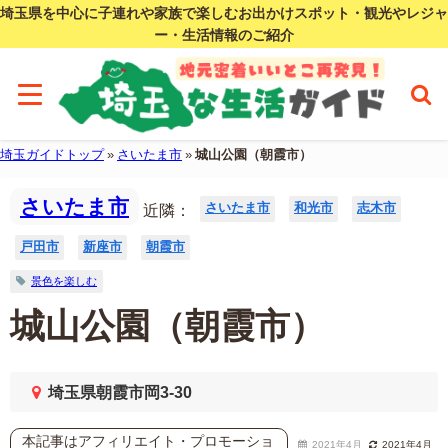
埼玉県を中心に子連れや家族で楽しむお出かけスポット・観光やレジャ
ー・生活情報のご紹介
埼玉ガイドトップ
»
さいたま市
»
城山公園（朝霞市）
さいたま市
さいたま市
和光市
志木市
近隣：
戸田市
新座市
朝霞市
景色を楽しむ
城山公園（朝霞市）
埼玉県朝霞市岡3-30
本記事はアフィリエイト・プロモーショ
2021年4月
2021年4月