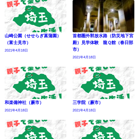
山崎公園（せせらぎ菖蒲園）
首都圏外郭放水路（防災地下宮
（富士見市）
殿）見学体験 龍Ｑ館（春日部
市）
2021年4月18日
2021年4月18日
和楽備神社（蕨市）
三学院（蕨市）
2021年4月18日
2021年4月18日