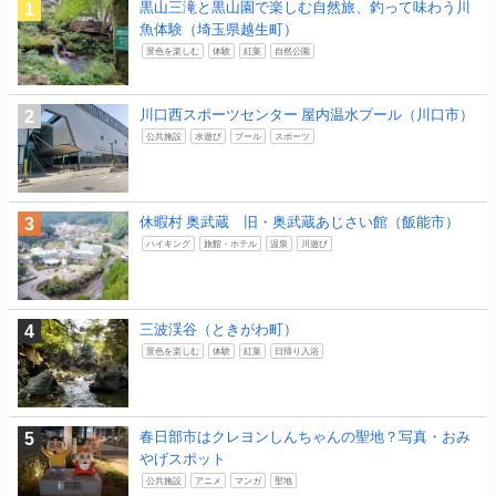
黒山三滝と黒山園で楽しむ自然旅、釣って味わう川
魚体験（埼玉県越生町）
景色を楽しむ
体験
紅葉
自然公園
川口西スポーツセンター 屋内温水プール（川口市）
公共施設
水遊び
プール
スポーツ
休暇村 奥武蔵 旧・奥武蔵あじさい館（飯能市）
ハイキング
旅館・ホテル
温泉
川遊び
三波渓谷（ときがわ町）
景色を楽しむ
体験
紅葉
日帰り入浴
春日部市はクレヨンしんちゃんの聖地？写真・おみ
やげスポット
公共施設
アニメ
マンガ
聖地