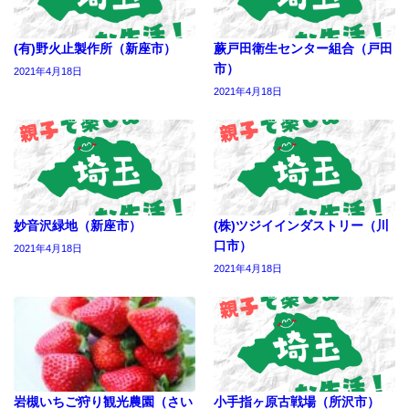
(有)野火止製作所（新座市）
蕨戸田衛生センター組合（戸田
市）
2021年4月18日
2021年4月18日
妙音沢緑地（新座市）
(株)ツジイインダストリー（川
口市）
2021年4月18日
2021年4月18日
岩槻いちご狩り観光農園（さい
小手指ヶ原古戦場（所沢市）