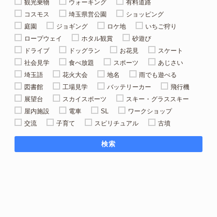
観光乗物
ウォーキング
有料道路
コスモス
埼玉県営公園
ショッピング
庭園
ジョギング
ロケ地
いちご狩り
ロープウェイ
ホタル観賞
砂遊び
ドライブ
ドッグラン
お花見
スケート
社会見学
食べ放題
スポーツ
あじさい
埼玉語
花火大会
地名
雨でも遊べる
図書館
工場見学
バッテリーカー
飛行機
展望台
スカイスポーツ
スキー・グラススキー
屋内施設
電車
SL
ワークショップ
交流
子育て
スピリチュアル
古墳
検索