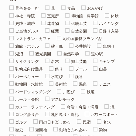
景色を楽しむ
花
食品
おみやげ
神社・寺院
直売所
博物館・科学館
体験
史跡・城跡
建造物
伝統工芸
ハイキング
ご当地グルメ
紅葉
自然公園
日帰り入浴
レストラン・カフェ
彩の国優良ブランド品
旅館・ホテル
碑・像
公共施設
魚釣り
湖沼
観光農園
自然科学
道の駅
サイクリング
名木
郷土芸能
キャンプ
乳幼児向け遊具
祭り
プール
山岳
バーベキュー
水遊び
渓谷
動物園・水族館
美術館
温泉
テニス
バードウォッチング
川遊び
鉄道
ホール・会館
アスレチック
カヌー・ラフティング
奇岩・奇勝・洞窟
滝
ロング滑り台
札所巡り・巡礼
パワースポット
ゴルフ
雨の日も楽しめる
民宿
名水
歴史
遊園地
動物とふれあい
染物