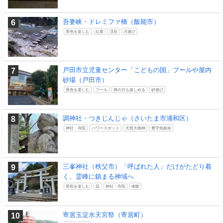
吾妻峡・ドレミファ橋（飯能市）
景色を楽しむ
紅葉
渓谷
川遊び
戸田市立児童センター「こどもの国」プールや屋内
砂場（戸田市）
景色を楽しむ
プール
雨の日も楽しめる
砂遊び
調神社・つきじんじゃ（さいたま市浦和区）
神社・寺院
パワースポット
天照大御神
豊宇気姫命
三峯神社（秩父市）「呼ばれた人」だけがたどり着
く、霊峰に鎮まる神域へ
景色を楽しむ
花
神社・寺院
体験
寄居玉淀水天宮祭（寄居町）