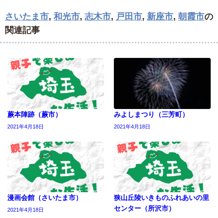
さいたま市
,
和光市
,
志木市
,
戸田市
,
新座市
,
朝霞市
の
関連記事
蕨本陣跡（蕨市）
みよしまつり（三芳町）
2021年4月18日
2021年4月18日
漫画会館（さいたま市）
狭山丘陵いきものふれあいの里
センター（所沢市）
2021年4月18日