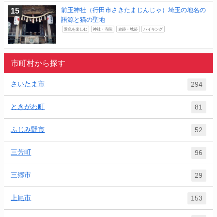
前玉神社（行田市さきたまじんじゃ）埼玉の地名の
語源と猫の聖地
景色を楽しむ
神社・寺院
史跡・城跡
ハイキング
市町村から探す
さいたま市
294
ときがわ町
81
ふじみ野市
52
三芳町
96
三郷市
29
上尾市
153