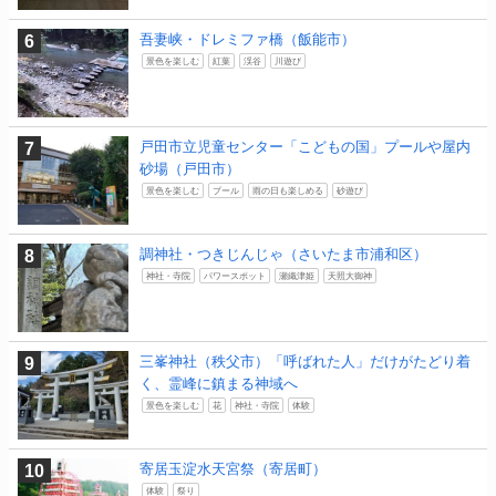
吾妻峡・ドレミファ橋（飯能市）
景色を楽しむ
紅葉
渓谷
川遊び
戸田市立児童センター「こどもの国」プールや屋内
砂場（戸田市）
景色を楽しむ
プール
雨の日も楽しめる
砂遊び
調神社・つきじんじゃ（さいたま市浦和区）
神社・寺院
パワースポット
瀬織津姫
天照大御神
三峯神社（秩父市）「呼ばれた人」だけがたどり着
く、霊峰に鎮まる神域へ
景色を楽しむ
花
神社・寺院
体験
寄居玉淀水天宮祭（寄居町）
体験
祭り