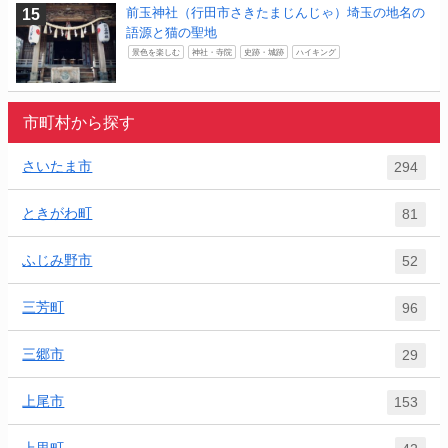
前玉神社（行田市さきたまじんじゃ）埼玉の地名の
語源と猫の聖地
景色を楽しむ
神社・寺院
史跡・城跡
ハイキング
市町村から探す
さいたま市
294
ときがわ町
81
ふじみ野市
52
三芳町
96
三郷市
29
上尾市
153
上里町