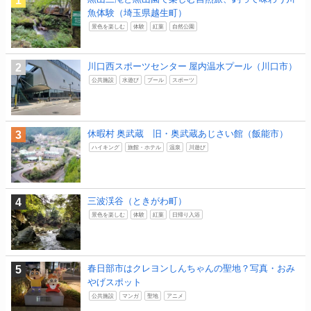
魚体験（埼玉県越生町）
景色を楽しむ
体験
紅葉
自然公園
川口西スポーツセンター 屋内温水プール（川口市）
公共施設
水遊び
プール
スポーツ
休暇村 奥武蔵 旧・奥武蔵あじさい館（飯能市）
ハイキング
旅館・ホテル
温泉
川遊び
三波渓谷（ときがわ町）
景色を楽しむ
体験
紅葉
日帰り入浴
春日部市はクレヨンしんちゃんの聖地？写真・おみ
やげスポット
公共施設
マンガ
聖地
アニメ