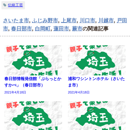
伝統工芸
さいたま市
,
ふじみ野市
,
上尾市
,
川口市
,
川越市
,
戸田
市
,
春日部市
,
白岡町
,
蓮田市
,
蕨市
の関連記事
春日部情報発信館「ぷらっとか
浦和ワシントンホテル（さいた
すかべ」（春日部市）
ま市）
2021年4月18日
2021年4月18日