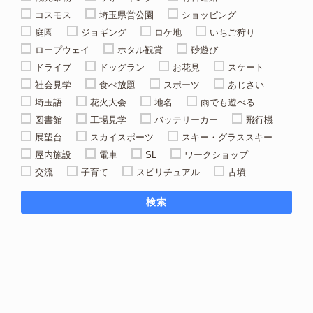
コスモス
埼玉県営公園
ショッピング
庭園
ジョギング
ロケ地
いちご狩り
ロープウェイ
ホタル観賞
砂遊び
ドライブ
ドッグラン
お花見
スケート
社会見学
食べ放題
スポーツ
あじさい
埼玉語
花火大会
地名
雨でも遊べる
図書館
工場見学
バッテリーカー
飛行機
展望台
スカイスポーツ
スキー・グラススキー
屋内施設
電車
SL
ワークショップ
交流
子育て
スピリチュアル
古墳
検索