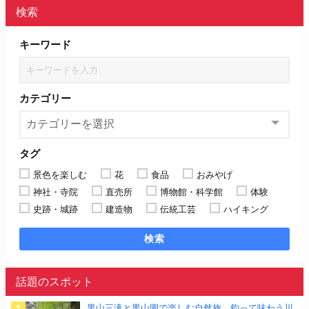
検索
キーワード
カテゴリー
タグ
景色を楽しむ
花
食品
おみやげ
神社・寺院
直売所
博物館・科学館
体験
史跡・城跡
建造物
伝統工芸
ハイキング
検索
話題のスポット
黒山三滝と黒山園で楽しむ自然旅、釣って味わう川