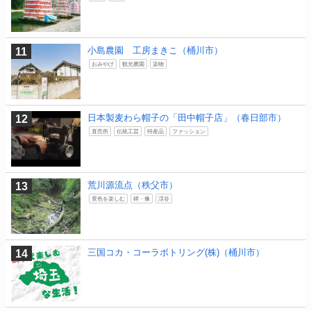
小島農園 工房まきこ（桶川市）
おみやげ
観光農園
染物
日本製麦わら帽子の「田中帽子店」（春日部市）
直売所
伝統工芸
特産品
ファッション
荒川源流点（秩父市）
景色を楽しむ
碑・像
渓谷
三国コカ・コーラボトリング(株)（桶川市）