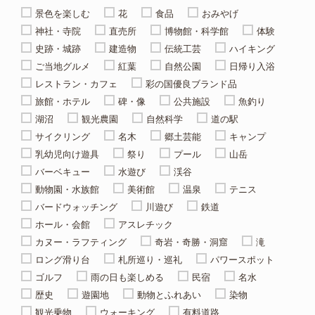
景色を楽しむ
花
食品
おみやげ
神社・寺院
直売所
博物館・科学館
体験
史跡・城跡
建造物
伝統工芸
ハイキング
ご当地グルメ
紅葉
自然公園
日帰り入浴
レストラン・カフェ
彩の国優良ブランド品
旅館・ホテル
碑・像
公共施設
魚釣り
湖沼
観光農園
自然科学
道の駅
サイクリング
名木
郷土芸能
キャンプ
乳幼児向け遊具
祭り
プール
山岳
バーベキュー
水遊び
渓谷
動物園・水族館
美術館
温泉
テニス
バードウォッチング
川遊び
鉄道
ホール・会館
アスレチック
カヌー・ラフティング
奇岩・奇勝・洞窟
滝
ロング滑り台
札所巡り・巡礼
パワースポット
ゴルフ
雨の日も楽しめる
民宿
名水
歴史
遊園地
動物とふれあい
染物
観光乗物
ウォーキング
有料道路