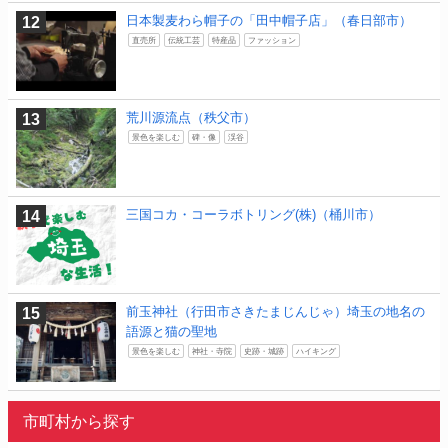
日本製麦わら帽子の「田中帽子店」（春日部市）
直売所
伝統工芸
特産品
ファッション
荒川源流点（秩父市）
景色を楽しむ
碑・像
渓谷
三国コカ・コーラボトリング(株)（桶川市）
前玉神社（行田市さきたまじんじゃ）埼玉の地名の
語源と猫の聖地
景色を楽しむ
神社・寺院
史跡・城跡
ハイキング
市町村から探す