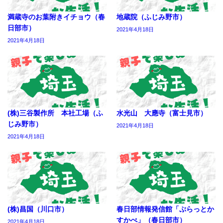
満蔵寺のお葉附きイチョウ（春
地蔵院（ふじみ野市）
日部市）
2021年4月18日
2021年4月18日
(株)三谷製作所 本社工場（ふ
水光山 大應寺（富士見市）
じみ野市）
2021年4月18日
2021年4月18日
(株)昌国（川口市）
春日部情報発信館「ぷらっとか
すかべ」（春日部市）
2021年4月18日