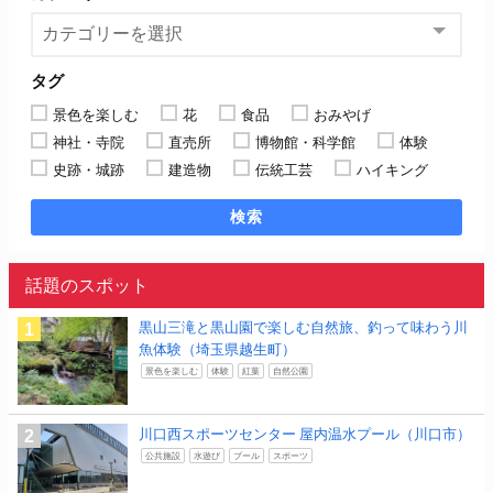
タグ
景色を楽しむ
花
食品
おみやげ
神社・寺院
直売所
博物館・科学館
体験
史跡・城跡
建造物
伝統工芸
ハイキング
検索
話題のスポット
黒山三滝と黒山園で楽しむ自然旅、釣って味わう川
魚体験（埼玉県越生町）
景色を楽しむ
体験
紅葉
自然公園
川口西スポーツセンター 屋内温水プール（川口市）
公共施設
水遊び
プール
スポーツ