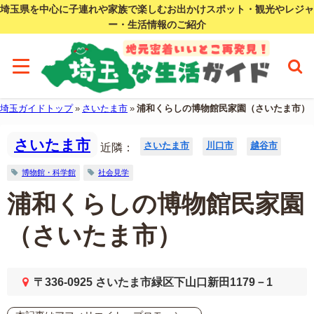
埼玉県を中心に子連れや家族で楽しむお出かけスポット・観光やレジャ
ー・生活情報のご紹介
埼玉ガイドトップ
»
さいたま市
»
浦和くらしの博物館民家園（さいたま市）
さいたま市
さいたま市
川口市
越谷市
近隣：
博物館・科学館
社会見学
浦和くらしの博物館民家園
（さいたま市）
〒336-0925 さいたま市緑区下山口新田1179－1