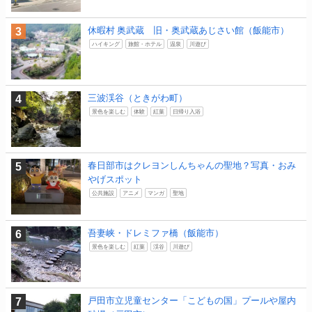
休暇村 奥武蔵 旧・奥武蔵あじさい館（飯能市）
ハイキング
旅館・ホテル
温泉
川遊び
三波渓谷（ときがわ町）
景色を楽しむ
体験
紅葉
日帰り入浴
春日部市はクレヨンしんちゃんの聖地？写真・おみ
やげスポット
公共施設
アニメ
マンガ
聖地
吾妻峡・ドレミファ橋（飯能市）
景色を楽しむ
紅葉
渓谷
川遊び
戸田市立児童センター「こどもの国」プールや屋内