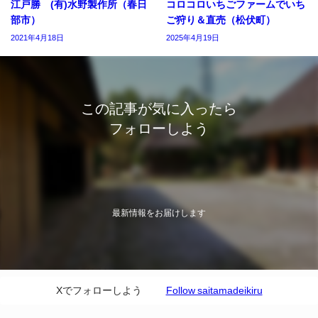
江戸勝 (有)水野製作所（春日
コロコロいちごファームでいち
部市）
ご狩り＆直売（松伏町）
2021年4月18日
2025年4月19日
この記事が気に入ったら
フォローしよう
最新情報をお届けします
Xでフォローしよう
Follow saitamadeikiru