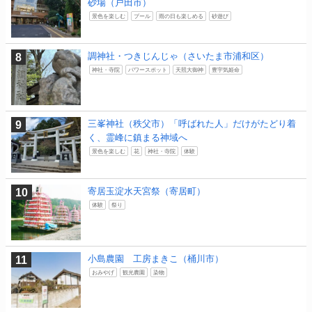
砂場（戸田市）
景色を楽しむ
プール
雨の日も楽しめる
砂遊び
調神社・つきじんじゃ（さいたま市浦和区）
神社・寺院
パワースポット
天照大御神
豊宇気姫命
三峯神社（秩父市）「呼ばれた人」だけがたどり着
く、霊峰に鎮まる神域へ
景色を楽しむ
花
神社・寺院
体験
寄居玉淀水天宮祭（寄居町）
体験
祭り
小島農園 工房まきこ（桶川市）
おみやげ
観光農園
染物