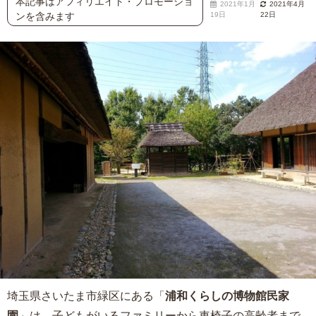
本記事はアフィリエイト・プロモーショ
2021年1月
2021年4月
ンを含みます
19日
22日
埼玉県さいたま市緑区にある「
浦和くらしの博物館民家
園
」は、子どもがいるファミリーから車椅子の高齢者まで