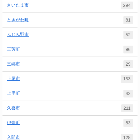
さいたま市
294
ときがわ町
81
ふじみ野市
52
三芳町
96
三郷市
29
上尾市
153
上里町
42
久喜市
211
伊奈町
83
入間市
128